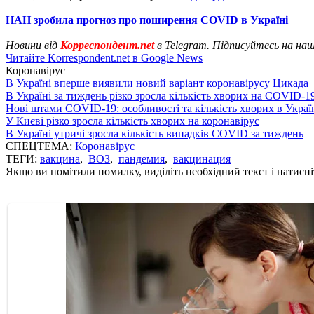
НАН зробила прогноз про поширення COVID в Україні
Новини від
Корреспондент.net
в Telegram. Підписуйтесь на на
Читайте Korrespondent.net в Google News
Коронавірус
В Україні вперше виявили новий варіант коронавірусу Цикада
В Україні за тиждень різко зросла кількість хворих на COVID-1
Нові штами COVID-19: особливості та кількість хворих в Украї
У Києві різко зросла кількість хворих на коронавірус
В Україні утричі зросла кількість випадків COVID за тиждень
СПЕЦТЕМА:
Коронавірус
ТЕГИ:
вакцина
,
ВОЗ
,
пандемия
,
вакцинация
Якщо ви помітили помилку, виділіть необхідний текст і натисніт