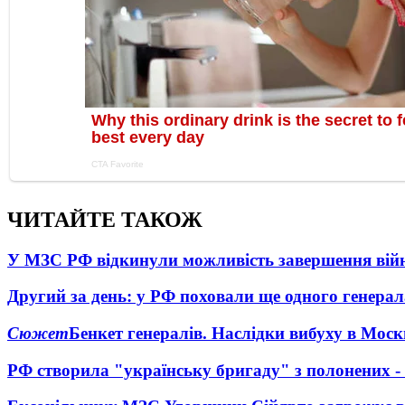
ЧИТАЙТЕ ТАКОЖ
У МЗС РФ відкинули можливість завершення вій
Другий за день: у РФ поховали ще одного генерал
Сюжет
Бенкет генералів. Наслідки вибуху в Моск
РФ створила "українську бригаду" з полонених -