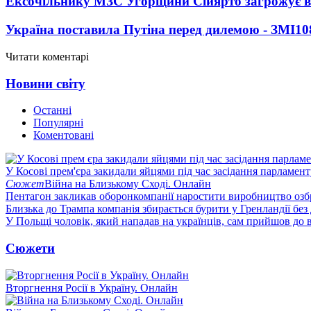
Ексочільнику МЗС Угорщини Сійярто загрожує в
Україна поставила Путіна перед дилемою - ЗМІ
10
Читати коментарі
Новини світу
Останні
Популярні
Коментовані
У Косові прем'єра закидали яйцями під час засідання парламент
Сюжет
Війна на Близькому Сході. Онлайн
Пентагон закликав оборонкомпанії наростити виробництво озб
Близька до Трампа компанія збирається бурити у Гренландії без
У Польщі чоловік, який нападав на українців, сам прийшов до в
Сюжети
Вторгнення Росії в Україну. Онлайн