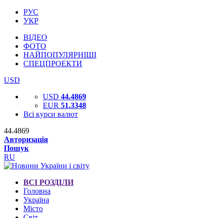
РУС
УКР
ВІДЕО
ФОТО
НАЙПОПУЛЯРНІШІ
СПЕЦПРОЕКТИ
USD
USD
44.4869
EUR
51.3348
Всі курси валют
44.4869
Авторизація
Пошук
RU
ВСІ РОЗДІЛИ
Головна
Україна
Місто
Світ