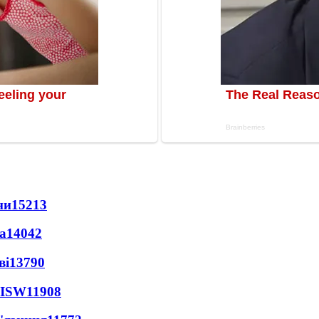
ни
15213
а
14042
ві
13790
 ISW
11908