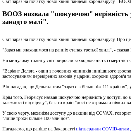
Світ зараз на початку нової хвилі пандемії коронавірусу - ВОО
ВООЗ назвала "шокуючою" нерівність у 
занадто малі".
Світ зараз на початку нової хвилі пандемії коронавірусу. Про 
"Зараз ми знаходимося на ранніх етапах третьої хвилі", - сказав 
На минулому тижні у світі виросли захворюваність і смертність
"Варіант Дельта - один з головних чинників нинішнього зростан
застосуванням перевірених заходів у царині охорони здоров'я та 
Він нагадав, що Дельта-штам "зараз є в більш ніж 111 країнах"
Крім того, Гебреісус назвав шокуючою нерівність у доступі до в
залежності від вірусу", багато країн "досі не отримали ніяких в
У свою чергу, механізм доступу до вакцин від COVAX, говорить
"лише трохи більше 100 млн доз".
Нагадаємо, що раніше на Закарпатті
підтвердили COVID-штам 