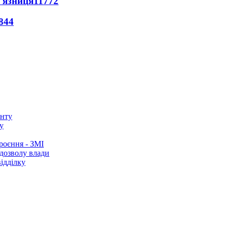
'язниця
11772
844
у
роєння - ЗМІ
 дозволу влади
ідділку