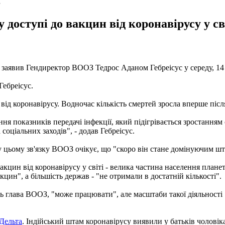
З
доступі до вакцин від коронавірусу у с
це заявив Гендиректор ВООЗ Тедрос Аданом Гебреісус у середу, 14
Гебреісус.
 від коронавірусу. Водночас кількість смертей зросла вперше піс
ня показників передачі інфекції, який підігрівається зростанням
соціальних заходів", - додав Гебреісус.
, у цьому зв'язку ВООЗ очікує, що "скоро він стане домінуючим ш
акцин від коронавірусу у світі - велика частина населення планет
акцин", а більшість держав - "не отримали в достатній кількості".
 глава ВООЗ, "може працювати", але масштаби такої діяльності "д
Дельта
. Індійський штам коронавірусу виявили у батьків чоловік