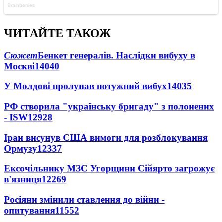
ЧИТАЙТЕ ТАКОЖ
Сюжет
Бенкет генералів. Наслідки вибуху в
Москві
14040
У Молдові пролунав потужний вибух
14035
РФ створила "українську бригаду" з полонених
- ISW
12928
Іран висунув США вимоги для розблокування
Ормузу
12337
Ексочільнику МЗС Угорщини Сійярто загрожує
в'язниця
12269
Росіяни змінили ставлення до війни -
опитування
11552