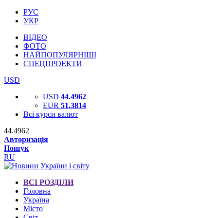
РУС
УКР
ВІДЕО
ФОТО
НАЙПОПУЛЯРНІШІ
СПЕЦПРОЕКТИ
USD
USD
44.4962
EUR
51.3814
Всі курси валют
44.4962
Авторизація
Пошук
RU
ВСІ РОЗДІЛИ
Головна
Україна
Місто
Світ