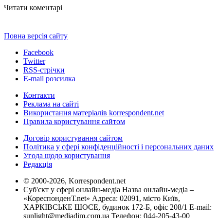
Читати коментарі
Повна версія сайту
Facebook
Twitter
RSS-стрічки
E-mail розсилка
Контакти
Реклама на сайті
Використання матеріалів korrespondent.net
Правила користування сайтом
Договір користування сайтом
Політика у сфері конфіденційності і персональних даних
Угода щодо користування
Редакція
© 2000-2026, Korrespondent.net
Суб'єкт у сфері онлайн-медіа Назва онлайн-медіа –
«КореспонденТ.net» Адреса: 02091, місто Київ,
ХАРКІВСЬКЕ ШОСЕ, будинок 172-Б, офіс 208/1 E-mail:
sunlight@mediadim.com.ua
Телефон: 044-205-43-00