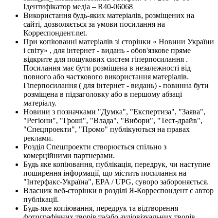
Ідентифікатор медіа – R40-06068
Використання будь-яких матеріалів, розміщених на
сайті, дозволяється за умови посилання на
Корреспондент.net.
При копіюванні матеріалів зі сторінки « Новини України
і світу» , для інтернет - видань - обов'язкове пряме
відкрите для пошукових систем гіперпосилання .
Посилання має бути розміщена в незалежності від
повного або часткового використання матеріалів.
Гіперпосилання ( для інтернет - видань) - повинна бути
розміщена в підзаголовку або в першому абзаці
матеріалу.
Новини з позначками "Думка", "Експертиза", "Заява",
"Регіони", "Гроші", "Влада", "Вибори", "Тест-драйв",
"Спецпроекти", "Промо" публікуються на правах
реклами.
Розділ Спецпроекти створюється спільно з
комерційними партнерами.
Будь яке копіювання, публікація, передрук, чи наступне
поширення інформації, що містить посилання на
"Інтерфакс-Україна", EPA / UPG, суворо забороняється.
Власник веб-сторінки в розділі Я-Корреспондент є автор
публікації.
Будь-яке копіювання, передрук та відтворення
фотографічних творів та/або аудіовізуальних творів