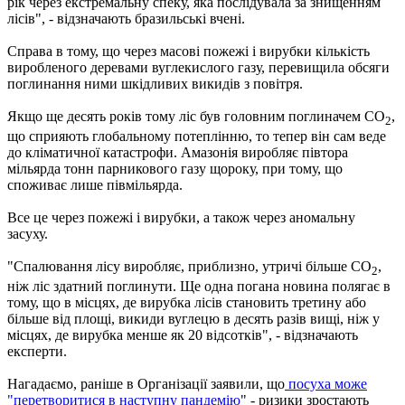
рік через екстремальну спеку, яка послідувала за знищенням
лісів", - відзначають бразильські вчені.
Справа в тому, що через масові пожежі і вирубки кількість
виробленого деревами вуглекислого газу, перевищила обсяги
поглинання ними шкідливих викидів з повітря.
Якщо ще десять років тому ліс був головним поглиначем CO
,
2
що сприяють глобальному потеплінню, то тепер він сам веде
до кліматичної катастрофи. Амазонія виробляє півтора
мільярда тонн парникового газу щороку, при тому, що
споживає лише півмільярда.
Все це через пожежі і вирубки, а також через аномальну
засуху.
"Спалювання лісу виробляє, приблизно, утричі більше CO
,
2
ніж ліс здатний поглинути. Ще одна погана новина полягає в
тому, що в місцях, де вирубка лісів становить третину або
більше від площі, викиди вуглецю в десять разів вищі, ніж у
місцях, де вирубка менше як 20 відсотків", - відзначають
експерти.
Нагадаємо, раніше в Організації заявили, що
посуха може
"перетворитися в наступну пандемію
" - ризики зростають