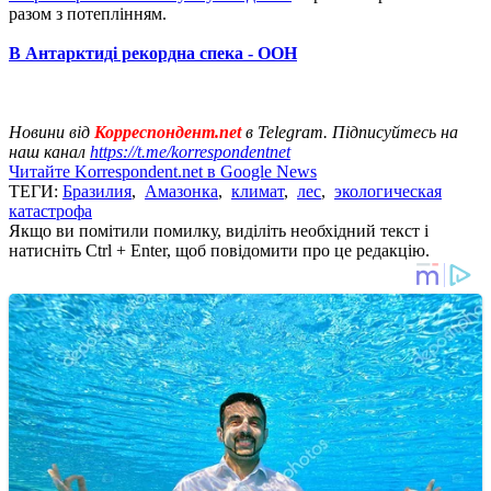
разом з потеплінням.
В Антарктиді рекордна спека - ООН
Новини від
Корреспондент.net
в Telegram. Підписуйтесь на
наш канал
https://t.me/korrespondentnet
Читайте Korrespondent.net в Google News
ТЕГИ:
Бразилия
,
Амазонка
,
климат
,
лес
,
экологическая
катастрофа
Якщо ви помітили помилку, виділіть необхідний текст і
натисніть Ctrl + Enter, щоб повідомити про це редакцію.