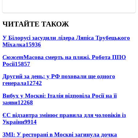
ЧИТАЙТЕ ТАКОЖ
У Білорусі засудили лідера Ляпіса Трубецького
Міхалка
15936
Сюжет
Масова смерть на пляжі. Робота ППО
Росії
15857
Другий за день: у РФ поховали ще одного
генерала
12742
Вибух у Москві: Італія відповіла Росії на її
заяви
12268
ЄС відзавтра змінює правила для чоловіків із
України
9914
ЗМІ: У ресторані в Москві загинула дочка