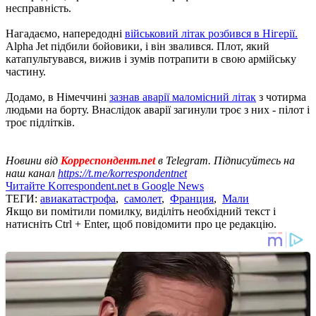
несправність.
Нагадаємо, напередодні
військовий літак розбився в Нігерії.
Alpha Jet підбили бойовики, і він звалився. Плот, який
катапультувався, вижив і зумів потрапити в свою армійську
частину.
Додамо, в Німеччині
зазнав аварії маломісний літак
з чотирма
людьми на борту. Внаслідок аварії загинули троє з них - пілот і
троє підлітків.
Новини від
Корреспондент.net
в Telegram. Підписуйтесь на
наш канал
https://t.me/korrespondentnet
Читайте Korrespondent.net в Google News
ТЕГИ:
авиакатастрофа
,
самолет
,
Франция
,
Мали
Якщо ви помітили помилку, виділіть необхідний текст і
натисніть Ctrl + Enter, щоб повідомити про це редакцію.