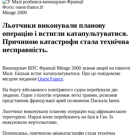
Фото: ouest-france.fr
Mirage 2000
Льотчики виконували планову
операцію і встигли катапультуватися.
Причиною катастрофи стала технічна
несправність.
Винищувач ВПС Франції Mirage 2000 зазнав аварії на півночі
Малі. Екіпаж встиг катапультуватися. Про це повідомляє
місцеве видання
Ouest France
.
На борту військового повітряного судна перебували дві
людини. Один з пілотів отримав легкі травми, розповів
представник французької армії полковник Паскаль Іанні.
Льотчики виконували планову операцію над африканською
територією. Наразі вони перебувають на базі в Гао. Їх
евакуювали вертольотами.
Попередньо, причиною авіакатастрофи стала технічна