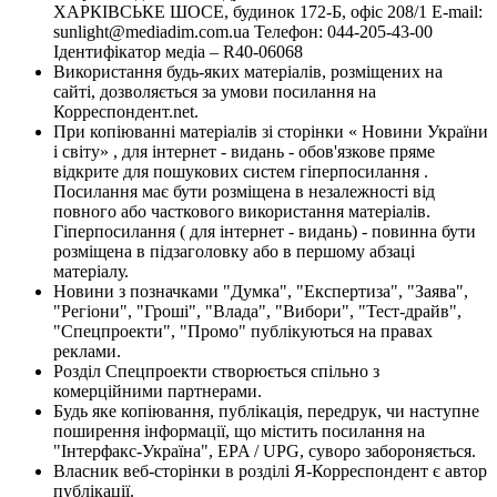
ХАРКІВСЬКЕ ШОСЕ, будинок 172-Б, офіс 208/1 E-mail:
sunlight@mediadim.com.ua
Телефон: 044-205-43-00
Ідентифікатор медіа – R40-06068
Використання будь-яких матеріалів, розміщених на
сайті, дозволяється за умови посилання на
Корреспондент.net.
При копіюванні матеріалів зі сторінки « Новини України
і світу» , для інтернет - видань - обов'язкове пряме
відкрите для пошукових систем гіперпосилання .
Посилання має бути розміщена в незалежності від
повного або часткового використання матеріалів.
Гіперпосилання ( для інтернет - видань) - повинна бути
розміщена в підзаголовку або в першому абзаці
матеріалу.
Новини з позначками "Думка", "Експертиза", "Заява",
"Регіони", "Гроші", "Влада", "Вибори", "Тест-драйв",
"Спецпроекти", "Промо" публікуються на правах
реклами.
Розділ Спецпроекти створюється спільно з
комерційними партнерами.
Будь яке копіювання, публікація, передрук, чи наступне
поширення інформації, що містить посилання на
"Інтерфакс-Україна", EPA / UPG, суворо забороняється.
Власник веб-сторінки в розділі Я-Корреспондент є автор
публікації.