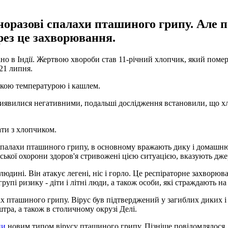
норазові спалахи пташиного грипу. Але п
рез це захворювання.
 в Індії. Жертвою хвороби став 11-річний хлопчик, який помер 
 21 липня.
сокою температурою і кашлем.
иявилися негативними, подальші дослідження встановили, що хл
ати з хлопчиком.
і спалахи пташиного грипу, в основному вражають дику і домашню
ської охорони здоров'я стривожені цією ситуацією, вказують дже
дині. Він атакує легені, ніс і горло. Це респіраторне захворюван
групі ризику - діти і літні люди, а також особи, які страждають н
лах пташиного грипу. Вірус був підтверджений у загиблих диких
тра, а також в столичному окрузі Делі.
ни
новим типом вірусу пташиного грипу. Пізніше повідомлялося