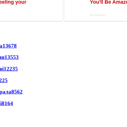
а
13678
ни
13553
ві
12235
225
ерала
8562
ї
8164