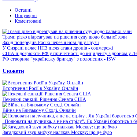
Останні
Популярні
Коментовані
Трамп різко відреагував на рішення суду щодо бальної зали
Захід попередив Росію через її нові дії у Грузії
У Сизрані палає НПЗ після атаки дронів - соцмережі
США підозрюють РФ у причетності до інциденту з дроном у Л
РФ створила "українську бригаду" з полонених - ISW
Сюжети
Вторгнення Росії в Україну. Онлайн
Пекельні санкції. Рішення Сената США
Війна на Близькому Сході. Онлайн
"Полювати на лучника, а не на стрілу". Як Україні боротись з 
Загадковий звук вибуху налякав Москву: що це було