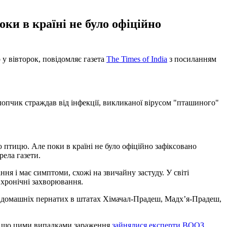
оки в країні не було офіційно
у вівторок, повідомляє газета
The Times of India
з посиланням
опчик страждав від інфекції, викликаної вірусом "пташиного"
 птицю. Але поки в країні не було офіційно зафіксовано
рела газети.
ня і має симптоми, схожі на звичайну застуду. У світі
а хронічні захворювання.
 і домашніх пернатих в штатах Хімачал-Прадеш, Мадх’я-Прадеш,
, що цими випадками зараження
зайнялися експерти ВООЗ
.