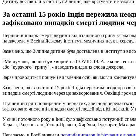
Дитину доставили в інститут 2 липня, але врятувати не змогли
За останні 15 років Індія пережила неод
зафіксовано випадків смерті людини че
Перший випадок смерті людини від пташиного грипу зафіксовано
на джерела у Всеіндійському інституті медичних наук в середу,
Зазначено, що 2 липня дитина була доставлена ​​в інститут з ви
"Ми думали, що він був хворий на COVID-19. Але коли тести в
або "курячого" грипу", - наводить видання слова джерела.
Зараз проводиться пошук і виявлення осіб, які могли контактув
Зазначено, що за останні 15 років Індія пережила неодноразов
випадків смерті людини через це захворювання. Фахівці громад
Пташиний грип поширений у пернатих, але іноді передається і лю
зафіксовано численні випадки смерті людей від цієї інфекції. У 
У січні поточного року в Індії було зафіксовано потужний спа
Керала, Раджастхан, Уттар-Прадеш, Хар’яна, Гуджарат, Махараш
Нагадаємо, в Росії виявили
перший випадок інфікування люди