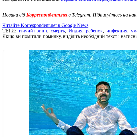
Новини від
Корреспондент.net
в Telegram. Підписуйтесь на на
Читайте Korrespondent.net в Google News
ТЕГИ:
птичий грипп
,
смерть
,
Индия
,
ребенок
,
инфекция
,
ум
Якщо ви помітили помилку, виділіть необхідний текст і натисніт