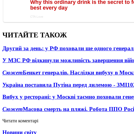
ЧИТАЙТЕ ТАКОЖ
Другий за день: у РФ поховали ще одного генерал
У МЗС РФ відкинули можливість завершення вій
Сюжет
Бенкет генералів. Наслідки вибуху в Моск
Україна поставила Путіна перед дилемою - ЗМІ
10
Вибух у ресторані: у Москві таємно поховали ген
Сюжет
Масова смерть на пляжі. Робота ППО Росі
Читати коментарі
Новини світу