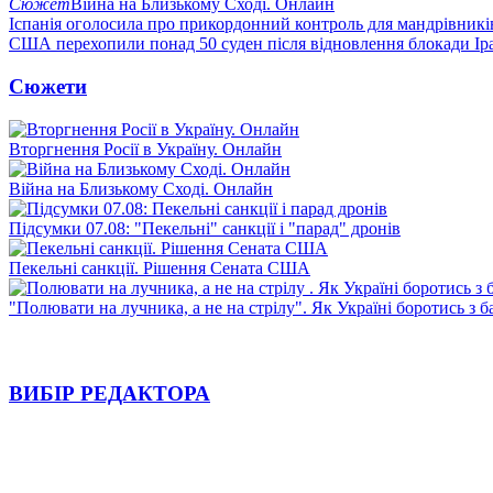
Сюжет
Війна на Близькому Сході. Онлайн
Іспанія оголосила про прикордонний контроль для мандрівників 
США перехопили понад 50 суден після відновлення блокади Ір
Сюжети
Вторгнення Росії в Україну. Онлайн
Війна на Близькому Сході. Онлайн
Підсумки 07.08: "Пекельні" санкції і "парад" дронів
Пекельні санкції. Рішення Сената США
"Полювати на лучника, а не на стрілу". Як Україні боротись з 
ВИБІР РЕДАКТОРА