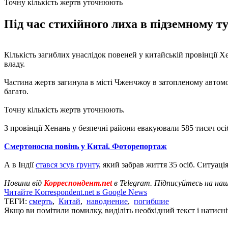
Точну кількість жертв уточнюють
Під час стихійного лиха в підземному т
Кількість загиблих унаслідок повеней у китайській провінції Х
владу.
Частина жертв загинула в місті Чженчжоу в затопленому автом
багато.
Точну кількість жертв уточнюють.
З провінції Хенань у безпечні райони евакуювали 585 тисяч осіб
Смертоносна повінь у Китаї. Фоторепортаж
А в Індії
стався зсув ґрунту
, який забрав життя 35 осіб. Ситуаці
Новини від
Корреспондент.net
в Telegram. Підписуйтесь на на
Читайте Korrespondent.net в Google News
ТЕГИ:
смерть
,
Китай
,
наводнение
,
погибшие
Якщо ви помітили помилку, виділіть необхідний текст і натисніт