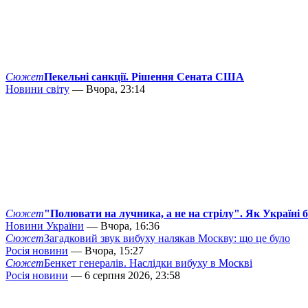
Сюжет
Пекельні санкції. Рішення Сената США
Новини світу
— Вчора, 23:14
Сюжет
"Полювати на лучника, а не на стрілу". Як Україні 
Новини України
— Вчора, 16:36
Сюжет
Загадковий звук вибуху налякав Москву: що це було
Росія новини
— Вчора, 15:27
Сюжет
Бенкет генералів. Наслідки вибуху в Москві
Росія новини
— 6 серпня 2026, 23:58