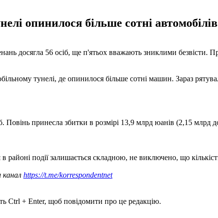
унелі опинилося більше сотні автомобілі
енань досягла 56 осіб, ще п'ятьох вважають зниклими безвісти. 
обільному тунелі, де опинилося більше сотні машин. Зараз ряту
. Повінь принесла збитки в розмірі 13,9 млрд юанів (2,15 млрд до
я в районі події залишається складною, не виключено, що кількіс
ш канал
https://t.me/korrespondentnet
ь Ctrl + Enter, щоб повідомити про це редакцію.