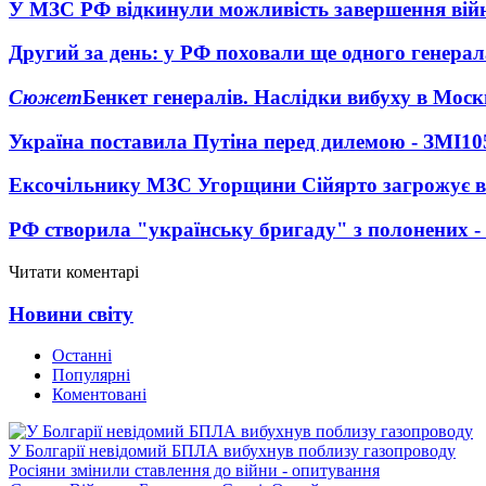
У МЗС РФ відкинули можливість завершення вій
Другий за день: у РФ поховали ще одного генерал
Сюжет
Бенкет генералів. Наслідки вибуху в Моск
Україна поставила Путіна перед дилемою - ЗМІ
10
Ексочільнику МЗС Угорщини Сійярто загрожує в
РФ створила "українську бригаду" з полонених -
Читати коментарі
Новини світу
Останні
Популярні
Коментовані
У Болгарії невідомий БПЛА вибухнув поблизу газопроводу
Росіяни змінили ставлення до війни - опитування