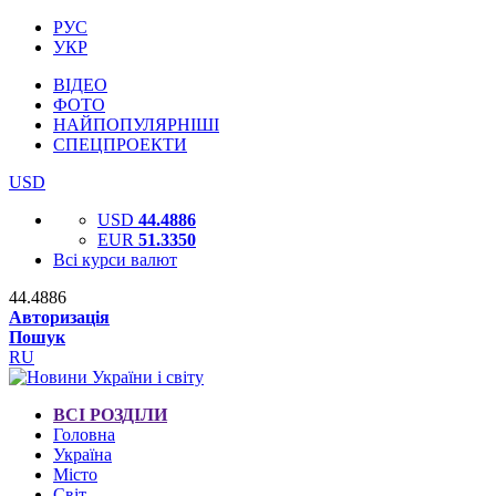
РУС
УКР
ВІДЕО
ФОТО
НАЙПОПУЛЯРНІШІ
СПЕЦПРОЕКТИ
USD
USD
44.4886
EUR
51.3350
Всі курси валют
44.4886
Авторизація
Пошук
RU
ВСІ РОЗДІЛИ
Головна
Україна
Місто
Світ