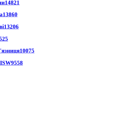
ни
14821
а
13860
ві
13206
525
'язниця
10075
 ISW
9558