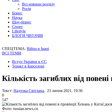
Всі новини розділу
Росія
Бізнес
Наука
Шоу-бізнес
Спорт
Lifestyle
БЛОГИ ЧИТАЧІВ
СПЕЦТЕМА:
Війна в Ірані
ВСІ ТЕМИ
Вступ України в ЄС
Теракт в Барселоні
Кількість загиблих від повені 
Текст:
Надтока Світлана
, 23 липня 2021, 19:36
0
147
Фото: russian.news.cn