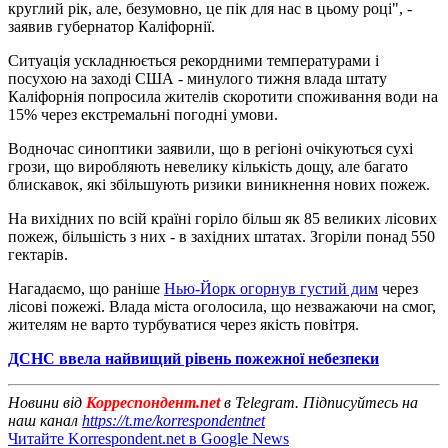
круглий рік, але, безумовно, це пік для нас в цьому році", -
заявив губернатор Каліфорнії.
Ситуація ускладнюється рекордними температурами і
посухою на заході США - минулого тижня влада штату
Каліфорнія попросила жителів скоротити споживання води на
15% через екстремальні погодні умови.
Водночас синоптики заявили, що в регіоні очікуються сухі
грози, що виробляють невелику кількість дощу, але багато
блискавок, які збільшують ризики виникнення нових пожеж.
На вихідних по всій країні горіло більш як 85 великих лісових
пожеж, більшість з них - в західних штатах. Згоріли понад 550
гектарів.
Нагадаємо, що раніше
Нью-Йорк огорнув густий дим
через
лісові пожежі. Влада міста оголосила, що незважаючи на смог,
жителям не варто турбуватися через якість повітря.
ДСНС ввела найвищий рівень пожежної небезпеки
Новини від
Корреспондент.net
в Telegram. Підписуйтесь на
наш канал
https://t.me/korrespondentnet
Читайте Korrespondent.net в Google News