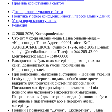
Правила користування сайтом
Договір користування сайтом
Політика у сфері конфіденційності і персональних даних
Угода щодо користування
Редакція
© 2000-2026, Korrespondent.net
Суб'єкт у сфері онлайн-медіа Назва онлайн-медіа –
«КореспонденТ.net» Адреса: 02091, місто Київ,
ХАРКІВСЬКЕ ШОСЕ, будинок 172-Б, офіс 208/1 E-mail:
sunlight@mediadim.com.ua
Телефон: 044-205-43-00
Ідентифікатор медіа – R40-06068
Використання будь-яких матеріалів, розміщених на
сайті, дозволяється за умови посилання на
Корреспондент.net.
При копіюванні матеріалів зі сторінки « Новини України
і світу» , для інтернет - видань - обов'язкове пряме
відкрите для пошукових систем гіперпосилання .
Посилання має бути розміщена в незалежності від
повного або часткового використання матеріалів.
Гіперпосилання ( для інтернет - видань) - повинна бути
розміщена в підзаголовку або в першому абзаці
матеріалу.
Новини з позначками "Думка", "Експертиза", "Заява",