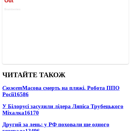
ЧИТАЙТЕ ТАКОЖ
Сюжет
Масова смерть на пляжі. Робота ППО
Росії
16586
У Білорусі засудили лідера Ляпіса Трубецького
Міхалка
16170
Другий за день: у РФ поховали ще одного
генерала
13496