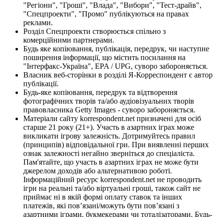
"Регіони", "Гроші", "Влада", "Вибори", "Тест-драйв",
"Спецпроекти", "Промо" публікуються на правах
реклами.
Розділ Спецпроекти створюється спільно з
комерційними партнерами.
Будь яке копіювання, публікація, передрук, чи наступне
поширення інформації, що містить посилання на
"Інтерфакс-Україна", EPA / UPG, суворо забороняється.
Власник веб-сторінки в розділі Я-Корреспондент є автор
публікації.
Будь-яке копіювання, передрук та відтворення
фотографічних творів та/або аудіовізуальних творів
правовласника Getty Images - суворо забороняється.
Матеріали сайту korrespondent.net призначені для осіб
старше 21 року (21+). Участь в азартних іграх може
викликати ігрову залежність. Дотримуйтесь правил
(принципів) відповідальної гри. При виявленні перших
ознак залежності негайно зверніться до спеціаліста.
Пам'ятайте, що участь в азартних іграх не може бути
джерелом доходів або альтернативою роботі.
Інформаційний ресурс korrespondent.net не проводить
ігри на реальні та/або віртуальні гроші, також сайт не
приймає ні в якій формі оплату ставок та інших
платежів, які пов’язані/можуть бути пов’язані з
азартними іграми, букмекерами чи тоталізаторами. Будь-