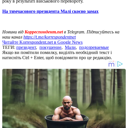
року в результаті військового перевороту.
На тимчасового президента Малі скоєно замах
Новини від
Корреспондент.net
в Telegram. Підписуйтесь на
наш канал
https://t.me/korrespondentnet
Читайте Korrespondent.net в Google News
ТЕГИ:
президент
,
покушение
,
Мали
,
подозреваемые
Якщо ви помітили помилку, виділіть необхідний текст і
натисніть Ctrl + Enter, щоб повідомити про це редакцію.