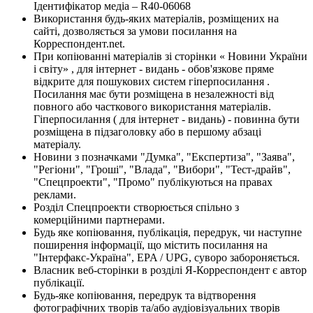
Ідентифікатор медіа – R40-06068
Використання будь-яких матеріалів, розміщених на
сайті, дозволяється за умови посилання на
Корреспондент.net.
При копіюванні матеріалів зі сторінки « Новини України
і світу» , для інтернет - видань - обов'язкове пряме
відкрите для пошукових систем гіперпосилання .
Посилання має бути розміщена в незалежності від
повного або часткового використання матеріалів.
Гіперпосилання ( для інтернет - видань) - повинна бути
розміщена в підзаголовку або в першому абзаці
матеріалу.
Новини з позначками "Думка", "Експертиза", "Заява",
"Регіони", "Гроші", "Влада", "Вибори", "Тест-драйв",
"Спецпроекти", "Промо" публікуються на правах
реклами.
Розділ Спецпроекти створюється спільно з
комерційними партнерами.
Будь яке копіювання, публікація, передрук, чи наступне
поширення інформації, що містить посилання на
"Інтерфакс-Україна", EPA / UPG, суворо забороняється.
Власник веб-сторінки в розділі Я-Корреспондент є автор
публікації.
Будь-яке копіювання, передрук та відтворення
фотографічних творів та/або аудіовізуальних творів