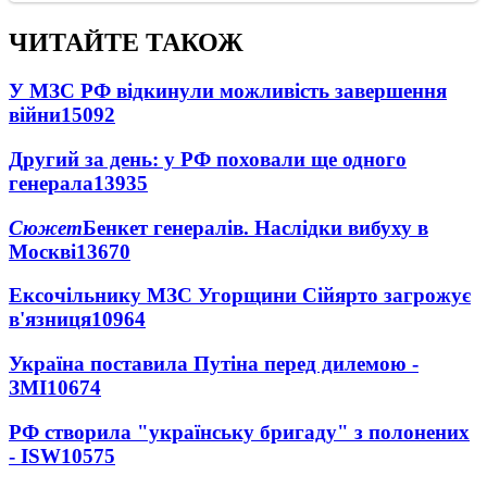
ЧИТАЙТЕ ТАКОЖ
У МЗС РФ відкинули можливість завершення
війни
15092
Другий за день: у РФ поховали ще одного
генерала
13935
Сюжет
Бенкет генералів. Наслідки вибуху в
Москві
13670
Ексочільнику МЗС Угорщини Сійярто загрожує
в'язниця
10964
Україна поставила Путіна перед дилемою -
ЗМІ
10674
РФ створила "українську бригаду" з полонених
- ISW
10575