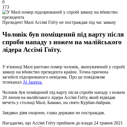
0
173
Президент Малі Ассімі Гоїту не постраждав під час замаху
Чоловік був поміщений під варту після
спроби нападу з ножем на малійського
лідера Ассімі Гоїту.
У в'язниці Малі раптово помер чоловік, звинувачений у спробі
замаху на вбивство президента країни. Точна причина
загибелі підозрюваного невідома. Про це повідомляє
телеканал
Al Jazeera.
Чоловік був поміщений під варту після спроби нападу з ножем
20 липня на малійського лідера Ассімі Гоїту, який відвідав
мечеть у столиці Малі, Бамако, на свято Курбан-байрам.
Завдяки діям охорони, глава держави не постраждав.
Нагадаємо, що Ассімі Гоїту прийшов до влади 24 травня 2021