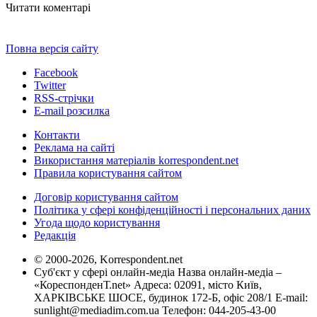
Читати коментарі
Повна версія сайту
Facebook
Twitter
RSS-стрічки
E-mail розсилка
Контакти
Реклама на сайті
Використання матеріалів korrespondent.net
Правила користування сайтом
Договір користування сайтом
Політика у сфері конфіденційності і персональних даних
Угода щодо користування
Редакція
© 2000-2026, Korrespondent.net
Суб'єкт у сфері онлайн-медіа Назва онлайн-медіа –
«КореспонденТ.net» Адреса: 02091, місто Київ,
ХАРКІВСЬКЕ ШОСЕ, будинок 172-Б, офіс 208/1 E-mail:
sunlight@mediadim.com.ua
Телефон: 044-205-43-00