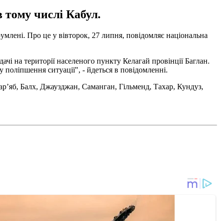
в тому числі Кабул.
румлені. Про це у вівторок, 27 липня, повідомляє національна
дачі на території населеного пункту Келагай провінції Баглан.
 поліпшення ситуації", - йдеться в повідомленні.
Фар’яб, Балх, Джаузджан, Саманган, Гільменд, Тахар, Кундуз,