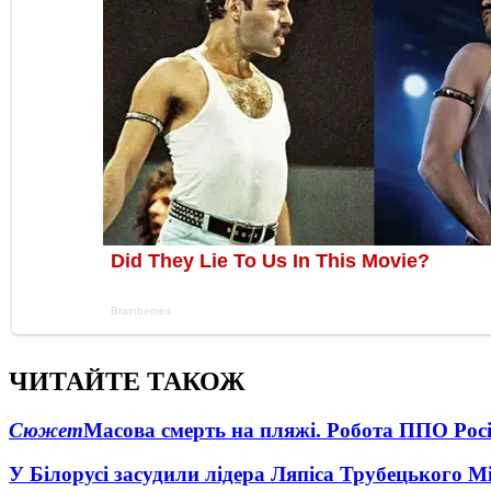
ЧИТАЙТЕ ТАКОЖ
Сюжет
Масова смерть на пляжі. Робота ППО Росі
У Білорусі засудили лідера Ляпіса Трубецького М