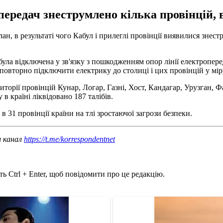
передач знеструмлено кілька провінцій, 
н, в результаті чого Кабул і прилеглі провінції виявилися знест
була відключена у зв'язку з пошкодженням опор лінії електропере
овторно підключити електрику до столиці і цих провінцій у міру
ериторії провінцій Кунар, Логар, Газні, Хост, Кандагар, Урузган, 
 в країні ліквідовано 187 талібів.
в 31 провінції країни на тлі зростаючої загрози безпеки.
ш канал
https://t.me/korrespondentnet
ь Ctrl + Enter, щоб повідомити про це редакцію.