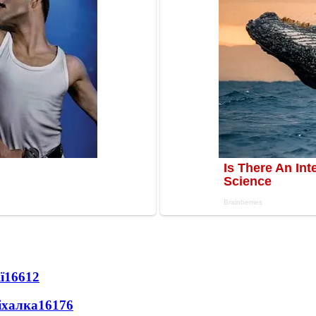
ї
16612
іхалка
16176