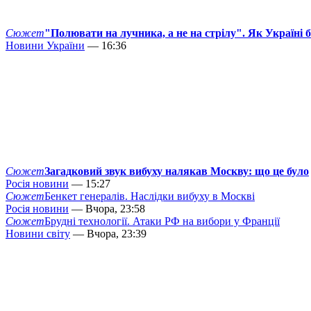
Сюжет
"Полювати на лучника, а не на стрілу". Як Україні 
Новини України
— 16:36
Сюжет
Загадковий звук вибуху налякав Москву: що це було
Росія новини
— 15:27
Сюжет
Бенкет генералів. Наслідки вибуху в Москві
Росія новини
— Вчора, 23:58
Сюжет
Брудні технології. Атаки РФ на вибори у Франції
Новини світу
— Вчора, 23:39