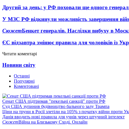
Другий за день: у РФ поховали ще одного генерал
У МЗС РФ відкинули можливість завершення вій
Сюжет
Бенкет генералів. Наслідки вибуху в Моск
ЄС відзавтра змінює правила для чоловіків із Ук
Читати коментарі
Новини світу
Останні
Популярні
Коментовані
Сенат США підтримав "пекельні санкції" проти РФ
Суд США зупинив будівництво бального залу Трампа
Ціни на труни в Росії злетіли на 105% з початку війни проти У
Данія вводить нові правила для учнів через штучний інтелект
Сюжет
Війна на Близькому Сході. Онлайн