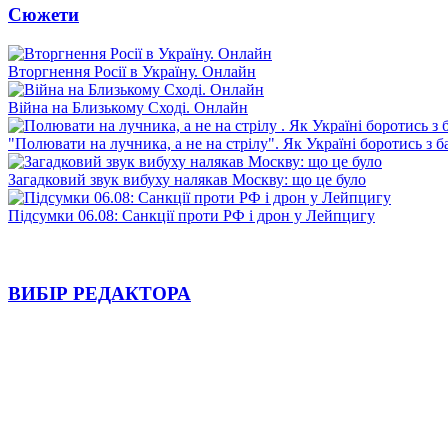
Сюжети
Вторгнення Росії в Україну. Онлайн
Війна на Близькому Сході. Онлайн
"Полювати на лучника, а не на стрілу". Як Україні боротись з 
Загадковий звук вибуху налякав Москву: що це було
Підсумки 06.08: Санкції проти РФ і дрон у Лейпцигу
ВИБІР РЕДАКТОРА