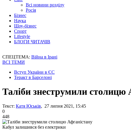
Всі новини розділу
Росія
Бізнес
Наука
Шоу-бізнес
Спорт
Lifestyle
БЛОГИ ЧИТАЧІВ
СПЕЦТЕМА:
Війна в Ірані
ВСІ ТЕМИ
Вступ України в ЄС
Теракт в Барселоні
Таліби знеструмили столицю 
Текст:
Катя Юськів
, 27 липня 2021, 15:45
0
448
Кабул залишився без електрики