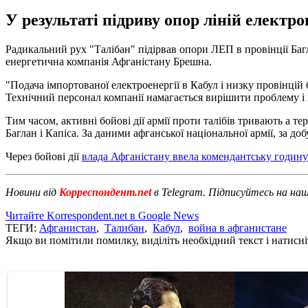
У результаті підриву опор ліній електро
Радикальний рух "Талібан" підірвав опори ЛЕП в провінції Багла
енергетична компанія Афганістану Брешна.
"Подача імпортованої електроенергії в Кабул і низку провінцій 
Технічний персонал компанії намагається вирішити проблему і п
Тим часом, активні бойові дії армії проти талібів тривають а т
Баглан і Капіса. За даними афганської національної армії, за добу
Через бойові дії
влада Афганістану ввела комендантську годину
Новини від
Корреспондент.net
в Telegram. Підписуйтесь на на
Читайте Korrespondent.net в Google News
ТЕГИ:
Афганистан
,
Талибан
,
Кабул
,
война в афганистане
Якщо ви помітили помилку, виділіть необхідний текст і натисніт