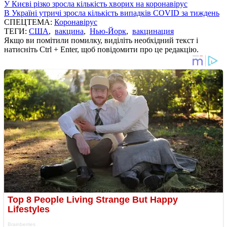
У Києві різко зросла кількість хворих на коронавірус
В Україні утричі зросла кількість випадків COVID за тиждень
СПЕЦТЕМА:
Коронавірус
ТЕГИ:
США
,
вакцина
,
Нью-Йорк
,
вакцинация
Якщо ви помітили помилку, виділіть необхідний текст і
натисніть Ctrl + Enter, щоб повідомити про це редакцію.