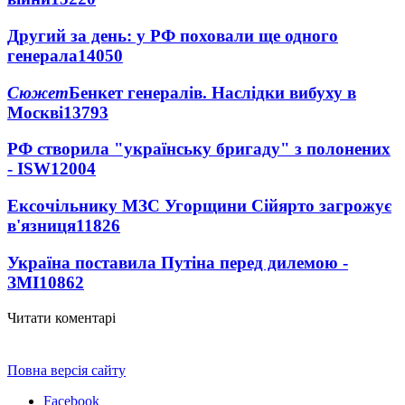
Другий за день: у РФ поховали ще одного
генерала
14050
Сюжет
Бенкет генералів. Наслідки вибуху в
Москві
13793
РФ створила "українську бригаду" з полонених
- ISW
12004
Ексочільнику МЗС Угорщини Сійярто загрожує
в'язниця
11826
Україна поставила Путіна перед дилемою -
ЗМІ
10862
Читати коментарі
Повна версія сайту
Facebook