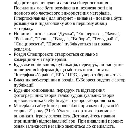
відкрите для пошукових систем гіперпосилання .
Посилання має бути розміщена в незалежності від
повного або часткового використання матеріалів.
Гіперпосилання ( для інтернет - видань) - повинна бути
розміщена в підзаголовку або в першому абзаці
матеріалу.
Новини з позначками "Думка", "Експертиза", "Заява",
"Регіони", "Гроші", "Влада", "Вибори", "Тест-драйв",
"Спецпроекти", "Промо" публікуються на правах
реклами.
Розділ Спецпроекти створюється спільно з
комерційними партнерами.
Будь яке копіювання, публікація, передрук, чи наступне
поширення інформації, що містить посилання на
"Інтерфакс-Україна", EPA / UPG, суворо забороняється.
Власник веб-сторінки в розділі Я-Корреспондент є автор
публікації.
Будь-яке копіювання, передрук та відтворення
фотографічних творів та/або аудіовізуальних творів
правовласника Getty Images - суворо забороняється.
Матеріали сайту korrespondent.net призначені для осіб
старше 21 року (21+). Участь в азартних іграх може
викликати ігрову залежність. Дотримуйтесь правил
(принципів) відповідальної гри. При виявленні перших
ознак залежності негайно зверніться до спеціаліста.