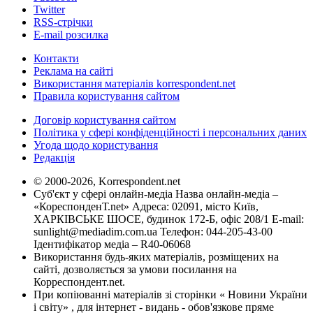
Twitter
RSS-стрічки
E-mail розсилка
Контакти
Реклама на сайті
Використання матеріалів korrespondent.net
Правила користування сайтом
Договір користування сайтом
Політика у сфері конфіденційності і персональних даних
Угода щодо користування
Редакція
© 2000-2026, Korrespondent.net
Суб'єкт у сфері онлайн-медіа Назва онлайн-медіа –
«КореспонденТ.net» Адреса: 02091, місто Київ,
ХАРКІВСЬКЕ ШОСЕ, будинок 172-Б, офіс 208/1 E-mail:
sunlight@mediadim.com.ua
Телефон: 044-205-43-00
Ідентифікатор медіа – R40-06068
Використання будь-яких матеріалів, розміщених на
сайті, дозволяється за умови посилання на
Корреспондент.net.
При копіюванні матеріалів зі сторінки « Новини України
і світу» , для інтернет - видань - обов'язкове пряме