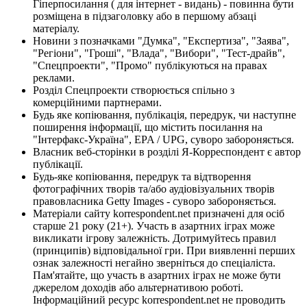
Гіперпосилання ( для інтернет - видань) - повинна бути
розміщена в підзаголовку або в першому абзаці
матеріалу.
Новини з позначками "Думка", "Експертиза", "Заява",
"Регіони", "Гроші", "Влада", "Вибори", "Тест-драйв",
"Спецпроекти", "Промо" публікуються на правах
реклами.
Розділ Спецпроекти створюється спільно з
комерційними партнерами.
Будь яке копіювання, публікація, передрук, чи наступне
поширення інформації, що містить посилання на
"Інтерфакс-Україна", EPA / UPG, суворо забороняється.
Власник веб-сторінки в розділі Я-Корреспондент є автор
публікації.
Будь-яке копіювання, передрук та відтворення
фотографічних творів та/або аудіовізуальних творів
правовласника Getty Images - суворо забороняється.
Матеріали сайту korrespondent.net призначені для осіб
старше 21 року (21+). Участь в азартних іграх може
викликати ігрову залежність. Дотримуйтесь правил
(принципів) відповідальної гри. При виявленні перших
ознак залежності негайно зверніться до спеціаліста.
Пам'ятайте, що участь в азартних іграх не може бути
джерелом доходів або альтернативою роботі.
Інформаційний ресурс korrespondent.net не проводить