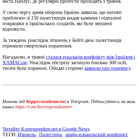
міста Наблус, де регулярні протести проходять з травня.
У свою чергу армія оборони Ізраїлю заявила, що натовп
приблизно зі 150 палестинців кидав каміння і підпалені
покришки в ізраїльських солдатів, які були змушені
відповісти.
За тиждень унаслідок зіткнень у Бейті двоє палестинців
отримали смертельні поранення.
Нагадаємо, в травні
сталася ескалація конфлікту між Ізраїлем і
ХАМАСом
. Унаслідок обстрілу загинуло близько 300 осіб,
тисячі були поранені. Обидві сторони
заявили про перемогу
.
Новини від
Корреспондент.net
в Telegram. Підписуйтесь на наш
канал
https://t.me/korrespondentnet
Читайте Korrespondent.net в Google News
ТЕГИ:
Израиль
,
Палестина
,
арабо-израильский конфликт
,