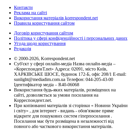
Контакти
Реклама на сайті
Використання матеріалів korrespondent.net
Правила користування сайтом
Договір користування сайтом
Політика у сфері конфіденційності і персональних даних
Угода щодо користування
Редакція
© 2000-2026, Korrespondent.net
Суб'єкт у сфері онлайн-медіа Назва онлайн-медіа –
«КореспонденТ.net» Адреса: 02091, місто Київ,
ХАРКІВСЬКЕ ШОСЕ, будинок 172-Б, офіс 208/1 E-mail:
sunlight@mediadim.com.ua
Телефон: 044-205-43-00
Ідентифікатор медіа – R40-06068
Використання будь-яких матеріалів, розміщених на
сайті, дозволяється за умови посилання на
Корреспондент.net.
При копіюванні матеріалів зі сторінки « Новини України
і світу» , для інтернет - видань - обов'язкове пряме
відкрите для пошукових систем гіперпосилання .
Посилання має бути розміщена в незалежності від
повного або часткового використання матеріалів.