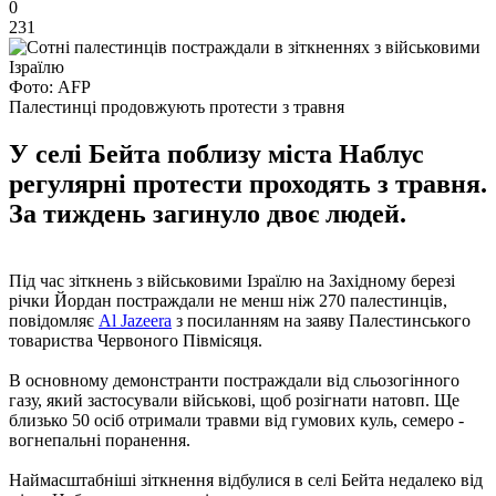
0
231
Фото: AFP
Палестинці продовжують протести з травня
У селі Бейта поблизу міста Наблус
регулярні протести проходять з травня.
За тиждень загинуло двоє людей.
Під час зіткнень з військовими Ізраїлю на Західному березі
річки Йордан постраждали не менш ніж 270 палестинців,
повідомляє
Al Jazeera
з посиланням на заяву Палестинського
товариства Червоного Півмісяця.
В основному демонстранти постраждали від сльозогінного
газу, який застосували військові, щоб розігнати натовп. Ще
близько 50 осіб отримали травми від гумових куль, семеро -
вогнепальні поранення.
Наймасштабніші зіткнення відбулися в селі Бейта недалеко від