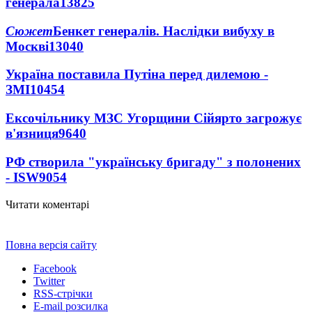
генерала
13825
Сюжет
Бенкет генералів. Наслідки вибуху в
Москві
13040
Україна поставила Путіна перед дилемою -
ЗМІ
10454
Ексочільнику МЗС Угорщини Сійярто загрожує
в'язниця
9640
РФ створила "українську бригаду" з полонених
- ISW
9054
Читати коментарі
Повна версія сайту
Facebook
Twitter
RSS-стрічки
E-mail розсилка