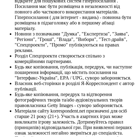
відкрите для пошукових систем гіперпосилання .
Посилання має бути розміщена в незалежності від
повного або часткового використання матеріалів.
Гіперпосилання ( для інтернет - видань) - повинна бути
розміщена в підзаголовку або в першому абзаці
матеріалу.
Новини з позначками "Думка", "Експертиза", "Заява",
"Регіони", "Гроші", "Влада", "Вибори", "Тест-драйв",
"Спецпроекти", "Промо" публікуються на правах
реклами.
Розділ Спецпроекти створюється спільно з
комерційними партнерами.
Будь яке копіювання, публікація, передрук, чи наступне
поширення інформації, що містить посилання на
"Інтерфакс-Україна", EPA / UPG, суворо забороняється.
Власник веб-сторінки в розділі Я-Корреспондент є автор
публікації.
Будь-яке копіювання, передрук та відтворення
фотографічних творів та/або аудіовізуальних творів
правовласника Getty Images - суворо забороняється.
Матеріали сайту korrespondent.net призначені для осіб
старше 21 року (21+). Участь в азартних іграх може
викликати ігрову залежність. Дотримуйтесь правил
(принципів) відповідальної гри. При виявленні перших
ознак залежності негайно зверніться до спеціаліста.