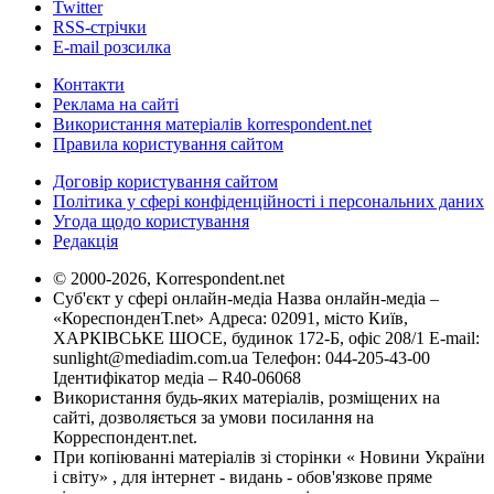
Twitter
RSS-стрічки
E-mail розсилка
Контакти
Реклама на сайті
Використання матеріалів korrespondent.net
Правила користування сайтом
Договір користування сайтом
Політика у сфері конфіденційності і персональних даних
Угода щодо користування
Редакція
© 2000-2026, Korrespondent.net
Суб'єкт у сфері онлайн-медіа Назва онлайн-медіа –
«КореспонденТ.net» Адреса: 02091, місто Київ,
ХАРКІВСЬКЕ ШОСЕ, будинок 172-Б, офіс 208/1 E-mail:
sunlight@mediadim.com.ua
Телефон: 044-205-43-00
Ідентифікатор медіа – R40-06068
Використання будь-яких матеріалів, розміщених на
сайті, дозволяється за умови посилання на
Корреспондент.net.
При копіюванні матеріалів зі сторінки « Новини України
і світу» , для інтернет - видань - обов'язкове пряме