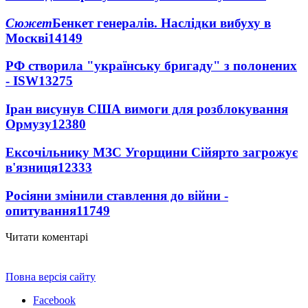
Сюжет
Бенкет генералів. Наслідки вибуху в
Москві
14149
РФ створила "українську бригаду" з полонених
- ISW
13275
Іран висунув США вимоги для розблокування
Ормузу
12380
Ексочільнику МЗС Угорщини Сійярто загрожує
в'язниця
12333
Росіяни змінили ставлення до війни -
опитування
11749
Читати коментарі
Повна версія сайту
Facebook