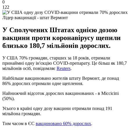
0
122
Лідер вакцинації - штат Вермонт
У Сполучених Штатах однією дозою
вакцини проти коронавірусу щепили
близько 180,7 мільйонів дорослих.
У США 70% громадян, старших за 18 років, отримали
принаймні одну ін'єкцію COVID-препарату. Це більш як 180,7
мільйонів осіб, повідомляє
Reuters
.
Найбільше вакциновано жителів штату Вермонт, де понад
86% дорослих отримали одне щеплення.
Найнижчий відсоток дорослих вакцинованих - в Міссісіпі
(50%).
Усього в країні одну дозу вакцини отримали понад 191
мільйона громадян.
Тим часом в ЄС
вакциновано 60% дорослих
.