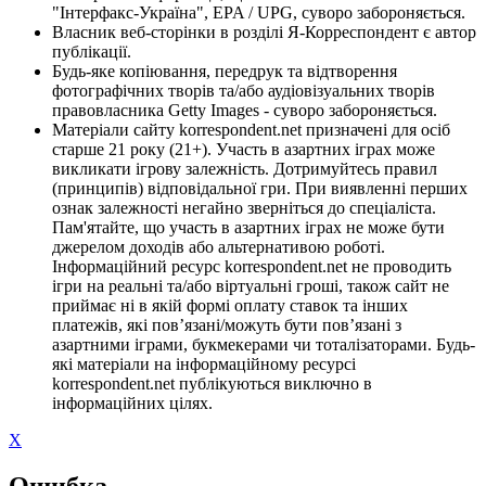
"Інтерфакс-Україна", EPA / UPG, суворо забороняється.
Власник веб-сторінки в розділі Я-Корреспондент є автор
публікації.
Будь-яке копіювання, передрук та відтворення
фотографічних творів та/або аудіовізуальних творів
правовласника Getty Images - суворо забороняється.
Матеріали сайту korrespondent.net призначені для осіб
старше 21 року (21+). Участь в азартних іграх може
викликати ігрову залежність. Дотримуйтесь правил
(принципів) відповідальної гри. При виявленні перших
ознак залежності негайно зверніться до спеціаліста.
Пам'ятайте, що участь в азартних іграх не може бути
джерелом доходів або альтернативою роботі.
Інформаційний ресурс korrespondent.net не проводить
ігри на реальні та/або віртуальні гроші, також сайт не
приймає ні в якій формі оплату ставок та інших
платежів, які пов’язані/можуть бути пов’язані з
азартними іграми, букмекерами чи тоталізаторами. Будь-
які матеріали на інформаційному ресурсі
korrespondent.net публікуються виключно в
інформаційних цілях.
X