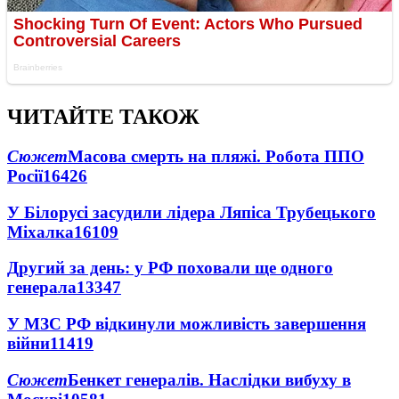
ЧИТАЙТЕ ТАКОЖ
Сюжет
Масова смерть на пляжі. Робота ППО
Росії
16426
У Білорусі засудили лідера Ляпіса Трубецького
Міхалка
16109
Другий за день: у РФ поховали ще одного
генерала
13347
У МЗС РФ відкинули можливість завершення
війни
11419
Сюжет
Бенкет генералів. Наслідки вибуху в