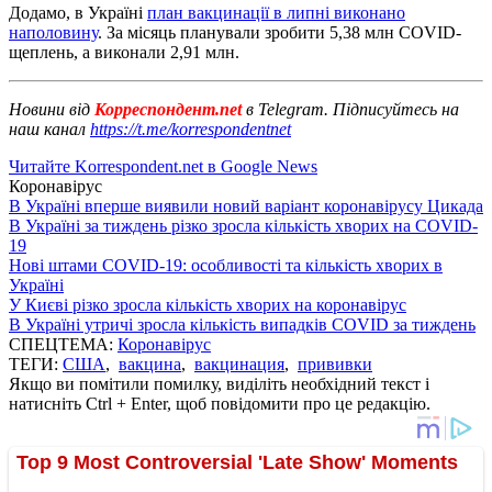
Додамо, в Україні
план вакцинації в липні виконано
наполовину
. За місяць планували зробити 5,38 млн COVID-
щеплень, а виконали 2,91 млн.
Новини від
Корреспондент.net
в Telegram. Підписуйтесь на
наш канал
https://t.me/korrespondentnet
Читайте Korrespondent.net в Google News
Коронавірус
В Україні вперше виявили новий варіант коронавірусу Цикада
В Україні за тиждень різко зросла кількість хворих на COVID-
19
Нові штами COVID-19: особливості та кількість хворих в
Україні
У Києві різко зросла кількість хворих на коронавірус
В Україні утричі зросла кількість випадків COVID за тиждень
СПЕЦТЕМА:
Коронавірус
ТЕГИ:
США
,
вакцина
,
вакцинация
,
прививки
Якщо ви помітили помилку, виділіть необхідний текст і
натисніть Ctrl + Enter, щоб повідомити про це редакцію.