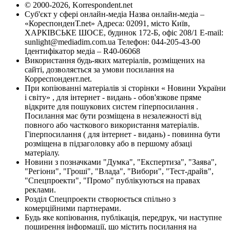
© 2000-2026, Korrespondent.net
Суб'єкт у сфері онлайн-медіа Назва онлайн-медіа –
«КореспонденТ.net» Адреса: 02091, місто Київ,
ХАРКІВСЬКЕ ШОСЕ, будинок 172-Б, офіс 208/1 E-mail:
sunlight@mediadim.com.ua
Телефон: 044-205-43-00
Ідентифікатор медіа – R40-06068
Використання будь-яких матеріалів, розміщених на
сайті, дозволяється за умови посилання на
Корреспондент.net.
При копіюванні матеріалів зі сторінки « Новини України
і світу» , для інтернет - видань - обов'язкове пряме
відкрите для пошукових систем гіперпосилання .
Посилання має бути розміщена в незалежності від
повного або часткового використання матеріалів.
Гіперпосилання ( для інтернет - видань) - повинна бути
розміщена в підзаголовку або в першому абзаці
матеріалу.
Новини з позначками "Думка", "Експертиза", "Заява",
"Регіони", "Гроші", "Влада", "Вибори", "Тест-драйв",
"Спецпроекти", "Промо" публікуються на правах
реклами.
Розділ Спецпроекти створюється спільно з
комерційними партнерами.
Будь яке копіювання, публікація, передрук, чи наступне
поширення інформації, що містить посилання на