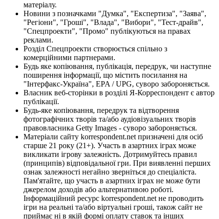
матеріалу.
Новини з позначками "Думка", "Експертиза", "Заява",
"Регіони", "Гроші", "Влада", "Вибори", "Тест-драйв",
"Спецпроекти", "Промо" публікуються на правах
реклами.
Розділ Спецпроекти створюється спільно з
комерційними партнерами.
Будь яке копіювання, публікація, передрук, чи наступне
поширення інформації, що містить посилання на
"Інтерфакс-Україна", EPA / UPG, суворо забороняється.
Власник веб-сторінки в розділі Я-Корреспондент є автор
публікації.
Будь-яке копіювання, передрук та відтворення
фотографічних творів та/або аудіовізуальних творів
правовласника Getty Images - суворо забороняється.
Матеріали сайту korrespondent.net призначені для осіб
старше 21 року (21+). Участь в азартних іграх може
викликати ігрову залежність. Дотримуйтесь правил
(принципів) відповідальної гри. При виявленні перших
ознак залежності негайно зверніться до спеціаліста.
Пам'ятайте, що участь в азартних іграх не може бути
джерелом доходів або альтернативою роботі.
Інформаційний ресурс korrespondent.net не проводить
ігри на реальні та/або віртуальні гроші, також сайт не
приймає ні в якій формі оплату ставок та інших