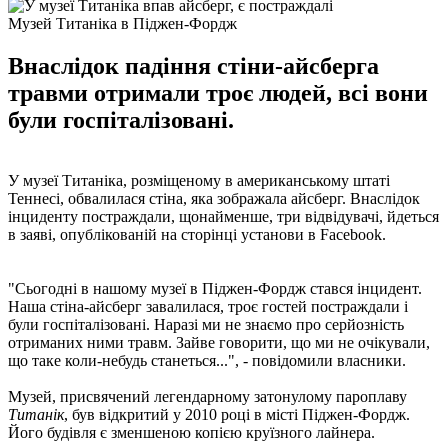
Музей Титаніка в Піджен-Фордж
Внаслідок падіння стіни-айсберга
травми отримали троє людей, всі вони
були госпіталізовані.
У музеї Титаніка, розміщеному в американському штаті
Теннесі, обвалилася стіна, яка зображала айсберг. Внаслідок
інциденту постраждали, щонайменше, три відвідувачі, йдеться
в заяві, опублікованій на сторінці установи в Facebook.
"Сьогодні в нашому музеї в Піджен-Фордж стався інцидент.
Наша стіна-айсберг завалилася, троє гостей постраждали і
були госпіталізовані. Наразі ми не знаємо про серйозність
отриманих ними травм. Зайве говорити, що ми не очікували,
що таке коли-небудь станеться...", - повідомили власники.
Музей, присвячений легендарному затонулому пароплаву
Титанік
, був відкритий у 2010 році в місті Піджен-Фордж.
Його будівля є зменшеною копією круїзного лайнера.