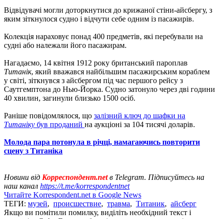
Відвідувачі могли доторкнутися до крижаної стіни-айсбергу, з
яким зіткнулося судно і відчути себе одним із пасажирів.
Колекція нараховує понад 400 предметів, які перебували на
судні або належали його пасажирам.
Нагадаємо, 14 квітня 1912 року британський пароплав
Титанік
, який вважався найбільшим пасажирським кораблем
у світі, зіткнувся з айсбергом під час першого рейсу з
Саутгемптона до Нью-Йорка. Судно затонуло через дві години
40 хвилин, загинули близько 1500 осіб.
Раніше повідомлялося, що
залізний ключ до шафки на
Титаніку
був проданий
на аукціоні за 104 тисячі доларів.
Молода пара потонула в річці, намагаючись повторити
сцену з Титаніка
Новини від
Корреспондент.net
в Telegram. Підписуйтесь на
наш канал
https://t.me/korrespondentnet
Читайте Korrespondent.net в Google News
ТЕГИ:
музей
,
происшествие
,
травма
,
Титаник
,
айсберг
Якщо ви помітили помилку, виділіть необхідний текст і