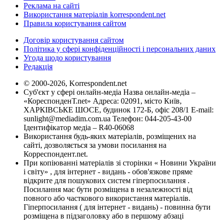
Реклама на сайті
Використання матеріалів korrespondent.net
Правила користування сайтом
Договір користування сайтом
Політика у сфері конфіденційності і персональних даних
Угода щодо користування
Редакція
© 2000-2026, Korrespondent.net
Суб'єкт у сфері онлайн-медіа Назва онлайн-медіа –
«КореспонденТ.net» Адреса: 02091, місто Київ,
ХАРКІВСЬКЕ ШОСЕ, будинок 172-Б, офіс 208/1 E-mail:
sunlight@mediadim.com.ua
Телефон: 044-205-43-00
Ідентифікатор медіа – R40-06068
Використання будь-яких матеріалів, розміщених на
сайті, дозволяється за умови посилання на
Корреспондент.net.
При копіюванні матеріалів зі сторінки « Новини України
і світу» , для інтернет - видань - обов'язкове пряме
відкрите для пошукових систем гіперпосилання .
Посилання має бути розміщена в незалежності від
повного або часткового використання матеріалів.
Гіперпосилання ( для інтернет - видань) - повинна бути
розміщена в підзаголовку або в першому абзаці