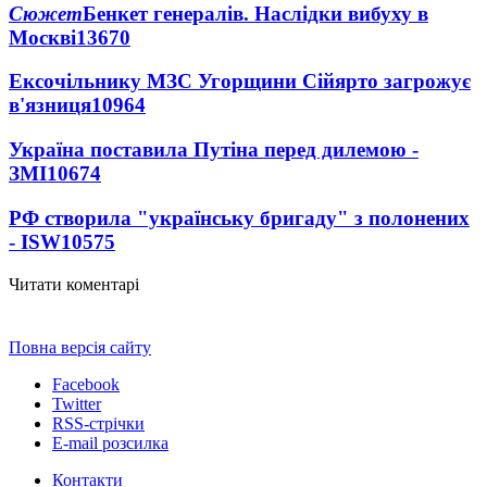
Сюжет
Бенкет генералів. Наслідки вибуху в
Москві
13670
Ексочільнику МЗС Угорщини Сійярто загрожує
в'язниця
10964
Україна поставила Путіна перед дилемою -
ЗМІ
10674
РФ створила "українську бригаду" з полонених
- ISW
10575
Читати коментарі
Повна версія сайту
Facebook
Twitter
RSS-стрічки
E-mail розсилка
Контакти