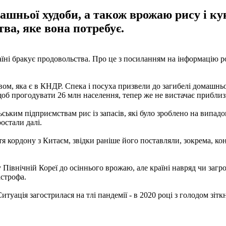
ашньої худоби, а також врожаю рису і кук
ва, яке вона потребує.
раїні бракує продовольства. Про це з посиланням на інформацію р
вом, яка є в КНДР. Спека і посуха призвели до загибелі домашньо
щоб прогодувати 26 млн населення, тепер же не вистачає приблиз
ьким підприємствам рис із запасів, які було зроблено на випадок
ростали далі.
 кордону з Китаєм, звідки раніше його поставляли, зокрема, ко
 Північній Кореї до осіннього врожаю, але країні навряд чи заг
астрофа.
Ситуація загострилася на тлі пандемії - в 2020 році з голодом зіт