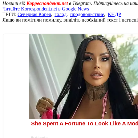
Новини від
Корреспондент.net
в Telegram. Підписуйтесь на на
Читайте Korrespondent.net в Google News
ТЕГИ:
Северная Корея
,
голод
,
продовольствие
,
КНДР
Якщо ви помітили помилку, виділіть необхідний текст і натисніт