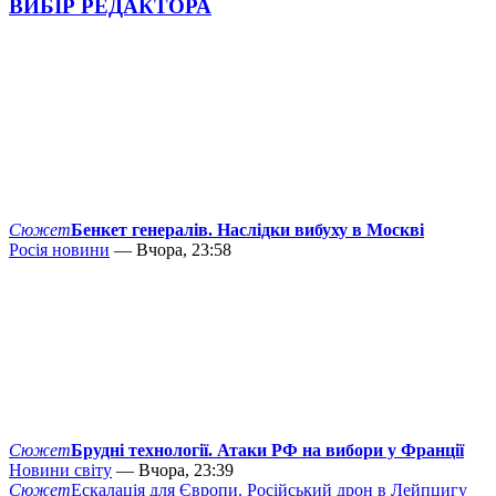
ВИБІР РЕДАКТОРА
Сюжет
Бенкет генералів. Наслідки вибуху в Москві
Росія новини
— Вчора, 23:58
Сюжет
Брудні технології. Атаки РФ на вибори у Франції
Новини світу
— Вчора, 23:39
Сюжет
Ескалація для Європи. Російський дрон в Лейпцигу