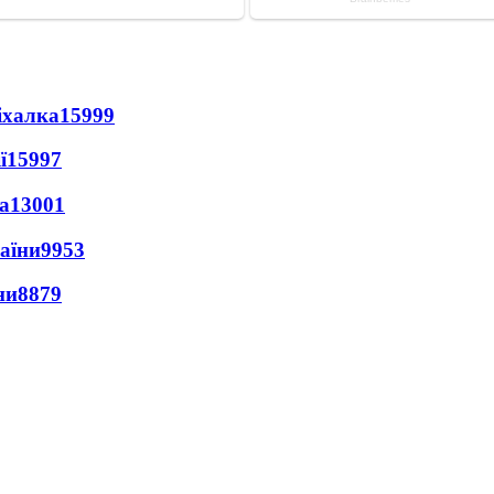
іхалка
15999
ї
15997
а
13001
раїни
9953
ни
8879