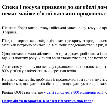
Спека і посуха призвели до загибелі дом
немає майже п'ятої частини продовольст
Північна Корея використовує військові запаси рису, тому що к
3 серпня.
Південнокорейська розвідка дізналася про кризу із продовольст
зазвичай потрібно близько 5,5 млн тонн продовольства на рік, 
Уряд поставляє малозабезпеченим громадянам, робітникам і сільс
вдвічі з початку року. У липні вони стабілізувалися, але потім з
Агентство уточнює, що нестачу продовольства посилює закриття
80% у зв'язку з обмеженнями через пандемію.
На думку експертів, проблеми із продовольством триватимуть у
побоюється, що буде потік біженців, якщо буде гуманітарна кат
Раніше ООН заявила, що
у світі голодують 800 мільйонів осіб
. 
Пандемія та неврожай. Кім Чен Ин заявив про голод