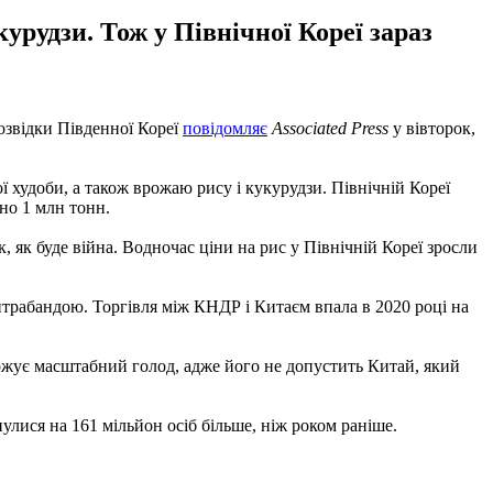
урудзи. Тож у Північної Кореї зараз
озвідки Південної Кореї
повідомляє
Associated Press
у вівторок,
ї худоби, а також врожаю рису і кукурудзи. Північній Кореї
но 1 млн тонн.
, як буде війна. Водночас ціни на рис у Північній Кореї зросли
нтрабандою. Торгівля між КНДР і Китаєм впала в 2020 році на
рожує масштабний голод, адже його не допустить Китай, який
кнулися на 161 мільйон осіб більше, ніж роком раніше.