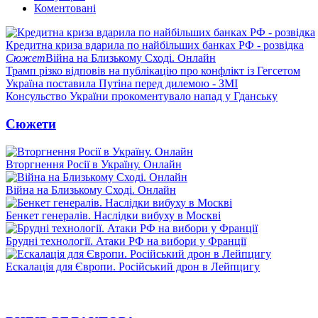
Коментовані
Кредитна криза вдарила по найбільших банках РФ - розвідка
Сюжет
Війна на Близькому Сході. Онлайн
Трамп різко відповів на публікацію про конфлікт із Гегсетом
Україна поставила Путіна перед дилемою - ЗМІ
Консульство України прокоментувало напад у Гданську
Сюжети
Вторгнення Росії в Україну. Онлайн
Війна на Близькому Сході. Онлайн
Бенкет генералів. Наслідки вибуху в Москві
Брудні технології. Атаки РФ на вибори у Франції
Ескалація для Європи. Російський дрон в Лейпцигу