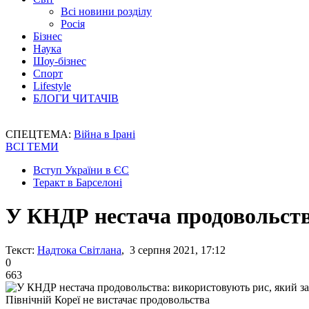
Всі новини розділу
Росія
Бізнес
Наука
Шоу-бізнес
Спорт
Lifestyle
БЛОГИ ЧИТАЧІВ
СПЕЦТЕМА:
Війна в Ірані
ВСІ ТЕМИ
Вступ України в ЄС
Теракт в Барселоні
У КНДР нестача продовольств
Текст:
Надтока Світлана
, 3 серпня 2021, 17:12
0
663
Північній Кореї не вистачає продовольства