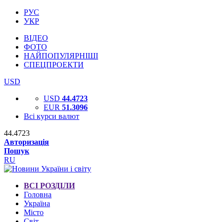
РУС
УКР
ВІДЕО
ФОТО
НАЙПОПУЛЯРНІШІ
СПЕЦПРОЕКТИ
USD
USD
44.4723
EUR
51.3096
Всі курси валют
44.4723
Авторизація
Пошук
RU
ВСІ РОЗДІЛИ
Головна
Україна
Місто
Світ