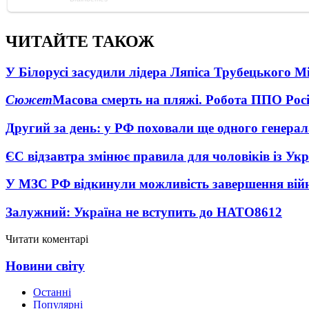
ЧИТАЙТЕ ТАКОЖ
У Білорусі засудили лідера Ляпіса Трубецького М
Сюжет
Масова смерть на пляжі. Робота ППО Росі
Другий за день: у РФ поховали ще одного генерал
ЄС відзавтра змінює правила для чоловіків із Ук
У МЗС РФ відкинули можливість завершення вій
Залужний: Україна не вступить до НАТО
8612
Читати коментарі
Новини світу
Останні
Популярні