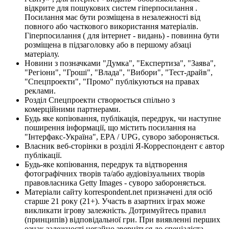
відкрите для пошукових систем гіперпосилання .
Посилання має бути розміщена в незалежності від
повного або часткового використання матеріалів.
Гіперпосилання ( для інтернет - видань) - повинна бути
розміщена в підзаголовку або в першому абзаці
матеріалу.
Новини з позначками "Думка", "Експертиза", "Заява",
"Регіони", "Гроші", "Влада", "Вибори", "Тест-драйв",
"Спецпроекти", "Промо" публікуються на правах
реклами.
Розділ Спецпроекти створюється спільно з
комерційними партнерами.
Будь яке копіювання, публікація, передрук, чи наступне
поширення інформації, що містить посилання на
"Інтерфакс-Україна", EPA / UPG, суворо забороняється.
Власник веб-сторінки в розділі Я-Корреспондент є автор
публікації.
Будь-яке копіювання, передрук та відтворення
фотографічних творів та/або аудіовізуальних творів
правовласника Getty Images - суворо забороняється.
Матеріали сайту korrespondent.net призначені для осіб
старше 21 року (21+). Участь в азартних іграх може
викликати ігрову залежність. Дотримуйтесь правил
(принципів) відповідальної гри. При виявленні перших
ознак залежності негайно зверніться до спеціаліста.