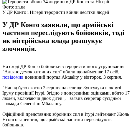
Фото: zn.ua
У ДР Конго і Нігерії терористи вбили десятки людей
У ДР Конго заявили, що армійські
частини переслідують бойовиків, тоді
як нігерійська влада розшукує
злочинців.
На сході ДР Конго бойовики з терористичного угруповання
"Альянс демократичних сил" вбили щонайменше 17 осіб,
повідомив
новинний портал Aktuality у вівторок, 3 серпня.
"Напад було скоєно 2 серпня на селище Зунгулука в окрузі
Іруму провінції Ітурі. Згідно з попередніми оцінками, вбито 17
людей, включаючи двох дітей", - заявив секретар сусідньої
громади Селестіно Мбалангу.
Офіційний представник збройних сил в Ітурі лейтенант Жюль
Нгонго запевнив, що армійські частини переслідують
бойовиків.