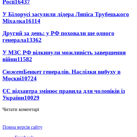
Росії
16437
У Білорусі засудили лідера Ляпіса Трубецького
Міхалка
16114
Другий за день: у РФ поховали ще одного
генерала
13362
У МЗС РФ відкинули можливість завершення
війни
11582
Сюжет
Бенкет генералів. Наслідки вибуху в
Москві
10724
ЄС відзавтра змінює правила для чоловіків із
України
10029
Читати коментарі
Повна версія сайту