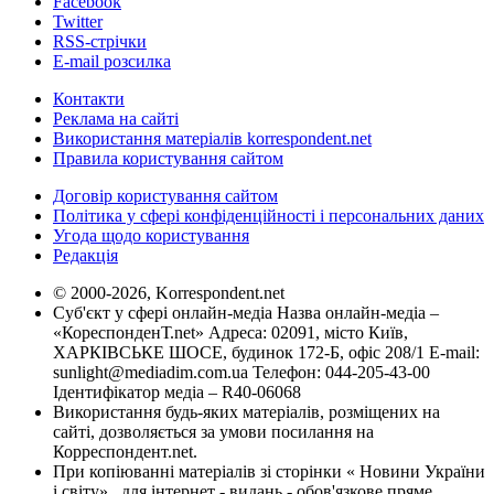
Facebook
Twitter
RSS-стрічки
E-mail розсилка
Контакти
Реклама на сайті
Використання матеріалів korrespondent.net
Правила користування сайтом
Договір користування сайтом
Політика у сфері конфіденційності і персональних даних
Угода щодо користування
Редакція
© 2000-2026, Korrespondent.net
Суб'єкт у сфері онлайн-медіа Назва онлайн-медіа –
«КореспонденТ.net» Адреса: 02091, місто Київ,
ХАРКІВСЬКЕ ШОСЕ, будинок 172-Б, офіс 208/1 E-mail:
sunlight@mediadim.com.ua
Телефон: 044-205-43-00
Ідентифікатор медіа – R40-06068
Використання будь-яких матеріалів, розміщених на
сайті, дозволяється за умови посилання на
Корреспондент.net.
При копіюванні матеріалів зі сторінки « Новини України
і світу» , для інтернет - видань - обов'язкове пряме