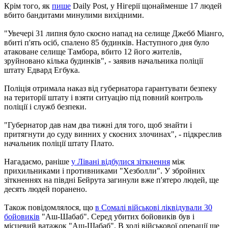
Крім того, як
пише
Daily Post, у Нігерії щонайменше 17 людей
вбито бандитами минулими вихідними.
"Увечері 31 липня було скоєно напад на селище Джебб Міанго,
вбиті п'ять осіб, спалено 85 будинків. Наступного дня було
атаковане селище Тамбора, вбито 12 його жителів,
зруйновано кілька будинків", - заявив начальника поліції
штату Едвард Егбука.
Поліція отримала наказ від губернатора гарантувати безпеку
на території штату і взяти ситуацію під повний контроль
поліції і служб безпеки.
"Губернатор дав нам два тижні для того, щоб знайти і
притягнути до суду винних у скоєних злочинах", - підкреслив
начальник поліції штату Плато.
Нагадаємо, раніше
у Лівані відбулися зіткнення
між
прихильниками і противниками "Хезболли". У збройних
зіткненнях на півдні Бейрута загинули вже п'ятеро людей, ще
десять людей поранено.
Також повідомлялося, що
в Сомалі військові ліквідували 30
бойовиків
"Аш-Шабаб". Серед убитих бойовиків був і
місцевий ватажок "Аш-Шабаб". В ході військової операції ще