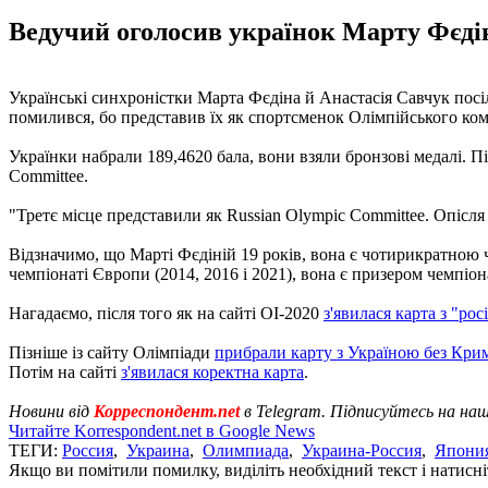
Ведучий оголосив українок Марту Фєдін
Українські синхроністки Марта Фєдіна й Анастасія Савчук посіл
помилився, бо представив їх як спортсменок Олімпійського ком
Українки набрали 189,4620 бала, вони взяли бронзові медалі. П
Committee.
"Третє місце представили як Russian Olympic Committee. Опісля 
Відзначимо, що Марті Фєдіній 19 років, вона є чотирикратною че
чемпіонаті Європи (2014, 2016 і 2021), вона є призером чемпіона
Нагадаємо, після того як на сайті ОІ-2020
з'явилася карта з "р
Пізніше із сайту Олімпіади
прибрали карту з Україною без Кри
Потім на сайті
з'явилася коректна карта
.
Новини від
Корреспондент.net
в Telegram. Підписуйтесь на на
Читайте Korrespondent.net в Google News
ТЕГИ:
Россия
,
Украина
,
Олимпиада
,
Украина-Россия
,
Япони
Якщо ви помітили помилку, виділіть необхідний текст і натисніт