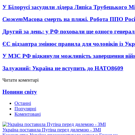
У Білорусі засудили лідера Ляпіса Трубецького М
Сюжет
Масова смерть на пляжі. Робота ППО Росі
Другий за день: у РФ поховали ще одного генерал
ЄС відзавтра змінює правила для чоловіків із Ук
У МЗС РФ відкинули можливість завершення вій
Залужний: Україна не вступить до НАТО
8609
Читати коментарі
Новини світу
Останні
Популярні
Коментовані
Україна поставила Путіна перед дилемою - ЗМІ