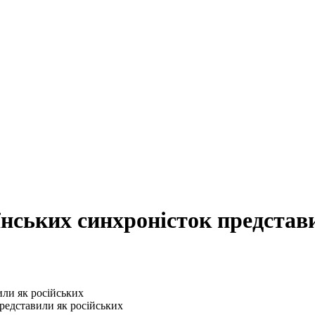
їнських синхроністок представ
редставили як російських