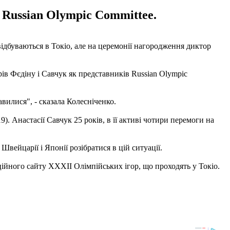
Russian Olympic Committee.
відбуваються в Токіо, але на церемонії нагородження диктор
ів Фєдіну і Савчук як представників Russian Olympic
авилися", - сказала Колесніченко.
. Анастасії Савчук 25 років, в її активі чотири перемоги на
вейцарії і Японії розібратися в цій ситуації.
іційного сайту XXXII Олімпійських ігор, що проходять у Токіо.