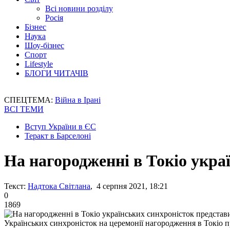
Всі новини розділу
Росія
Бізнес
Наука
Шоу-бізнес
Спорт
Lifestyle
БЛОГИ ЧИТАЧІВ
СПЕЦТЕМА:
Війна в Ірані
ВСІ ТЕМИ
Вступ України в ЄС
Теракт в Барселоні
На нагородженні в Токіо укра
Текст:
Надтока Світлана
, 4 серпня 2021, 18:21
0
1869
Українських синхроністок на церемонії нагородження в Токіо п