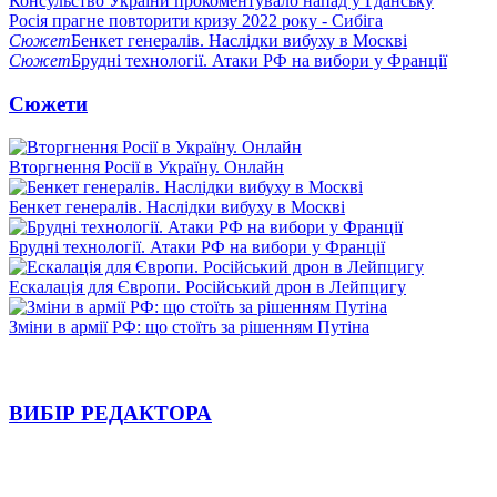
Консульство України прокоментувало напад у Гданську
Росія прагне повторити кризу 2022 року - Сибіга
Сюжет
Бенкет генералів. Наслідки вибуху в Москві
Сюжет
Брудні технології. Атаки РФ на вибори у Франції
Сюжети
Вторгнення Росії в Україну. Онлайн
Бенкет генералів. Наслідки вибуху в Москві
Брудні технології. Атаки РФ на вибори у Франції
Ескалація для Європи. Російський дрон в Лейпцигу
Зміни в армії РФ: що стоїть за рішенням Путіна
ВИБІР РЕДАКТОРА