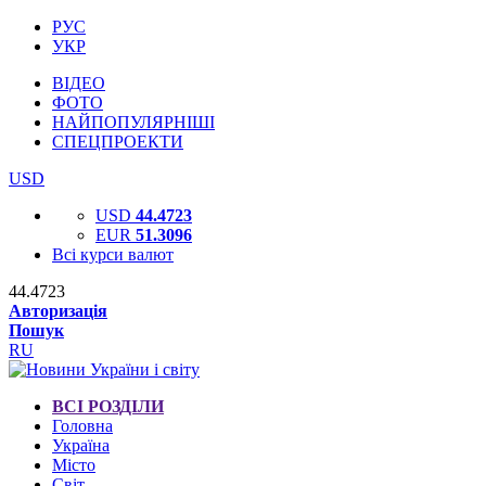
РУС
УКР
ВІДЕО
ФОТО
НАЙПОПУЛЯРНІШІ
СПЕЦПРОЕКТИ
USD
USD
44.4723
EUR
51.3096
Всі курси валют
44.4723
Авторизація
Пошук
RU
ВСІ РОЗДІЛИ
Головна
Україна
Місто
Світ