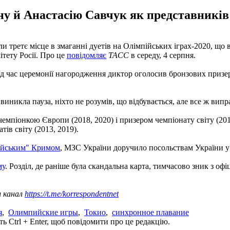
у й Анастасію Савчук як представників 
и третє місце в змаганні дуетів на Олімпійських іграх-2020, що 
ітету Росії. Про це
повідомляє
ТАСС
в середу, 4 серпня.
ід час церемонії нагородження диктор оголосив бронзових призер
виникла пауза, ніхто не розумів, що відбувається, але все ж випр
мпіонкою Європи (2018, 2020) і призером чемпіонату світу (2019)
тів світу (2013, 2019).
осійським" Кримом
, МЗС України доручило посольствам України у Ш
му
. Розділ, де раніше була скандальна карта, тимчасово зник з оф
ш канал
https://t.me/korrespondentnet
я
,
Олимпийские игры
,
Токио
,
синхронное плавание
ь Ctrl + Enter, щоб повідомити про це редакцію.