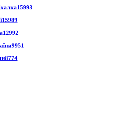
іхалка
15993
ї
15989
а
12992
раїни
9951
ни
8774