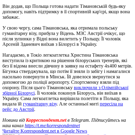
Він додав, що Польща готова надати Тімановській будь-яку
допомогу, навіть підтримку в її спортивній кар'єрі, якщо вона
забажає.
У свою чергу, сама Тімановська, яка отримала польську
гуманітарну візу, прибула у Відень. МЗС Австрії очікує, що
після зупинки у Відні вона вилетить у Польщу. Її чоловік
Арсеній Зданевич виїхав з Білорусі в Україну.
Нагадаємо, в Токіо легкоатлетка Христина Тімановська
виступила із критикою на рішення білоруських тренерів, які
без її відома внесли дівчину в заявку на естафету 4х400 метрів.
Бігунка стверджувала, що потім її зняли із забігу і намагалися
насильно повернути в Мінськ. Їй довелося звернутися за
допомогою до поліції аеропорту. Спортсменку взяли під
охорону. Після цього Тімановську
виключили з Олімпійської
збірної Білорусі
. Її чоловік покинув Білорусь, він виїхав в
Україну. Сама легкоатлетка вирішила полетіти в Польщу, яка
видала їй
гуманітарну візу
. Але останньої миті
пересіла на
рейс до Австрії
.
Новини від
Корреспондент.net
в Telegram. Підписуйтесь на
наш канал
https://t.me/korrespondentnet
Читайте Korrespondent.net в Google News