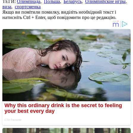
ТЕГИ:
Олимпиада
,
Польша
,
Беларусь
,
Олимпийские игры
,
виза
,
спортсменка
Якщо ви помітили помилку, виділіть необхідний текст і
натисніть Ctrl + Enter, щоб повідомити про це редакцію.