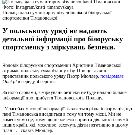
Фото: Instagram/kristi_timanovskaya
Польща дала гуманітарну візу чоловікові білоруської
спортсменки Тімановської
У польському уряді не надають
детальної інформації про білоруську
спортсменку з міркувань безпеки.
Чоловік білоруської спортсменки Христини Тімановської
отримав польську гуманітарну візу. Про це заявив
представник польського уряду Пьотр Мюллер,
повідомляє
Onet.pl
в середу, 4 серпня.
За його словами, з міркувань безпеки не буде надано більше
інформації про прибуття Тімановської в Польщу.
"У засобах масової інформації з'являється різна інформація, що
пані Тімановська висадиться в тому чи тому місці. Ми не
коментуємо це, тому що не хочемо сприяти діяльності служб
інших країн, які, можливо, захочуть діяти негативно в цьому
плані", - сказав Мюллер.