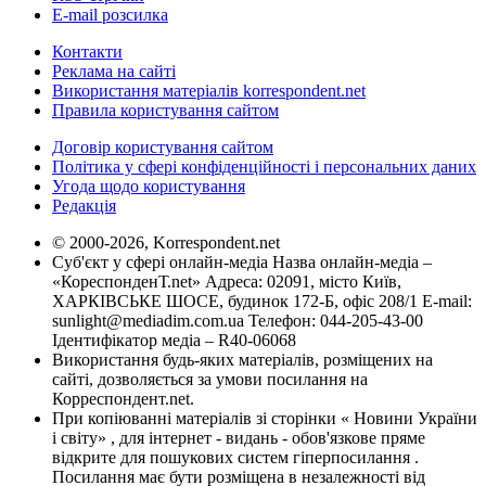
E-mail розсилка
Контакти
Реклама на сайті
Використання матеріалів korrespondent.net
Правила користування сайтом
Договір користування сайтом
Політика у сфері конфіденційності і персональних даних
Угода щодо користування
Редакція
© 2000-2026, Korrespondent.net
Суб'єкт у сфері онлайн-медіа Назва онлайн-медіа –
«КореспонденТ.net» Адреса: 02091, місто Київ,
ХАРКІВСЬКЕ ШОСЕ, будинок 172-Б, офіс 208/1 E-mail:
sunlight@mediadim.com.ua
Телефон: 044-205-43-00
Ідентифікатор медіа – R40-06068
Використання будь-яких матеріалів, розміщених на
сайті, дозволяється за умови посилання на
Корреспондент.net.
При копіюванні матеріалів зі сторінки « Новини України
і світу» , для інтернет - видань - обов'язкове пряме
відкрите для пошукових систем гіперпосилання .
Посилання має бути розміщена в незалежності від