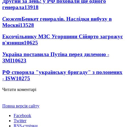
Другий за день: у РФ поховали ще одного
генерала
13918
Сюжет
Бенкет генералів. Наслідки вибуху в
Москві
13528
Ексочільнику МЗС Угорщини Сійярто загрожує
в'язниця
10625
Україна поставила Путіна перед дилемою -
ЗМІ
10623
РФ створила "українську бригаду" з полонених
- ISW
10275
Читати коментарі
Повна версія сайту
Facebook
Twitter
RSS-стрічки