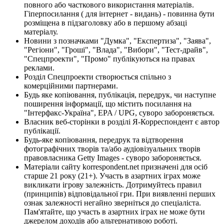
повного або часткового використання матеріалів.
Гіперпосилання ( для інтернет - видань) - повинна бути
розміщена в підзаголовку або в першому абзаці
матеріалу.
Новини з позначками "Думка", "Експертиза", "Заява",
"Регіони", "Гроші", "Влада", "Вибори", "Тест-драйв",
"Спецпроекти", "Промо" публікуються на правах
реклами.
Розділ Спецпроекти створюється спільно з
комерційними партнерами.
Будь яке копіювання, публікація, передрук, чи наступне
поширення інформації, що містить посилання на
"Інтерфакс-Україна", EPA / UPG, суворо забороняється.
Власник веб-сторінки в розділі Я-Корреспондент є автор
публікації.
Будь-яке копіювання, передрук та відтворення
фотографічних творів та/або аудіовізуальних творів
правовласника Getty Images - суворо забороняється.
Матеріали сайту korrespondent.net призначені для осіб
старше 21 року (21+). Участь в азартних іграх може
викликати ігрову залежність. Дотримуйтесь правил
(принципів) відповідальної гри. При виявленні перших
ознак залежності негайно зверніться до спеціаліста.
Пам'ятайте, що участь в азартних іграх не може бути
джерелом доходів або альтернативою роботі.