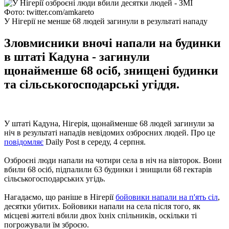
Фото: twitter.com/amkareto
У Нігерії не менше 68 людей загинули в результаті нападу
Зловмисники вночі напали на будинки
в штаті Кадуна - загинули
щонайменше 68 осіб, знищені будинки
та сільськогосподарські угіддя.
У штаті Кадуна, Нігерія, щонайменше 68 людей загинули за
ніч в результаті нападів невідомих озброєних людей. Про це
повідомляє
Daily Post в середу, 4 серпня.
Озброєні люди напали на чотири села в ніч на вівторок. Вони
вбили 68 осіб, підпалили 63 будинки і знищили 68 гектарів
сільськогосподарських угідь.
Нагадаємо, що раніше в Нігерії
бойовики напали на п'ять сіл
,
десятки убитих. Бойовики напали на села після того, як
місцеві жителі вбили двох їхніх спільників, оскільки ті
погрожували їм зброєю.