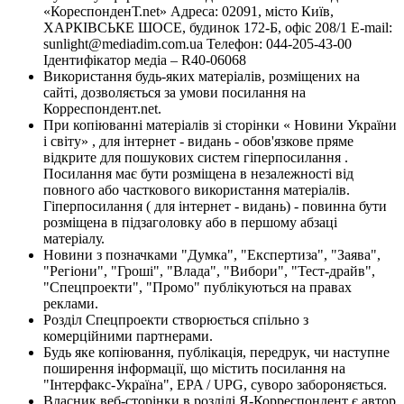
«КореспонденТ.net» Адреса: 02091, місто Київ,
ХАРКІВСЬКЕ ШОСЕ, будинок 172-Б, офіс 208/1 E-mail:
sunlight@mediadim.com.ua
Телефон: 044-205-43-00
Ідентифікатор медіа – R40-06068
Використання будь-яких матеріалів, розміщених на
сайті, дозволяється за умови посилання на
Корреспондент.net.
При копіюванні матеріалів зі сторінки « Новини України
і світу» , для інтернет - видань - обов'язкове пряме
відкрите для пошукових систем гіперпосилання .
Посилання має бути розміщена в незалежності від
повного або часткового використання матеріалів.
Гіперпосилання ( для інтернет - видань) - повинна бути
розміщена в підзаголовку або в першому абзаці
матеріалу.
Новини з позначками "Думка", "Експертиза", "Заява",
"Регіони", "Гроші", "Влада", "Вибори", "Тест-драйв",
"Спецпроекти", "Промо" публікуються на правах
реклами.
Розділ Спецпроекти створюється спільно з
комерційними партнерами.
Будь яке копіювання, публікація, передрук, чи наступне
поширення інформації, що містить посилання на
"Інтерфакс-Україна", EPA / UPG, суворо забороняється.
Власник веб-сторінки в розділі Я-Корреспондент є автор