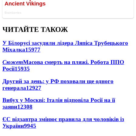
ЧИТАЙТЕ ТАКОЖ
У Білорусі засудили лідера Ляпіса Трубецького
Міхалка
15977
Сюжет
Масова смерть на пляжі. Робота ППО
Росії
15935
Другий за день: у РФ поховали ще одного
генерала
12927
Вибух у Москві: Італія відповіла Росії на її
заяви
12308
ЄС відзавтра змінює правила для чоловіків із
України
9945