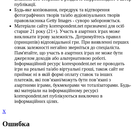
публікації.
Будь-яке копіювання, передрук та відтворення
фотографічних творів та/або аудіовізуальних творів
правовласника Getty Images - суворо забороняється.
Матеріали сайту korrespondent.net призначені для осіб
старше 21 року (21+). Участь в азартних іграх може
викликати ігрову залежність. Дотримуйтесь правил
(принципів) відповідальної гри. При виявленні перших
ознак залежності негайно зверніться до спеціаліста.
Пам'ятайте, що участь в азартних іграх не може бути
джерелом доходів або альтернативою роботі.
Інформаційний ресурс korrespondent.net не проводить
ігри на реальні та/або віртуальні гроші, також сайт не
приймає ні в якій формі оплату ставок та інших
платежів, які пов’язані/можуть бути пов’язані з
азартними іграми, букмекерами чи тоталізаторами. Будь-
які матеріали на інформаційному ресурсі
korrespondent.net публікуються виключно в
інформаційних цілях.
X
Ошибка