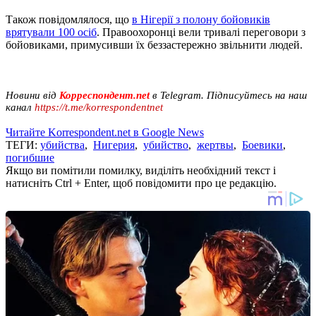
Також повідомлялося, що
в Нігерії з полону бойовиків
врятували 100 осіб
. Правоохоронці вели тривалі переговори з
бойовиками, примусивши їх беззастережно звільнити людей.
Новини від
Корреспондент.net
в Telegram. Підписуйтесь на наш
канал
https://t.me/korrespondentnet
Читайте Korrespondent.net в Google News
ТЕГИ:
убийства
,
Нигерия
,
убийство
,
жертвы
,
Боевики
,
погибшие
Якщо ви помітили помилку, виділіть необхідний текст і
натисніть Ctrl + Enter, щоб повідомити про це редакцію.