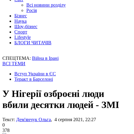
Всі новини розділу
Росія
Бізнес
Наука
Шоу-бізнес
Спорт
Lifestyle
БЛОГИ ЧИТАЧІВ
СПЕЦТЕМА:
Війна в Ірані
ВСІ ТЕМИ
Вступ України в ЄС
Теракт в Барселоні
У Нігерії озброєні люди
вбили десятки людей - ЗМІ
Текст:
Дем'янчук Ольга
, 4 серпня 2021, 22:27
0
378