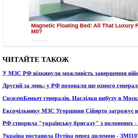
ЧИТАЙТЕ ТАКОЖ
У МЗС РФ відкинули можливість завершення вій
Другий за день: у РФ поховали ще одного генерал
Сюжет
Бенкет генералів. Наслідки вибуху в Моск
Ексочільнику МЗС Угорщини Сійярто загрожує в
РФ створила "українську бригаду" з полонених -
Україна поставила Путіна перед дилемою - ЗМІ
10