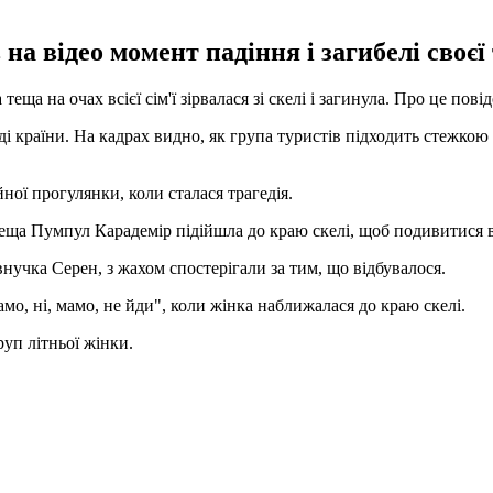
 відео момент падіння і загибелі своєї тещ
еща на очах всієї сім'ї зірвалася зі скелі і загинула. Про це пов
і країни. На кадрах видно, як група туристів підходить стежкою
ної прогулянки, коли сталася трагедія.
ща Пумпул Карадемір підійшла до краю скелі, щоб подивитися вни
 внучка Серен, з жахом спостерігали за тим, що відбувалося.
мо, ні, мамо, не йди", коли жінка наближалася до краю скелі.
руп літньої жінки.