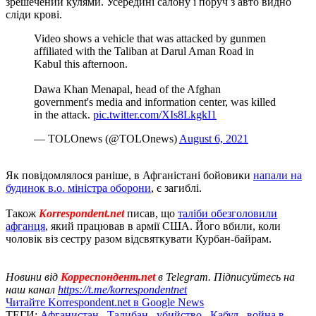
зрешечений кулями. Усередині салону і поруч з авто видно
сліди крові.
Video shows a vehicle that was attacked by gunmen
affiliated with the Taliban at Darul Aman Road in
Kabul this afternoon.
Dawa Khan Menapal, head of the Afghan
government's media and information center, was killed
in the attack.
pic.twitter.com/XIs8LkgkI1
— TOLOnews (@TOLOnews)
August 6, 2021
Як повідомлялося раніше, в Афганістані бойовики
напали на
будинок в.о. міністра оборони
, є загиблі.
Також
Korrespondent.net
писав, що
таліби обезголовили
афганця
, який працював в армії США. Його вбили, коли
чоловік віз сестру разом відсвяткувати Курбан-байрам.
Новини від
Корреспондент.net
в Telegram. Підписуйтесь на
наш канал
https://t.me/korrespondentnet
Читайте Korrespondent.net в Google News
ТЕГИ:
Афганистан
,
Талибан
,
убийство
,
Кабул
,
война в