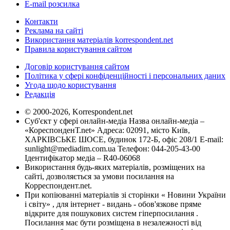
E-mail розсилка
Контакти
Реклама на сайті
Використання матеріалів korrespondent.net
Правила користування сайтом
Договір користування сайтом
Політика у сфері конфіденційності і персональних даних
Угода щодо користування
Редакція
© 2000-2026, Korrespondent.net
Суб'єкт у сфері онлайн-медіа Назва онлайн-медіа –
«КореспонденТ.net» Адреса: 02091, місто Київ,
ХАРКІВСЬКЕ ШОСЕ, будинок 172-Б, офіс 208/1 E-mail:
sunlight@mediadim.com.ua
Телефон: 044-205-43-00
Ідентифікатор медіа – R40-06068
Використання будь-яких матеріалів, розміщених на
сайті, дозволяється за умови посилання на
Корреспондент.net.
При копіюванні матеріалів зі сторінки « Новини України
і світу» , для інтернет - видань - обов'язкове пряме
відкрите для пошукових систем гіперпосилання .
Посилання має бути розміщена в незалежності від