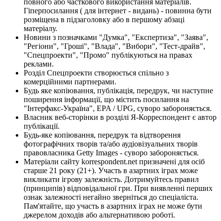
повного або часткового використання матеріалів.
Гіперпосилання ( для інтернет - видань) - повинна бути
розміщена в підзаголовку або в першому абзаці
матеріалу.
Новини з позначками "Думка", "Експертиза", "Заява",
"Регіони", "Гроші", "Влада", "Вибори", "Тест-драйв",
"Спецпроекти", "Промо" публікуються на правах
реклами.
Розділ Спецпроекти створюється спільно з
комерційними партнерами.
Будь яке копіювання, публікація, передрук, чи наступне
поширення інформації, що містить посилання на
"Інтерфакс-Україна", EPA / UPG, суворо забороняється.
Власник веб-сторінки в розділі Я-Корреспондент є автор
публікації.
Будь-яке копіювання, передрук та відтворення
фотографічних творів та/або аудіовізуальних творів
правовласника Getty Images - суворо забороняється.
Матеріали сайту korrespondent.net призначені для осіб
старше 21 року (21+). Участь в азартних іграх може
викликати ігрову залежність. Дотримуйтесь правил
(принципів) відповідальної гри. При виявленні перших
ознак залежності негайно зверніться до спеціаліста.
Пам'ятайте, що участь в азартних іграх не може бути
джерелом доходів або альтернативою роботі.