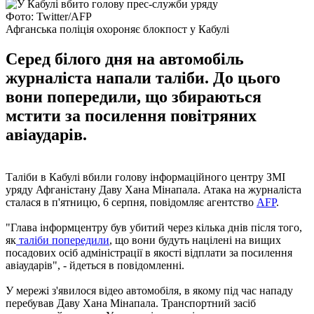
Фото: Twitter/AFP
Афганська поліція охороняє блокпост у Кабулі
Серед білого дня на автомобіль
журналіста напали таліби. До цього
вони попередили, що збираються
мстити за посилення повітряних
авіаударів.
Таліби в Кабулі вбили голову інформаційного центру ЗМІ
уряду Афганістану Даву Хана Мінапала. Атака на журналіста
сталася в п'ятницю, 6 серпня, повідомляє агентство
AFP
.
"Глава інформцентру був убитий через кілька днів після того,
як
таліби попередили
, що вони будуть націлені на вищих
посадових осіб адміністрації в якості відплати за посилення
авіаударів", - йдеться в повідомленні.
У мережі з'явилося відео автомобіля, в якому під час нападу
перебував Даву Хана Мінапала. Транспортний засіб