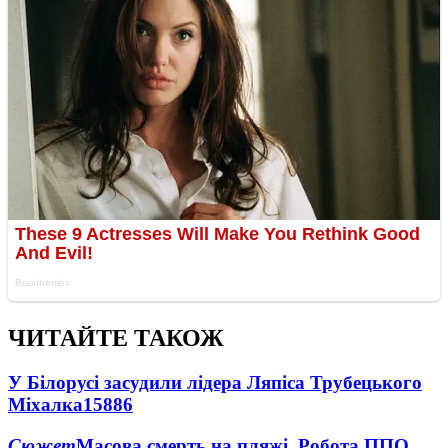
ЧИТАЙТЕ ТАКОЖ
У Білорусі засудили лідера Ляпіса Трубецького
Міхалка
15886
Сюжет
Масова смерть на пляжі. Робота ППО