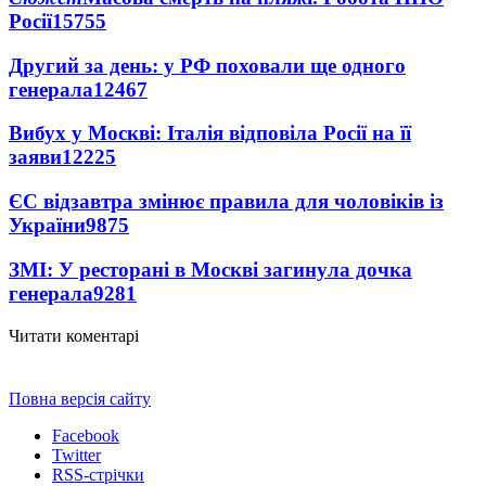
Росії
15755
Другий за день: у РФ поховали ще одного
генерала
12467
Вибух у Москві: Італія відповіла Росії на її
заяви
12225
ЄС відзавтра змінює правила для чоловіків із
України
9875
ЗМІ: У ресторані в Москві загинула дочка
генерала
9281
Читати коментарі
Повна версія сайту
Facebook
Twitter
RSS-стрічки