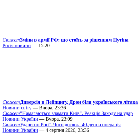
Сюжет
Зміни в армії РФ: що стоїть за рішенням Путіна
Росія новини
— 15:20
Сюжет
Диверсія в Лейпцигу. Дрон біля українського літака
Новини світу
— Вчора, 23:36
Сюжет
"Намагаються зламати Київ". Реакція Заходу на удар
Новини України
— Вчора, 23:09
Сюжет
Удари по Росії. Чого досягла 40-денна операція
Новини України
— 4 серпня 2026, 23:36