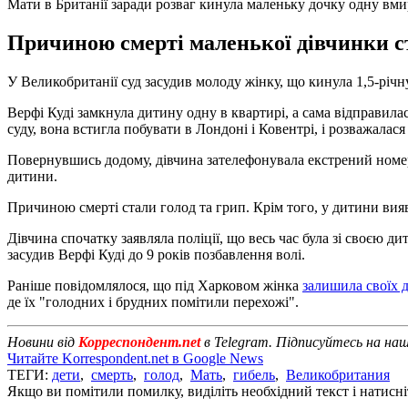
Мати в Британії заради розваг кинула маленьку дочку одну вми
Причиною смерті маленької дівчинки ст
У Великобританії суд засудив молоду жінку, що кинула 1,5-річн
Верфі Куді замкнула дитину одну в квартирі, а сама відправила
суду, вона встигла побувати в Лондоні і Ковентрі, і розважалася
Повернувшись додому, дівчина зателефонувала екстрений номер і
дитини.
Причиною смерті стали голод та грип. Крім того, у дитини вия
Дівчина спочатку заявляла поліції, що весь час була зі своєю д
засудив Верфі Куді до 9 років позбавлення волі.
Раніше повідомлялося, що під Харковом жінка
залишила своїх 
де їх "голодних і брудних помітили перехожі".
Новини від
Корреспондент.net
в Telegram. Підписуйтесь на на
Читайте Korrespondent.net в Google News
ТЕГИ:
дети
,
смерть
,
голод
,
Мать
,
гибель
,
Великобритания
Якщо ви помітили помилку, виділіть необхідний текст і натисніт