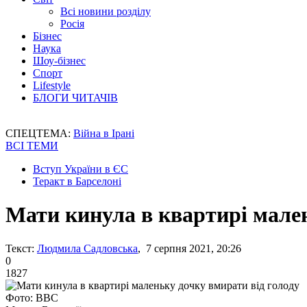
Всі новини розділу
Росія
Бізнес
Наука
Шоу-бізнес
Спорт
Lifestyle
БЛОГИ ЧИТАЧІВ
СПЕЦТЕМА:
Війна в Ірані
ВСІ ТЕМИ
Вступ України в ЄС
Теракт в Барселоні
Мати кинула в квартирі мален
Текст:
Людмила Садловська
, 7 серпня 2021, 20:26
0
1827
Фото: BBC