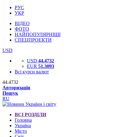
РУС
УКР
ВІДЕО
ФОТО
НАЙПОПУЛЯРНІШІ
СПЕЦПРОЕКТИ
USD
USD
44.4732
EUR
51.3093
Всі курси валют
44.4732
Авторизація
Пошук
RU
ВСІ РОЗДІЛИ
Головна
Україна
Місто
Світ