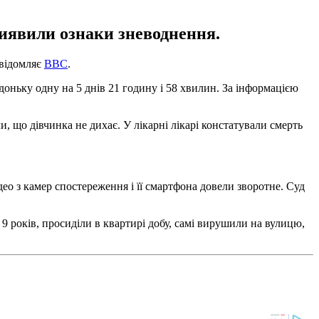
виявили ознаки зневоднення.
овідомляє
BBC
.
доньку одну на 5 днів 21 годину і 58 хвилин. За інформацією
, що дівчинка не дихає. У лікарні лікарі констатували смерть
део з камер спостереження і її смартфона довели зворотне. Суд
 9 років, просиділи в квартирі добу, самі вирушили на вулицю,