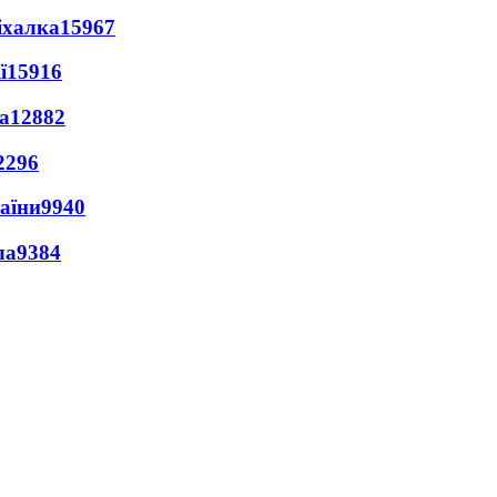
іхалка
15967
ї
15916
а
12882
2296
раїни
9940
ла
9384