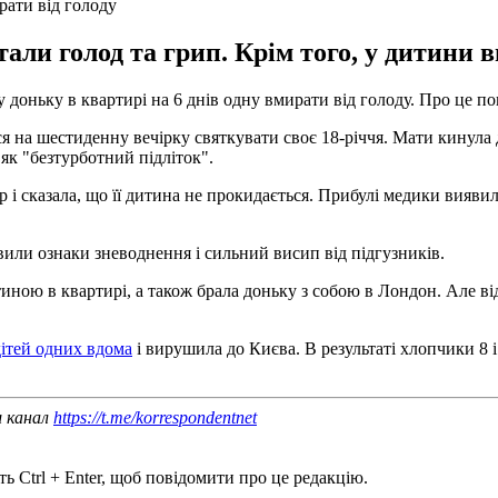
рати від голоду
али голод та грип. Крім того, у дитини 
у доньку в квартирі на 6 днів одну вмирати від голоду. Про це п
ся на шестиденну вечірку святкувати своє 18-річчя. Мати кинула 
 як "безтурботний підліток".
 сказала, що її дитина не прокидається. Прибулі медики виявили
вили ознаки зневоднення і сильний висип від підгузників.
итиною в квартирі, а також брала доньку з собою в Лондон. Але ві
дітей одних вдома
і вирушила до Києва. В результаті хлопчики 8 і
ш канал
https://t.me/korrespondentnet
ь Ctrl + Enter, щоб повідомити про це редакцію.