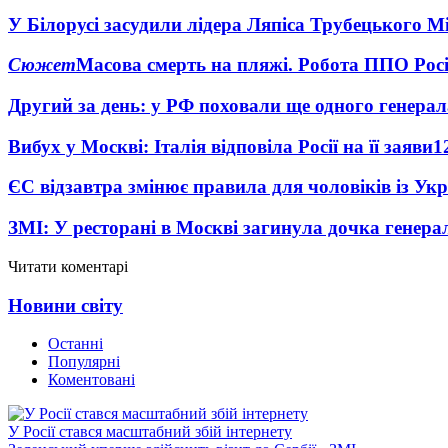
У Білорусі засудили лідера Ляпіса Трубецького М
Сюжет
Масова смерть на пляжі. Робота ППО Росі
Другий за день: у РФ поховали ще одного генерал
Вибух у Москві: Італія відповіла Росії на її заяви
1
ЄС відзавтра змінює правила для чоловіків із Ук
ЗМІ: У ресторані в Москві загинула дочка генера
Читати коментарі
Новини світу
Останні
Популярні
Коментовані
У Росії стався масштабний збій інтернету