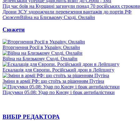
Зеленський уперше здійснить візит до Сербії - ЗМІ
Під час боїв на Курщині загинули понад 70 російських строкови
Дрони ЗСУ здорожчили перевезення вантажів до портів РФ
Сюжет
Війна на Близькому Сході. Онлайн
Сюжети
Вторгнення Росії в Україну. Онлайн
Війна на Близькому Сході. Онлайн
Ескалація для Європи. Російський дрон в Лейпцигу
Зміни в армії РФ: що стоїть за рішенням Путіна
Підсумки 05.08: Удар по Києву і брак антибалістики
ВИБІР РЕДАКТОРА