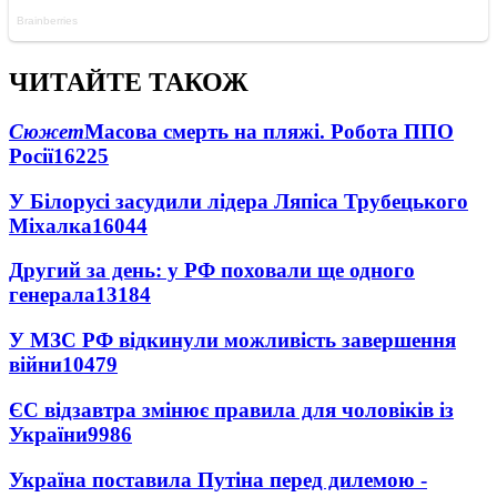
ЧИТАЙТЕ ТАКОЖ
Сюжет
Масова смерть на пляжі. Робота ППО
Росії
16225
У Білорусі засудили лідера Ляпіса Трубецького
Міхалка
16044
Другий за день: у РФ поховали ще одного
генерала
13184
У МЗС РФ відкинули можливість завершення
війни
10479
ЄС відзавтра змінює правила для чоловіків із
України
9986
Україна поставила Путіна перед дилемою -