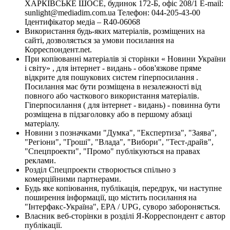
ХАРКІВСЬКЕ ШОСЕ, будинок 172-Б, офіс 208/1 E-mail:
sunlight@mediadim.com.ua
Телефон: 044-205-43-00
Ідентифікатор медіа – R40-06068
Використання будь-яких матеріалів, розміщених на
сайті, дозволяється за умови посилання на
Корреспондент.net.
При копіюванні матеріалів зі сторінки « Новини України
і світу» , для інтернет - видань - обов'язкове пряме
відкрите для пошукових систем гіперпосилання .
Посилання має бути розміщена в незалежності від
повного або часткового використання матеріалів.
Гіперпосилання ( для інтернет - видань) - повинна бути
розміщена в підзаголовку або в першому абзаці
матеріалу.
Новини з позначками "Думка", "Експертиза", "Заява",
"Регіони", "Гроші", "Влада", "Вибори", "Тест-драйв",
"Спецпроекти", "Промо" публікуються на правах
реклами.
Розділ Спецпроекти створюється спільно з
комерційними партнерами.
Будь яке копіювання, публікація, передрук, чи наступне
поширення інформації, що містить посилання на
"Інтерфакс-Україна", EPA / UPG, суворо забороняється.
Власник веб-сторінки в розділі Я-Корреспондент є автор
публікації.