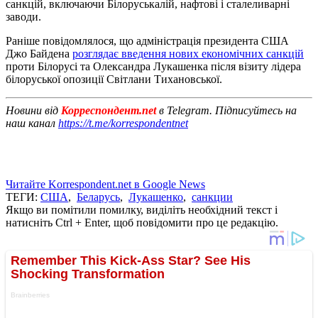
санкцій, включаючи Білоруськалій, нафтові і сталеливарні
заводи.
Раніше повідомлялося, що адміністрація президента США
Джо Байдена
розглядає введення нових економічних санкцій
проти Білорусі та Олександра Лукашенка після візиту лідера
білоруської опозиції Світлани Тихановської.
Новини від
Корреспондент.net
в Telegram. Підписуйтесь на
наш канал
https://t.me/korrespondentnet
Читайте Korrespondent.net в Google News
ТЕГИ:
США
,
Беларусь
,
Лукашенко
,
санкции
Якщо ви помітили помилку, виділіть необхідний текст і
натисніть Ctrl + Enter, щоб повідомити про це редакцію.