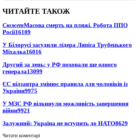
ЧИТАЙТЕ ТАКОЖ
Сюжет
Масова смерть на пляжі. Робота ППО
Росії
16109
У Білорусі засудили лідера Ляпіса Трубецького
Міхалка
16016
Другий за день: у РФ поховали ще одного
генерала
13099
ЄС відзавтра змінює правила для чоловіків із
України
9975
У МЗС РФ відкинули можливість завершення
війни
9921
Залужний: Україна не вступить до НАТО
8629
Читати коментарі