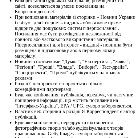
Використання будь-яких матеріалів, розміщених на
сайті, дозволяється за умови посилання на
Корреспондент.net.
При копіюванні матеріалів зі сторінки « Новини України
і світу» , для інтернет - видань - обов'язкове пряме
відкрите для пошукових систем гіперпосилання .
Посилання має бути розміщена в незалежності від
повного або часткового використання матеріалів.
Гіперпосилання ( для інтернет - видань) - повинна бути
розміщена в підзаголовку або в першому абзаці
матеріалу.
Новини з позначками "Думка", "Експертиза", "Заява",
"Регіони", "Гроші", "Влада", "Вибори", "Тест-драйв",
"Спецпроекти", "Промо" публікуються на правах
реклами.
Розділ Спецпроекти створюється спільно з
комерційними партнерами.
Будь яке копіювання, публікація, передрук, чи наступне
поширення інформації, що містить посилання на
"Інтерфакс-Україна", EPA / UPG, суворо забороняється.
Власник веб-сторінки в розділі Я-Корреспондент є автор
публікації.
Будь-яке копіювання, передрук та відтворення
фотографічних творів та/або аудіовізуальних творів
правовласника Getty Images - суворо забороняється.