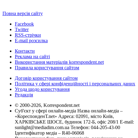
Повна версія сайту
Facebook
Twitter
RSS-стрічки
E-mail розсилка
Контакти
Реклама на сайті
Використання матеріалів korrespondent.net
Правила користування сайтом
Договір користування сайтом
Політика у сфері конфіденційності і персональних даних
Угода щодо користування
Редакція
© 2000-2026, Korrespondent.net
Суб'єкт у сфері онлайн-медіа Назва онлайн-медіа –
«КореспонденТ.net» Адреса: 02091, місто Київ,
ХАРКІВСЬКЕ ШОСЕ, будинок 172-Б, офіс 208/1 E-mail:
sunlight@mediadim.com.ua
Телефон: 044-205-43-00
Ідентифікатор медіа – R40-06068