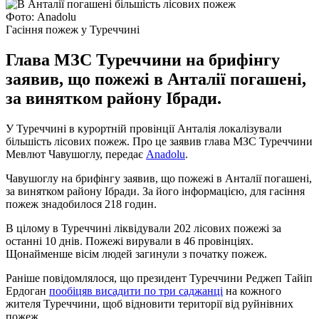
Фото: Anadolu
Гасіння пожеж у Туреччині
Глава МЗС Туреччини на брифінгу
заявив, що пожежі в Анталії погашені,
за винятком району Ібради.
У Туреччині в курортній провінції Анталія локалізували
більшість лісових пожеж. Про це заявив глава МЗС Туреччини
Мевлют Чавушоглу, передає
Anadolu
.
Чавушоглу на брифінгу заявив, що пожежі в Анталії погашені,
за винятком району Ібради. За його інформацією, для гасіння
пожеж знадобилося 218 годин.
В цілому в Туреччині ліквідували 202 лісових пожежі за
останні 10 днів. Пожежі вирували в 46 провінціях.
Щонайменше вісім людей загинули з початку пожеж.
Раніше повідомлялося, що президент Туреччини Реджеп Тайіп
Ердоган
пообіцяв висадити по три саджанці
на кожного
жителя Туреччини, щоб відновити території від руйнівних
пожеж.