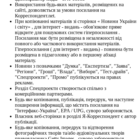
Використання будь-яких матеріалів, розміщених на
сайті, дозволяється за умови посилання на
Корреспондент.net.
При копіюванні матеріалів зі сторінки « Новини України
і світу» , для інтернет - видань - обов'язкове пряме
відкрите для пошукових систем гіперпосилання .
Посилання має бути розміщена в незалежності від
повного або часткового використання матеріалів.
Гіперпосилання ( для інтернет - видань) - повинна бути
розміщена в підзаголовку або в першому абзаці
матеріалу.
Новини з позначками "Думка", "Експертиза", "Заява",
"Регіони", "Гроші", "Влада", "Вибори", "Тест-драйв",
"Спецпроекти", "Промо" публікуються на правах
реклами.
Розділ Спецпроекти створюється спільно з
комерційними партнерами.
Будь яке копіювання, публікація, передрук, чи наступне
поширення інформації, що містить посилання на
"Інтерфакс-Україна", EPA / UPG, суворо забороняється.
Власник веб-сторінки в розділі Я-Корреспондент є автор
публікації.
Будь-яке копіювання, передрук та відтворення
фотографічних творів та/або аудіовізуальних творів
правовласника Getty Images - суворо забороняється.