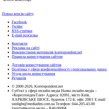
Повна версія сайту
Facebook
Twitter
RSS-стрічки
E-mail розсилка
Контакти
Реклама на сайті
Використання матеріалів korrespondent.net
Правила користування сайтом
Договір користування сайтом
Політика у сфері конфіденційності і персональних даних
Угода щодо користування
Редакція
© 2000-2026, Korrespondent.net
Суб'єкт у сфері онлайн-медіа Назва онлайн-медіа –
«КореспонденТ.net» Адреса: 02091, місто Київ,
ХАРКІВСЬКЕ ШОСЕ, будинок 172-Б, офіс 208/1 E-mail:
sunlight@mediadim.com.ua
Телефон: 044-205-43-00
Ідентифікатор медіа – R40-06068