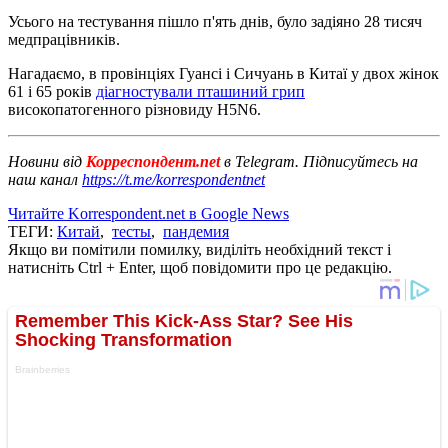
Усього на тестування пішло п'ять днів, було задіяно 28 тисяч
медпрацівників.
Нагадаємо, в провінціях Гуансі і Сичуань в Китаї у двох жінок
61 і 65 років
діагностували пташиний грип
високопатогенного різновиду H5N6.
Новини від
Корреспондент.net
в Telegram. Підписуйтесь на
наш канал
https://t.me/korrespondentnet
Читайте Korrespondent.net в Google News
ТЕГИ:
Китай
,
тесты
,
пандемия
Якщо ви помітили помилку, виділіть необхідний текст і
натисніть Ctrl + Enter, щоб повідомити про це редакцію.