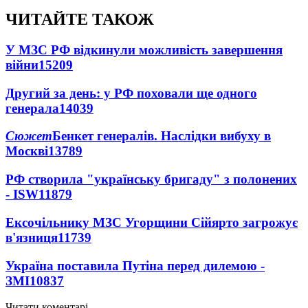
ЧИТАЙТЕ ТАКОЖ
У МЗС РФ відкинули можливість завершення
війни
15209
Другий за день: у РФ поховали ще одного
генерала
14039
Сюжет
Бенкет генералів. Наслідки вибуху в
Москві
13789
РФ створила "українську бригаду" з полонених
- ISW
11879
Ексочільнику МЗС Угорщини Сійярто загрожує
в'язниця
11739
Україна поставила Путіна перед дилемою -
ЗМІ
10837
Читати коментарі