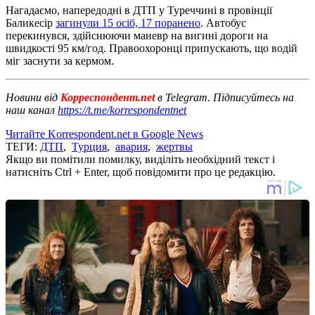
Нагадаємо, напередодні в ДТП у Туреччині в провінції
Баликесір
загинули 15 осіб, 17 поранено
. Автобус
перекинувся, здійснюючи маневр на вигині дороги на
швидкості 95 км/год. Правоохоронці припускають, що водій
міг заснути за кермом.
Новини від
Корреспондент.net
в Telegram. Підписуйтесь на
наш канал
https://t.me/korrespondentnet
Читайте Korrespondent.net в Google News
ТЕГИ:
ДТП
,
Турция
,
авария
,
жертвы
Якщо ви помітили помилку, виділіть необхідний текст і
натисніть Ctrl + Enter, щоб повідомити про це редакцію.