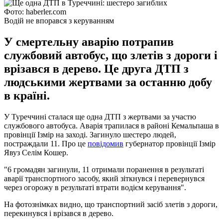
Фото: haberler.com
Водій не впорався з керуванням
У смертельну аварію потрапив
службовий автобус, що злетів з дороги і
врізався в дерево. Це друга ДТП з
людськими жертвами за останню добу
в країні.
У Туреччині сталася ще одна ДТП з жертвами за участю
службового автобуса. Аварія трапилася в районі Кемальпаша в
провінції Ізмір на заході. Загинуло шестеро людей,
постраждали 11. Про це
повідомив
губернатор провінції Ізмір
Явуз Селім Кошер.
"6 громадян загинули, 11 отримали поранення в результаті
аварії транспортного засобу, який зіткнувся і перевернувся
через огорожу в результаті втрати водієм керування".
На фотознімках видно, що транспортний засіб злетів з дороги,
перекинувся і врізався в дерево.