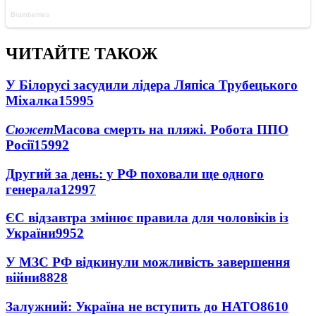
ЧИТАЙТЕ ТАКОЖ
У Білорусі засудили лідера Ляпіса Трубецького
Міхалка
15995
Сюжет
Масова смерть на пляжі. Робота ППО
Росії
15992
Другий за день: у РФ поховали ще одного
генерала
12997
ЄС відзавтра змінює правила для чоловіків із
України
9952
У МЗС РФ відкинули можливість завершення
війни
8828
Залужний: Україна не вступить до НАТО
8610