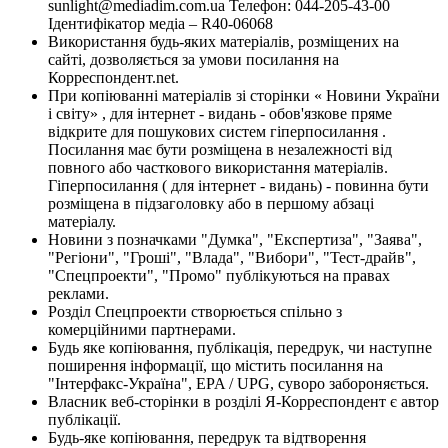
sunlight@mediadim.com.ua
Телефон: 044-205-43-00
Ідентифікатор медіа – R40-06068
Використання будь-яких матеріалів, розміщених на
сайті, дозволяється за умови посилання на
Корреспондент.net.
При копіюванні матеріалів зі сторінки « Новини України
і світу» , для інтернет - видань - обов'язкове пряме
відкрите для пошукових систем гіперпосилання .
Посилання має бути розміщена в незалежності від
повного або часткового використання матеріалів.
Гіперпосилання ( для інтернет - видань) - повинна бути
розміщена в підзаголовку або в першому абзаці
матеріалу.
Новини з позначками "Думка", "Експертиза", "Заява",
"Регіони", "Гроші", "Влада", "Вибори", "Тест-драйв",
"Спецпроекти", "Промо" публікуються на правах
реклами.
Розділ Спецпроекти створюється спільно з
комерційними партнерами.
Будь яке копіювання, публікація, передрук, чи наступне
поширення інформації, що містить посилання на
"Інтерфакс-Україна", EPA / UPG, суворо забороняється.
Власник веб-сторінки в розділі Я-Корреспондент є автор
публікації.
Будь-яке копіювання, передрук та відтворення