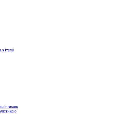
з Італії
балістикою