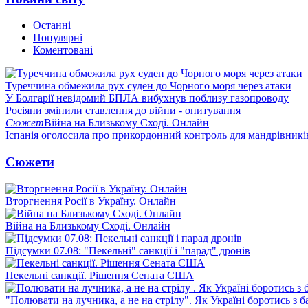
Останні
Популярні
Коментовані
Туреччина обмежила рух суден до Чорного моря через атаки
У Болгарії невідомий БПЛА вибухнув поблизу газопроводу
Росіяни змінили ставлення до війни - опитування
Сюжет
Війна на Близькому Сході. Онлайн
Іспанія оголосила про прикордонний контроль для мандрівників 
Сюжети
Вторгнення Росії в Україну. Онлайн
Війна на Близькому Сході. Онлайн
Підсумки 07.08: "Пекельні" санкції і "парад" дронів
Пекельні санкції. Рішення Сената США
"Полювати на лучника, а не на стрілу". Як Україні боротись з 