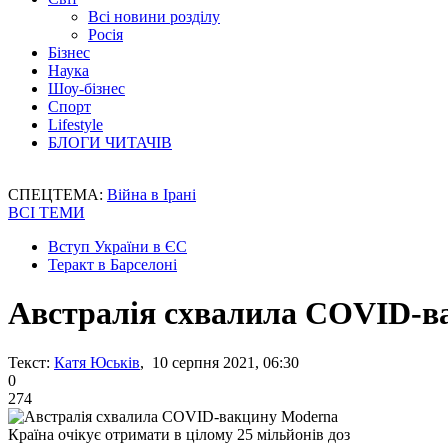
Всі новини розділу
Росія
Бізнес
Наука
Шоу-бізнес
Спорт
Lifestyle
БЛОГИ ЧИТАЧІВ
СПЕЦТЕМА:
Війна в Ірані
ВСІ ТЕМИ
Вступ України в ЄС
Теракт в Барселоні
Австралія схвалила COVID-в
Текст:
Катя Юськів
, 10 серпня 2021, 06:30
0
274
Країна очікує отримати в цілому 25 мільйонів доз