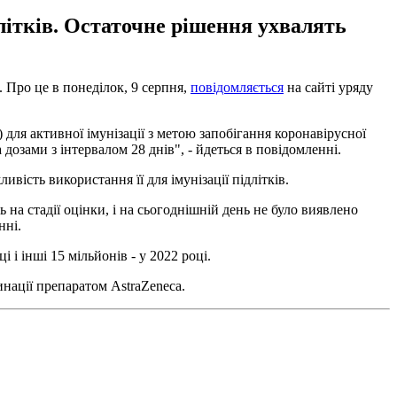
літків. Остаточне рішення ухвалять
 Про це в понеділок, 9 серпня,
повідомляється
на сайті уряду
ля активної імунізації з метою запобігання коронавірусної
озами з інтервалом 28 днів", - йдеться в повідомленні.
ість використання її для імунізації підлітків.
на стадії оцінки, і на сьогоднішній день не було виявлено
нні.
 і інші 15 мільйонів - у 2022 році.
нації препаратом AstraZeneca.