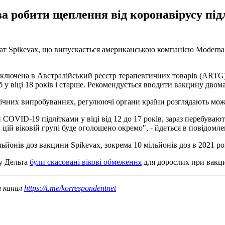
ва робити щеплення від коронавірусу під
рат Spikevax, що випускається американською компанією Moderna.
лючена в Австралійський реєстр терапевтичних товарів (ARTG) д
 віці 18 років і старше. Рекомендується вводити вакцину двома д
чних випробуваннях, регулюючі органи країни розглядають можлив
VID-19 підлітками у віці від 12 до 17 років, зараз перебувають 
ій віковій групі буде оголошено окремо", - йдеться в повідомле
ьйонів доз вакцини Spikevax, зокрема 10 мільйонів доз в 2021 році
у Дельта
були скасовані вікові обмеження
для дорослих при вакци
ш канал
https://t.me/korrespondentnet