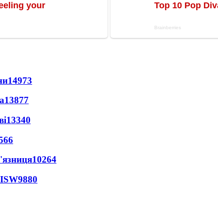
ни
14973
а
13877
ві
13340
566
'язниця
10264
 ISW
9880