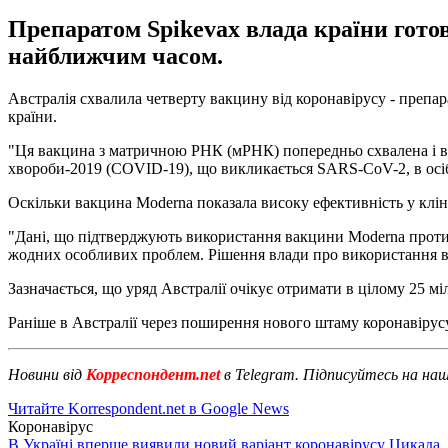
Препаратом Spikevax влада країни гото
найближчим часом.
Австралія схвалила четверту вакцину від коронавірусу - препа
країни.
"Ця вакцина з матричною РНК (мРНК) попередньо схвалена і вк
хвороби-2019 (COVID-19), що викликається SARS-CoV-2, в осіб у
Оскільки вакцина Moderna показала високу ефективність у кліні
"Дані, що підтверджують використання вакцини Moderna проти CO
жодних особливих проблем. Рішення влади про використання в ц
Зазначається, що уряд Австралії очікує отримати в цілому 25 міл
Раніше в Австралії через поширення нового штаму коронавірус
Новини від
Корреспондент.net
в Telegram. Підписуйтесь на на
Читайте Korrespondent.net в Google News
Коронавірус
В Україні вперше виявили новий варіант коронавірусу Цикада