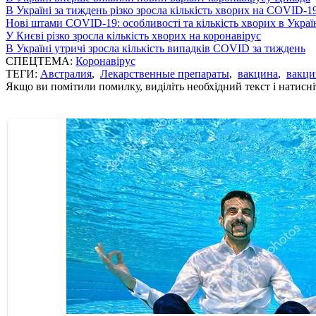
В Україні за тиждень різко зросла кількість хворих на COVID-1
Нові штами COVID-19: особливості та кількість хворих в Украї
У Києві різко зросла кількість хворих на коронавірус
В Україні утричі зросла кількість випадків COVID за тиждень
СПЕЦТЕМА:
Коронавірус
ТЕГИ:
Австралия
,
Лекарственные препараты
,
вакцина
,
вакци
Якщо ви помітили помилку, виділіть необхідний текст і натисніт