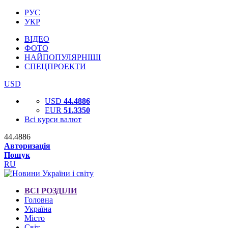
РУС
УКР
ВІДЕО
ФОТО
НАЙПОПУЛЯРНІШІ
СПЕЦПРОЕКТИ
USD
USD
44.4886
EUR
51.3350
Всі курси валют
44.4886
Авторизація
Пошук
RU
ВСІ РОЗДІЛИ
Головна
Україна
Місто
Світ