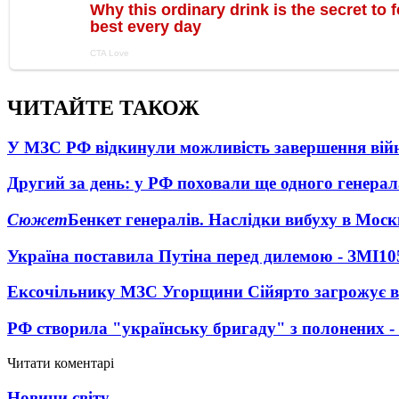
ЧИТАЙТЕ ТАКОЖ
У МЗС РФ відкинули можливість завершення вій
Другий за день: у РФ поховали ще одного генерал
Сюжет
Бенкет генералів. Наслідки вибуху в Моск
Україна поставила Путіна перед дилемою - ЗМІ
10
Ексочільнику МЗС Угорщини Сійярто загрожує в
РФ створила "українську бригаду" з полонених -
Читати коментарі
Новини світу