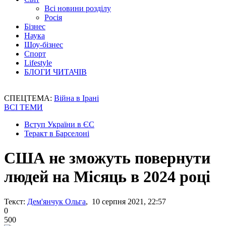
Всі новини розділу
Росія
Бізнес
Наука
Шоу-бізнес
Спорт
Lifestyle
БЛОГИ ЧИТАЧІВ
СПЕЦТЕМА:
Війна в Ірані
ВСІ ТЕМИ
Вступ України в ЄС
Теракт в Барселоні
США не зможуть повернути
людей на Місяць в 2024 році
Текст:
Дем'янчук Ольга
, 10 серпня 2021, 22:57
0
500