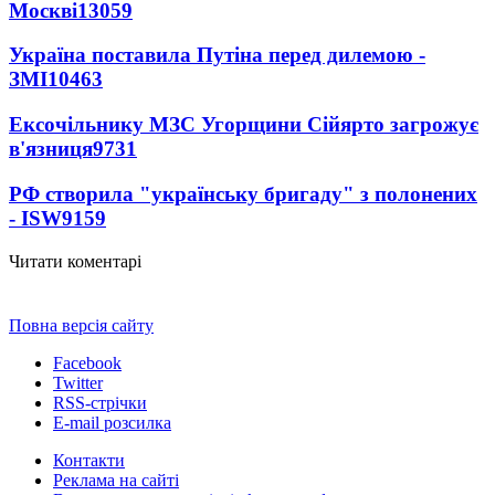
Москві
13059
Україна поставила Путіна перед дилемою -
ЗМІ
10463
Ексочільнику МЗС Угорщини Сійярто загрожує
в'язниця
9731
РФ створила "українську бригаду" з полонених
- ISW
9159
Читати коментарі
Повна версія сайту
Facebook
Twitter
RSS-стрічки
E-mail розсилка
Контакти
Реклама на сайті