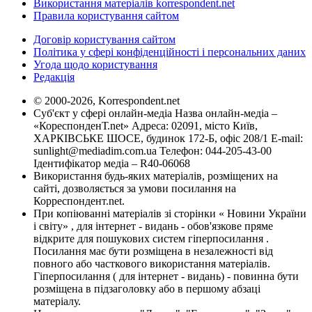
Використання матеріалів korrespondent.net
Правила користування сайтом
Договір користування сайтом
Політика у сфері конфіденційності і персональних даних
Угода щодо користування
Редакція
© 2000-2026, Korrespondent.net
Суб'єкт у сфері онлайн-медіа Назва онлайн-медіа –
«КореспонденТ.net» Адреса: 02091, місто Київ,
ХАРКІВСЬКЕ ШОСЕ, будинок 172-Б, офіс 208/1 E-mail:
sunlight@mediadim.com.ua
Телефон: 044-205-43-00
Ідентифікатор медіа – R40-06068
Використання будь-яких матеріалів, розміщених на
сайті, дозволяється за умови посилання на
Корреспондент.net.
При копіюванні матеріалів зі сторінки « Новини України
і світу» , для інтернет - видань - обов'язкове пряме
відкрите для пошукових систем гіперпосилання .
Посилання має бути розміщена в незалежності від
повного або часткового використання матеріалів.
Гіперпосилання ( для інтернет - видань) - повинна бути
розміщена в підзаголовку або в першому абзаці
матеріалу.