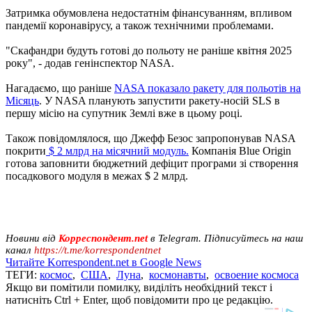
Затримка обумовлена ​​недостатнім фінансуванням, впливом
пандемії коронавірусу, а також технічними проблемами.
"Скафандри будуть готові до польоту не раніше квітня 2025
року", - додав генінспектор NASA.
Нагадаємо, що раніше
NASA показало ракету для польотів на
Місяць
. У NASA планують запустити ракету-носій SLS в
першу місію на супутник Землі вже в цьому році.
Також повідомлялося, що Джефф Безос запропонував NASA
покрити
$ 2 млрд на місячний модуль.
Компанія Blue Origin
готова заповнити бюджетний дефіцит програми зі створення
посадкового модуля в межах $ 2 млрд.
Новини від
Корреспондент.net
в Telegram. Підписуйтесь на наш
канал
https://t.me/korrespondentnet
Читайте Korrespondent.net в Google News
ТЕГИ:
космос
,
США
,
Луна
,
космонавты
,
освоение космоса
Якщо ви помітили помилку, виділіть необхідний текст і
натисніть Ctrl + Enter, щоб повідомити про це редакцію.