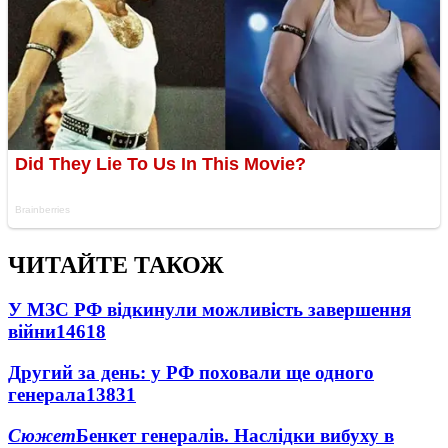
ЧИТАЙТЕ ТАКОЖ
У МЗС РФ відкинули можливість завершення
війни
14618
Другий за день: у РФ поховали ще одного
генерала
13831
Сюжет
Бенкет генералів. Наслідки вибуху в