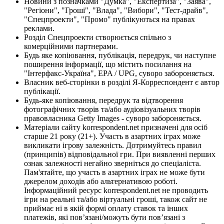
Новини з позначками "Думка", "Експертиза", "Заява",
"Регіони", "Гроші", "Влада", "Вибори", "Тест-драйв",
"Спецпроекти", "Промо" публікуються на правах
реклами.
Розділ Спецпроекти створюється спільно з
комерційними партнерами.
Будь яке копіювання, публікація, передрук, чи наступне
поширення інформації, що містить посилання на
"Інтерфакс-Україна", EPA / UPG, суворо забороняється.
Власник веб-сторінки в розділі Я-Корреспондент є автор
публікації.
Будь-яке копіювання, передрук та відтворення
фотографічних творів та/або аудіовізуальних творів
правовласника Getty Images - суворо забороняється.
Матеріали сайту korrespondent.net призначені для осіб
старше 21 року (21+). Участь в азартних іграх може
викликати ігрову залежність. Дотримуйтесь правил
(принципів) відповідальної гри. При виявленні перших
ознак залежності негайно зверніться до спеціаліста.
Пам'ятайте, що участь в азартних іграх не може бути
джерелом доходів або альтернативою роботі.
Інформаційний ресурс korrespondent.net не проводить
ігри на реальні та/або віртуальні гроші, також сайт не
приймає ні в якій формі оплату ставок та інших
платежів, які пов’язані/можуть бути пов’язані з