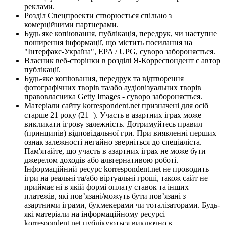
реклами.
Розділ Спецпроекти створюється спільно з
комерційними партнерами.
Будь яке копіювання, публікація, передрук, чи наступне
поширення інформації, що містить посилання на
"Інтерфакс-Україна", EPA / UPG, суворо забороняється.
Власник веб-сторінки в розділі Я-Корреспондент є автор
публікації.
Будь-яке копіювання, передрук та відтворення
фотографічних творів та/або аудіовізуальних творів
правовласника Getty Images - суворо забороняється.
Матеріали сайту korrespondent.net призначені для осіб
старше 21 року (21+). Участь в азартних іграх може
викликати ігрову залежність. Дотримуйтесь правил
(принципів) відповідальної гри. При виявленні перших
ознак залежності негайно зверніться до спеціаліста.
Пам'ятайте, що участь в азартних іграх не може бути
джерелом доходів або альтернативою роботі.
Інформаційний ресурс korrespondent.net не проводить
ігри на реальні та/або віртуальні гроші, також сайт не
приймає ні в якій формі оплату ставок та інших
платежів, які пов’язані/можуть бути пов’язані з
азартними іграми, букмекерами чи тоталізаторами. Будь-
які матеріали на інформаційному ресурсі
korrespondent.net публікуються виключно в