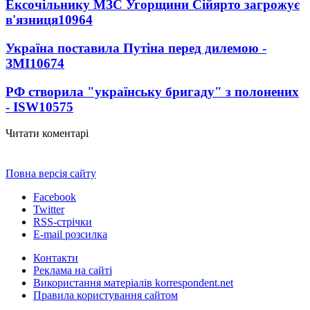
Ексочільнику МЗС Угорщини Сійярто загрожує
в'язниця
10964
Україна поставила Путіна перед дилемою -
ЗМІ
10674
РФ створила "українську бригаду" з полонених
- ISW
10575
Читати коментарі
Повна версія сайту
Facebook
Twitter
RSS-стрічки
E-mail розсилка
Контакти
Реклама на сайті
Використання матеріалів korrespondent.net
Правила користування сайтом