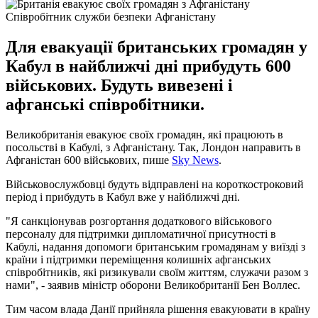
Співробітник служби безпеки Афганістану
Для евакуації британських громадян у
Кабул в найближчі дні прибудуть 600
військових. Будуть вивезені і
афганські співробітники.
Великобританія евакуює своїх громадян, які працюють в
посольстві в Кабулі, з Афганістану. Так, Лондон направить в
Афганістан 600 військових, пише
Sky News
.
Військовослужбовці будуть відправлені на короткостроковий
період і прибудуть в Кабул вже у найближчі дні.
"Я санкціонував розгортання додаткового військового
персоналу для підтримки дипломатичної присутності в
Кабулі, надання допомоги британським громадянам у виїзді з
країни і підтримки переміщення колишніх афганських
співробітників, які ризикували своїм життям, служачи разом з
нами", - заявив міністр оборони Великобританії Бен Воллес.
Тим часом влада Данії прийняла рішення евакуювати в країну