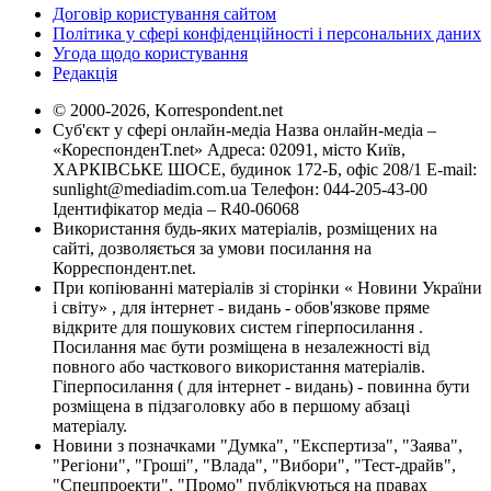
Договір користування сайтом
Політика у сфері конфіденційності і персональних даних
Угода щодо користування
Редакція
© 2000-2026, Korrespondent.net
Суб'єкт у сфері онлайн-медіа Назва онлайн-медіа –
«КореспонденТ.net» Адреса: 02091, місто Київ,
ХАРКІВСЬКЕ ШОСЕ, будинок 172-Б, офіс 208/1 E-mail:
sunlight@mediadim.com.ua
Телефон: 044-205-43-00
Ідентифікатор медіа – R40-06068
Використання будь-яких матеріалів, розміщених на
сайті, дозволяється за умови посилання на
Корреспондент.net.
При копіюванні матеріалів зі сторінки « Новини України
і світу» , для інтернет - видань - обов'язкове пряме
відкрите для пошукових систем гіперпосилання .
Посилання має бути розміщена в незалежності від
повного або часткового використання матеріалів.
Гіперпосилання ( для інтернет - видань) - повинна бути
розміщена в підзаголовку або в першому абзаці
матеріалу.
Новини з позначками "Думка", "Експертиза", "Заява",
"Регіони", "Гроші", "Влада", "Вибори", "Тест-драйв",
"Спецпроекти", "Промо" публікуються на правах