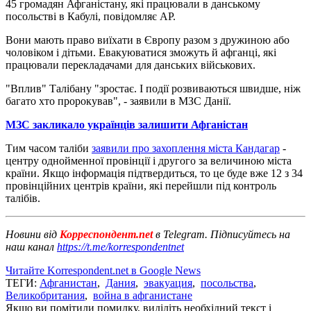
45 громадян Афганістану, які працювали в данському
посольстві в Кабулі, повідомляє AP.
Вони мають право виїхати в Європу разом з дружиною або
чоловіком і дітьми. Евакуюватися зможуть й афганці, які
працювали перекладачами для данських військових.
"Вплив" Талібану "зростає. І події розвиваються швидше, ніж
багато хто пророкував", - заявили в МЗС Данії.
МЗС закликало українців залишити Афганістан
Тим часом таліби
заявили про захоплення міста Кандагар
-
центру однойменної провінції і другого за величиною міста
країни. Якщо інформація підтвердиться, то це буде вже 12 з 34
провінційних центрів країни, які перейшли під контроль
талібів.
Новини від
Корреспондент.net
в Telegram. Підписуйтесь на
наш канал
https://t.me/korrespondentnet
Читайте Korrespondent.net в Google News
ТЕГИ:
Афганистан
,
Дания
,
эвакуация
,
посольства
,
Великобритания
,
война в афганистане
Якщо ви помітили помилку, виділіть необхідний текст і