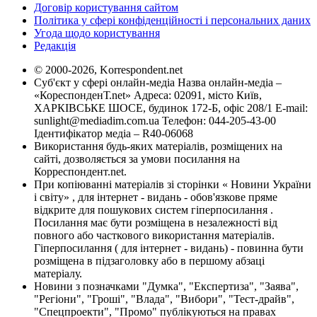
Договір користування сайтом
Політика у сфері конфіденційності і персональних даних
Угода щодо користування
Редакція
© 2000-2026, Korrespondent.net
Суб'єкт у сфері онлайн-медіа Назва онлайн-медіа –
«КореспонденТ.net» Адреса: 02091, місто Київ,
ХАРКІВСЬКЕ ШОСЕ, будинок 172-Б, офіс 208/1 E-mail:
sunlight@mediadim.com.ua
Телефон: 044-205-43-00
Ідентифікатор медіа – R40-06068
Використання будь-яких матеріалів, розміщених на
сайті, дозволяється за умови посилання на
Корреспондент.net.
При копіюванні матеріалів зі сторінки « Новини України
і світу» , для інтернет - видань - обов'язкове пряме
відкрите для пошукових систем гіперпосилання .
Посилання має бути розміщена в незалежності від
повного або часткового використання матеріалів.
Гіперпосилання ( для інтернет - видань) - повинна бути
розміщена в підзаголовку або в першому абзаці
матеріалу.
Новини з позначками "Думка", "Експертиза", "Заява",
"Регіони", "Гроші", "Влада", "Вибори", "Тест-драйв",
"Спецпроекти", "Промо" публікуються на правах