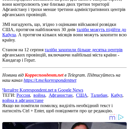
вони контролюють уже близько двох третин території
Афганістану і трохи менше третини адміністративних центрів
афганських провінцій.
ЗМІ нагадують, що, згідно з оцінками військової розвідки
США, протягом найближчих 30 днів
таліби можуть підійти до
Кабула
. А протягом кількох місяців вони можуть захопити всю
країну.
Станом на 12 серпня
таліби захопили більше десятка центрів
афганських провінцій, включаючи найбільші міста країни -
Кандагар і Герат.
Новини від
Корреспондент.net
в Telegram. Підписуйтесь на
наш канал
https://t.me/korrespondentnet
Читайте Korrespondent.net в Google News
ТЕГИ:
Россия
,
война
,
Афганистан
,
США
,
Талибан
,
Кабул
,
война в афганистане
Якщо ви помітили помилку, виділіть необхідний текст і
натисніть Ctrl + Enter, щоб повідомити про це редакцію.