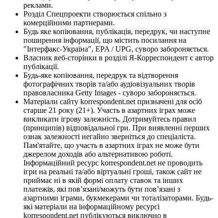
реклами.
Розділ Спецпроекти створюється спільно з
комерційними партнерами.
Будь яке копіювання, публікація, передрук, чи наступне
поширення інформації, що містить посилання на
"Інтерфакс-Україна", EPA / UPG, суворо забороняється.
Власник веб-сторінки в розділі Я-Корреспондент є автор
публікації.
Будь-яке копіювання, передрук та відтворення
фотографічних творів та/або аудіовізуальних творів
правовласника Getty Images - суворо забороняється.
Матеріали сайту korrespondent.net призначені для осіб
старше 21 року (21+). Участь в азартних іграх може
викликати ігрову залежність. Дотримуйтесь правил
(принципів) відповідальної гри. При виявленні перших
ознак залежності негайно зверніться до спеціаліста.
Пам'ятайте, що участь в азартних іграх не може бути
джерелом доходів або альтернативою роботі.
Інформаційний ресурс korrespondent.net не проводить
ігри на реальні та/або віртуальні гроші, також сайт не
приймає ні в якій формі оплату ставок та інших
платежів, які пов’язані/можуть бути пов’язані з
азартними іграми, букмекерами чи тоталізаторами. Будь-
які матеріали на інформаційному ресурсі
korrespondent.net публікуються виключно в