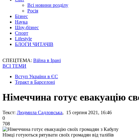
Всі новини розділу
Росія
Бізнес
Наука
Шоу-бізнес
Спорт
Lifestyle
БЛОГИ ЧИТАЧІВ
СПЕЦТЕМА:
Війна в Ірані
ВСІ ТЕМИ
Вступ України в ЄС
Теракт в Барселоні
Німеччина готує евакуацію св
Текст:
Людмила Садловська
, 15 серпня 2021, 16:46
0
708
Німці готуються рятувати своїх громадян від талібів