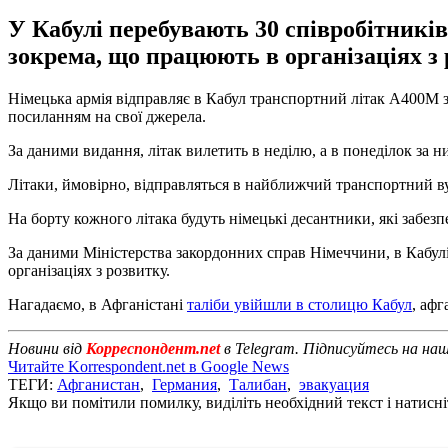
У Кабулі перебувають 30 співробітників
зокрема, що працюють в організаціях з 
Німецька армія відправляє в Кабул транспортний літак А400М з 
посиланням на свої джерела.
За даними видання, літак вилетить в неділю, а в понеділок за 
Літаки, ймовірно, відправляться в найближчий транспортний в
На борту кожного літака будуть німецькі десантники, які забезп
За даними Міністерства закордонних справ Німеччини, в Кабулі
організаціях з розвитку.
Нагадаємо, в Афганістані
таліби увійшли в столицю Кабул
, аф
Новини від
Корреспондент.net
в Telegram. Підписуйтесь на на
Читайте Korrespondent.net в Google News
ТЕГИ:
Афганистан
,
Германия
,
Талибан
,
эвакуация
Якщо ви помітили помилку, виділіть необхідний текст і натисніт