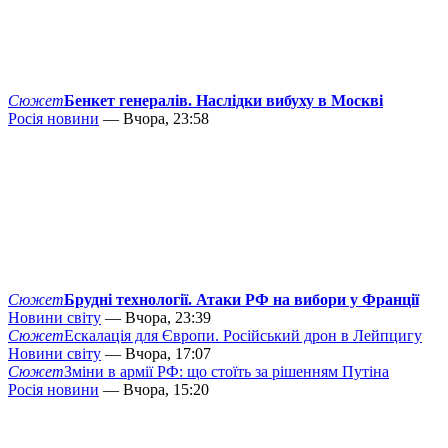
Сюжет
Бенкет генералів. Наслідки вибуху в Москві
Росія новини
— Вчора, 23:58
Сюжет
Брудні технології. Атаки РФ на вибори у Франції
Новини світу
— Вчора, 23:39
Сюжет
Ескалація для Європи. Російський дрон в Лейпцигу
Новини світу
— Вчора, 17:07
Сюжет
Зміни в армії РФ: що стоїть за рішенням Путіна
Росія новини
— Вчора, 15:20