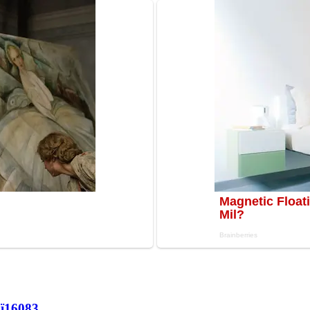
ї
16083