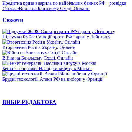
Кредитна криза вдарила по найбільших банках РФ - розвідка
Сюжет
Війна на Близькому Сході. Онлайн
Сюжети
Підсумки 06.08: Санкції проти РФ і дрон у Лейпцигу
Вторгнення Росії в Україну. Онлайн
Війна на Близькому Сході. Онлайн
Бенкет генералів. Наслідки вибуху в Москві
Брудні технології. Атаки РФ на вибори у Франції
ВИБІР РЕДАКТОРА