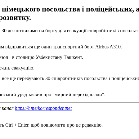
 німецького посольства і поліцейських,
розвитку.
30 десантниками на борту для евакуації співробітників посольст
ним відправиться ще один транспортний борт Airbus A310.
узол - в столицю Узбекистану Ташкент.
ечать евакуацію.
 все ще перебувають 30 співробітників посольства і поліцейськ
ганський уряд заявив про "мирний перехід влади".
ш канал
https://t.me/korrespondentnet
ь Ctrl + Enter, щоб повідомити про це редакцію.