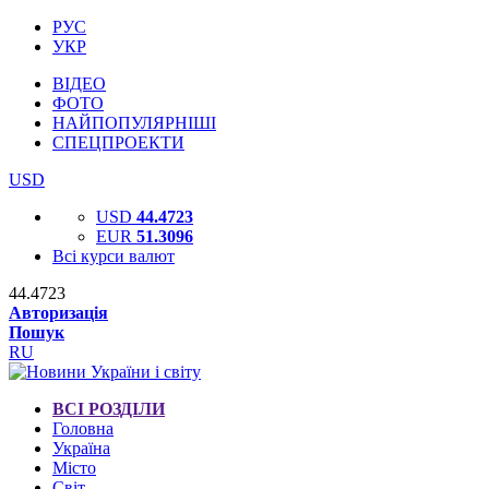
РУС
УКР
ВІДЕО
ФОТО
НАЙПОПУЛЯРНІШІ
СПЕЦПРОЕКТИ
USD
USD
44.4723
EUR
51.3096
Всі курси валют
44.4723
Авторизація
Пошук
RU
ВСІ РОЗДІЛИ
Головна
Україна
Місто
Світ