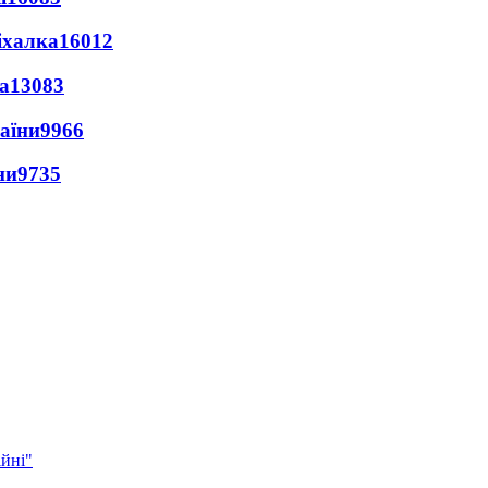
іхалка
16012
а
13083
раїни
9966
ни
9735
ійні"