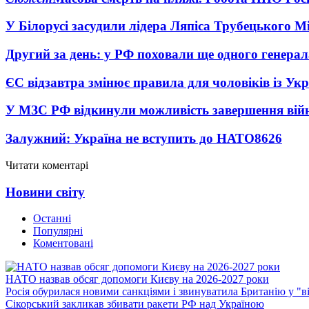
У Білорусі засудили лідера Ляпіса Трубецького М
Другий за день: у РФ поховали ще одного генерал
ЄС відзавтра змінює правила для чоловіків із Ук
У МЗС РФ відкинули можливість завершення вій
Залужний: Україна не вступить до НАТО
8626
Читати коментарі
Новини світу
Останні
Популярні
Коментовані
НАТО назвав обсяг допомоги Києву на 2026-2027 роки
Росія обурилася новими санкціями і звинуватила Британію у "в
Сікорський закликав збивати ракети РФ над Україною