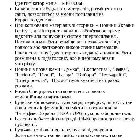
Ідентифікатор медіа – R40-06068
Використання будь-яких матеріалів, розміщених на
сайті, дозволяється за умови посилання на
Корреспондент.net.
При копіюванні матеріалів зі сторінки « Новини України
і світу» , для інтернет - видань - обов'язкове пряме
відкрите для пошукових систем гіперпосилання .
Посилання має бути розміщена в незалежності від
повного або часткового використання матеріалів.
Гіперпосилання ( для інтернет - видань) - повинна бути
розміщена в підзаголовку або в першому абзаці
матеріалу.
Новини з позначками "Думка", "Експертиза", "Заява",
"Регіони", "Гроші", "Влада", "Вибори", "Тест-драйв",
"Спецпроекти", "Промо" публікуються на правах
реклами.
Розділ Спецпроекти створюється спільно з
комерційними партнерами.
Будь яке копіювання, публікація, передрук, чи наступне
поширення інформації, що містить посилання на
"Інтерфакс-Україна", EPA / UPG, суворо забороняється.
Власник веб-сторінки в розділі Я-Корреспондент є автор
публікації.
Будь-яке копіювання, передрук та відтворення
фотографічних творів та/або аудіовізуальних творів