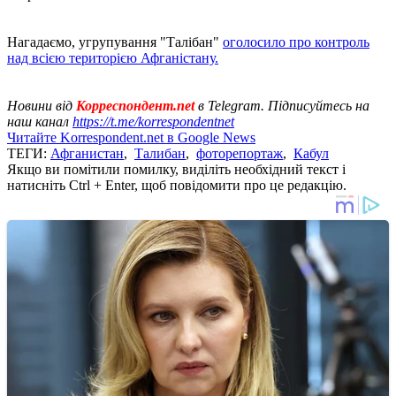
Нагадаємо, угрупування "Талібан"
оголосило про контроль
над всією територією Афганістану.
Новини від
Корреспондент.net
в Telegram. Підписуйтесь на
наш канал
https://t.me/korrespondentnet
Читайте Korrespondent.net в Google News
ТЕГИ:
Афганистан
,
Талибан
,
фоторепортаж
,
Кабул
Якщо ви помітили помилку, виділіть необхідний текст і
натисніть Ctrl + Enter, щоб повідомити про це редакцію.