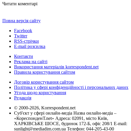
Читати коментарі
Повна версія сайту
Facebook
Twitter
RSS-стрічки
E-mail розсилка
Контакти
Реклама на сайті
Використання матеріалів korrespondent.net
Правила користування сайтом
Договір користування сайтом
Політика у сфері конфіденційності і персональних даних
Угода щодо користування
Редакція
© 2000-2026, Korrespondent.net
Суб'єкт у сфері онлайн-медіа Назва онлайн-медіа –
«КореспонденТ.net» Адреса: 02091, місто Київ,
ХАРКІВСЬКЕ ШОСЕ, будинок 172-Б, офіс 208/1 E-mail:
sunlight@mediadim.com.ua
Телефон: 044-205-43-00