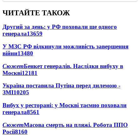
ЧИТАЙТЕ ТАКОЖ
Другий за день: у РФ поховали ще одного
генерала
13659
У МЗС РФ відкинули можливість завершення
війни
13480
Сюжет
Бенкет генералів. Наслідки вибуху в
Москві
12181
Україна поставила Путіна перед дилемою -
ЗМІ
10205
Вибух у ресторані: у Москві таємно поховали
генерала
8561
Сюжет
Масова смерть на пляжі. Робота ППО
Росії
8160