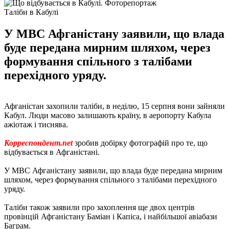
Таліби в Кабулі
У МВС Афганістану заявили, що влада
буде передана мирним шляхом, через
формування спільного з талібами
перехідного уряду.
Афганістан захопили таліби, в неділю, 15 серпня вони зайняли
Кабул. Люди масово залишають країну, в аеропорту Кабула
ажіотаж і тиснява.
Корреспондент.net
зробив добірку фотографій про те, що
відбувається в Афганістані.
У МВС Афганістану заявили, що влада буде передана мирним
шляхом, через формування спільного з талібами перехідного
уряду.
Таліби також заявили про захоплення ще двох центрів
провінцій Афганістану Баміан і Капіса, і найбільшої авіабази
Баграм.