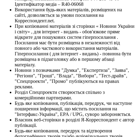
Ідентифікатор медіа – R40-06068
Використання будь-яких матеріалів, розміщених на
сайті, дозволяється за умови посилання на
Корреспондент.net.
При копіюванні матеріалів зі сторінки « Новини України
і світу» , для інтернет - видань - обов'язкове пряме
відкрите для пошукових систем гіперпосилання .
Посилання має бути розміщена в незалежності від
повного або часткового використання матеріалів.
Гіперпосилання ( для інтернет - видань) - повинна бути
розміщена в підзаголовку або в першому абзаці
матеріалу.
Новини з позначками "Думка", "Експертиза", "Заява",
"Регіони", "Гроші", "Влада", "Вибори", "Тест-драйв",
"Спецпроекти", "Промо" публікуються на правах
реклами.
Розділ Спецпроекти створюється спільно з
комерційними партнерами.
Будь яке копіювання, публікація, передрук, чи наступне
поширення інформації, що містить посилання на
"Інтерфакс-Україна", EPA / UPG, суворо забороняється.
Власник веб-сторінки в розділі Я-Корреспондент є автор
публікації.
Будь-яке копіювання, передрук та відтворення
фотографічних творів та/або аудіовізуальних творів