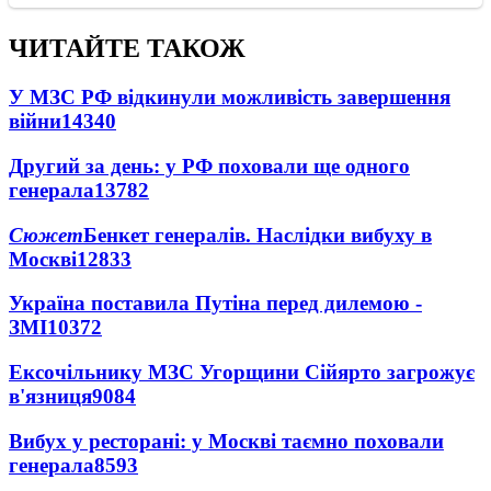
ЧИТАЙТЕ ТАКОЖ
У МЗС РФ відкинули можливість завершення
війни
14340
Другий за день: у РФ поховали ще одного
генерала
13782
Сюжет
Бенкет генералів. Наслідки вибуху в
Москві
12833
Україна поставила Путіна перед дилемою -
ЗМІ
10372
Ексочільнику МЗС Угорщини Сійярто загрожує
в'язниця
9084
Вибух у ресторані: у Москві таємно поховали
генерала
8593