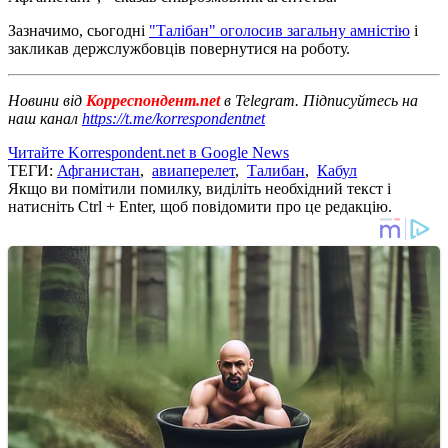
Зазначимо, сьогодні
"Талібан" оголосив загальну амністію
і
закликав держслужбовців повернутися на роботу.
Новини від
Корреспондент.net
в Telegram. Підписуйтесь на
наш канал
https://t.me/korrespondentnet
Читайте Korrespondent.net в Google News
ТЕГИ:
Афганистан
,
авиаперелет
,
Талибан
,
Кабул
Якщо ви помітили помилку, виділіть необхідний текст і
натисніть Ctrl + Enter, щоб повідомити про це редакцію.