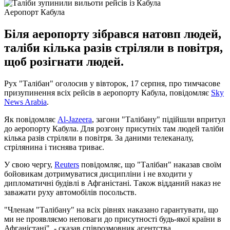
Аеропорт Кабула
Біля аеропорту зібрався натовп людей,
таліби кілька разів стріляли в повітря,
щоб розігнати людей.
Рух "Талібан" оголосив у вівторок, 17 серпня, про тимчасове
призупинення всіх рейсів в аеропорту Кабула, повідомляє
Sky
News Arabia
.
Як повідомляє
Al-Jazeera
, загони "Талібану" підійшли впритул
до аеропорту Кабула. Для розгону присутніх там людей таліби
кілька разів стріляли в повітря. За даними телеканалу,
стрілянина і тиснява триває.
У свою чергу,
Reuters
повідомляє, що "Талібан" наказав своїм
бойовикам дотримуватися дисципліни і не входити у
дипломатичні будівлі в Афганістані. Також відданий наказ не
заважати руху автомобілів посольств.
"Членам "Талібану" на всіх рівнях наказано гарантувати, що
ми не проявляємо неповаги до присутності будь-якої країни в
Афганістані", - сказав співрозмовник агентства.