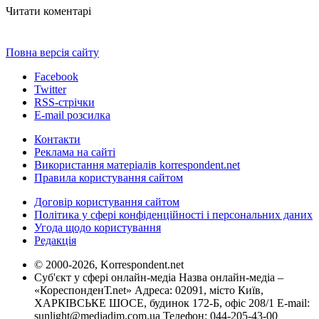
Читати коментарі
Повна версія сайту
Facebook
Twitter
RSS-стрічки
E-mail розсилка
Контакти
Реклама на сайті
Використання матеріалів korrespondent.net
Правила користування сайтом
Договір користування сайтом
Політика у сфері конфіденційності і персональних даних
Угода щодо користування
Редакція
© 2000-2026, Korrespondent.net
Суб'єкт у сфері онлайн-медіа Назва онлайн-медіа –
«КореспонденТ.net» Адреса: 02091, місто Київ,
ХАРКІВСЬКЕ ШОСЕ, будинок 172-Б, офіс 208/1 E-mail:
sunlight@mediadim.com.ua
Телефон: 044-205-43-00