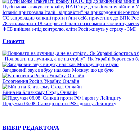
Путін може атакувати країну НАТО ще до закінчення війни в Ук
Іспанія пригрозила Італії "відповісти" на прикордонний контро
ЄС запровадив санкції проти п'яти осіб, причетних до ВПК Росі
78 затриманих і 18 катерів: в Іспанії розгромили злочинну мер
ФСБ вийшла з-під контролю, еліти Росії живуть у страху - ЗМІ
Сюжети
"Полювати на лучника, а не на стрілу". Як Україні боротись з 
Загадковий звук вибуху налякав Москву: що це було
Вторгнення Росії в Україну. Онлайн
Війна на Близькому Сході. Онлайн
Підсумки 06.08: Санкції проти РФ і дрон у Лейпцигу
ВИБІР РЕДАКТОРА