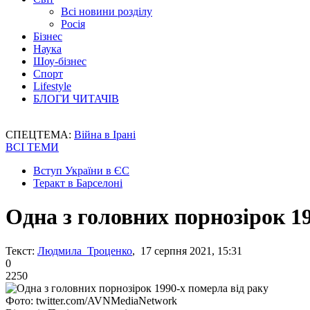
Всі новини розділу
Росія
Бізнес
Наука
Шоу-бізнес
Спорт
Lifestyle
БЛОГИ ЧИТАЧІВ
СПЕЦТЕМА:
Війна в Ірані
ВСІ ТЕМИ
Вступ України в ЄС
Теракт в Барселоні
Одна з головних порнозірок 19
Текст:
Людмила Троценко
, 17 серпня 2021, 15:31
0
2250
Фото: twitter.com/AVNMediaNetwork