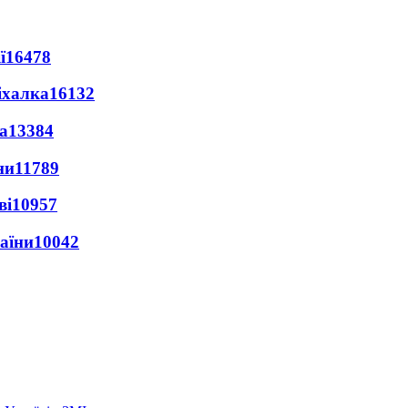
ї
16478
іхалка
16132
а
13384
ни
11789
ві
10957
раїни
10042