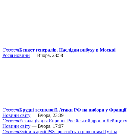
Сюжет
Бенкет генералів. Наслідки вибуху в Москві
Росія новини
— Вчора, 23:58
Сюжет
Брудні технології. Атаки РФ на вибори у Франції
Новини світу
— Вчора, 23:39
Сюжет
Ескалація для Європи. Російський дрон в Лейпцигу
Новини світу
— Вчора, 17:07
Сюжет
Зміни в армії РФ: що стоїть за рішенням Путіна