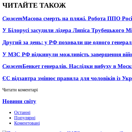
ЧИТАЙТЕ ТАКОЖ
Сюжет
Масова смерть на пляжі. Робота ППО Росі
У Білорусі засудили лідера Ляпіса Трубецького М
Другий за день: у РФ поховали ще одного генерал
У МЗС РФ відкинули можливість завершення вій
Сюжет
Бенкет генералів. Наслідки вибуху в Моск
ЄС відзавтра змінює правила для чоловіків із Ук
Читати коментарі
Новини світу
Останні
Популярні
Коментовані