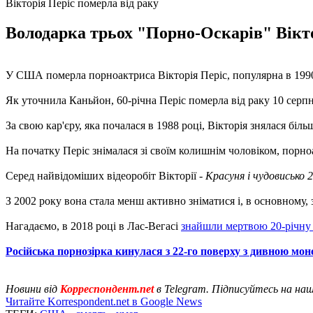
Вікторія Періс померла від раку
Володарка трьох "Порно-Оскарів" Віктор
У США померла порноактриса Вікторія Періс, популярна в 199
Як уточнила Каньйон, 60-річна Періс померла від раку 10 серпн
За свою кар'єру, яка почалася в 1988 році, Вікторія знялася бі
На початку Періс знімалася зі своїм колишнім чоловіком, порн
Серед найвідоміших відеоробіт Вікторії -
Красуня і чудовисько 2
З 2002 року вона стала менш активно зніматися і, в основному,
Нагадаємо, в 2018 році в Лас-Вегасі
знайшли мертвою 20-річну
Російська порнозірка кинулася з 22-го поверху з дивною мон
Новини від
Корреспондент.net
в Telegram. Підписуйтесь на на
Читайте Korrespondent.net в Google News