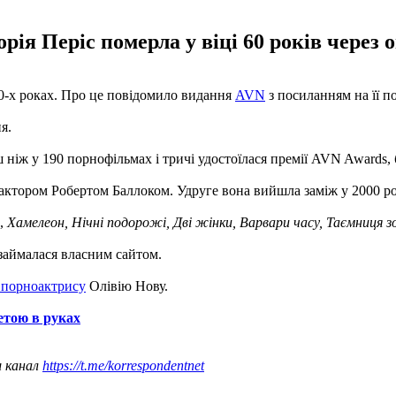
ія Періс померла у віці 60 років через
0-х роках. Про це повідомило видання
AVN
з посиланням на її по
я.
льш ніж у 190 порнофільмах і тричі удостоїлася премії AVN Awards
оактором Робертом Баллоком. Удруге вона вийшла заміж у 2000 ро
,
Хамелеон, Нічні подорожі, Дві жінки, Варвари часу, Таємниця 
 займалася власним сайтом.
 порноактрису
Олівію Нову.
етою в руках
ш канал
https://t.me/korrespondentnet