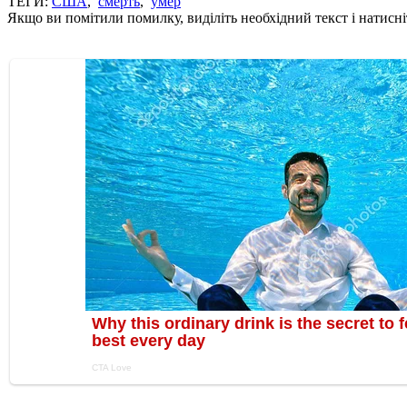
ТЕГИ:
США
,
смерть
,
умер
Якщо ви помітили помилку, виділіть необхідний текст і натисніт