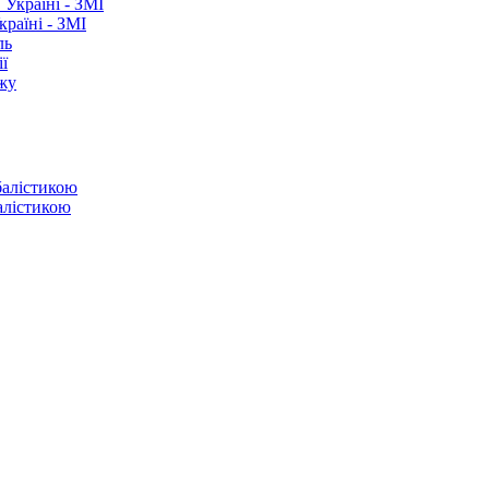
раїні - ЗМІ
ль
ї
ежу
балістикою