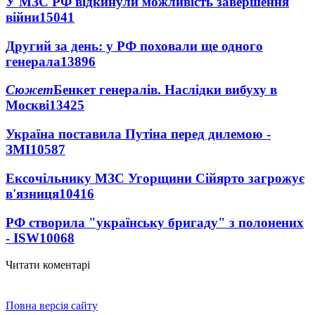
У МЗС РФ відкинули можливість завершення
війни
15041
Другий за день: у РФ поховали ще одного
генерала
13896
Сюжет
Бенкет генералів. Наслідки вибуху в
Москві
13425
Україна поставила Путіна перед дилемою -
ЗМІ
10587
Ексочільнику МЗС Угорщини Сійярто загрожує
в'язниця
10416
РФ створила "українську бригаду" з полонених
- ISW
10068
Читати коментарі
Повна версія сайту