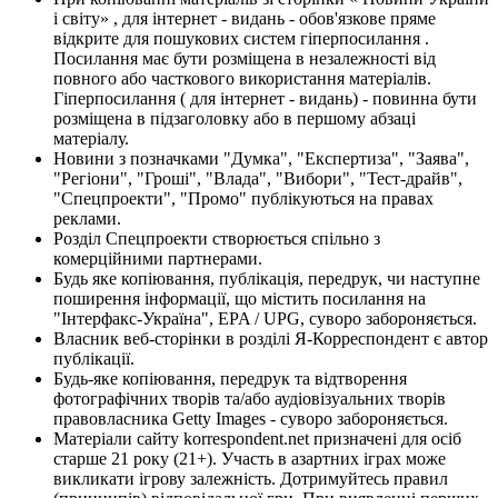
і світу» , для інтернет - видань - обов'язкове пряме
відкрите для пошукових систем гіперпосилання .
Посилання має бути розміщена в незалежності від
повного або часткового використання матеріалів.
Гіперпосилання ( для інтернет - видань) - повинна бути
розміщена в підзаголовку або в першому абзаці
матеріалу.
Новини з позначками "Думка", "Експертиза", "Заява",
"Регіони", "Гроші", "Влада", "Вибори", "Тест-драйв",
"Спецпроекти", "Промо" публікуються на правах
реклами.
Розділ Спецпроекти створюється спільно з
комерційними партнерами.
Будь яке копіювання, публікація, передрук, чи наступне
поширення інформації, що містить посилання на
"Інтерфакс-Україна", EPA / UPG, суворо забороняється.
Власник веб-сторінки в розділі Я-Корреспондент є автор
публікації.
Будь-яке копіювання, передрук та відтворення
фотографічних творів та/або аудіовізуальних творів
правовласника Getty Images - суворо забороняється.
Матеріали сайту korrespondent.net призначені для осіб
старше 21 року (21+). Участь в азартних іграх може
викликати ігрову залежність. Дотримуйтесь правил