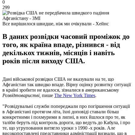
0
299
Все вирішилося швидше, ніж ми очікували - Хейнс
В даних розвідки часовий проміжок до
того, як країна впаде, різнився - від
декількох тижнів, місяців і навіть
років після виходу США.
Дані військової розвідки США не вказували на те, що
Афганістан так швидко впаде. Вірну оцінку розвитку ситуації
в країні зробити не вдалося, зізналися в американському
Розвідтоваристві,
пише
The New York Times
.
"Розвідувальні служби попереджали про погіршення ситуації
в Афганістані протягом літа, їхні доповіді ставали більш
конкретними і похмурими в липні, в них йшлося про те, як
таліби беруть під контроль дороги, що ведуть до Кабула, і про
те, що угруповання витягло уроки з 1990 -х років. Але
високопоставлені представники адміністрації визнали, що в