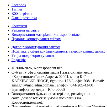
Facebook
Twitter
RSS-стрічки
E-mail розсилка
Контакти
Реклама на сайті
Використання матеріалів korrespondent.net
Правила користування сайтом
Договір користування сайтом
Політика у сфері конфіденційності і персональних даних
Угода щодо користування
Редакція
© 2000-2026, Korrespondent.net
Суб'єкт у сфері онлайн-медіа Назва онлайн-медіа –
«КореспонденТ.net» Адреса: 02091, місто Київ,
ХАРКІВСЬКЕ ШОСЕ, будинок 172-Б, офіс 208/1 E-mail:
sunlight@mediadim.com.ua
Телефон: 044-205-43-00
Ідентифікатор медіа – R40-06068
Використання будь-яких матеріалів, розміщених на
сайті, дозволяється за умови посилання на
Корреспондент.net.
При копіюванні матеріалів зі сторінки « Новини України