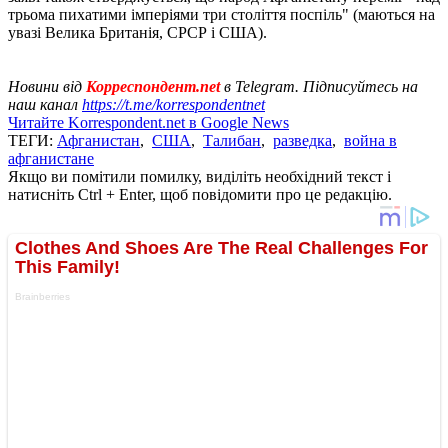
трьома пихатими імперіями три століття поспіль" (маються на
увазі Велика Британія, СРСР і США).
Новини від
Корреспондент.net
в Telegram. Підписуйтесь на
наш канал
https://t.me/korrespondentnet
Читайте Korrespondent.net в Google News
ТЕГИ:
Афганистан
,
США
,
Талибан
,
разведка
,
война в
афганистане
Якщо ви помітили помилку, виділіть необхідний текст і
натисніть Ctrl + Enter, щоб повідомити про це редакцію.