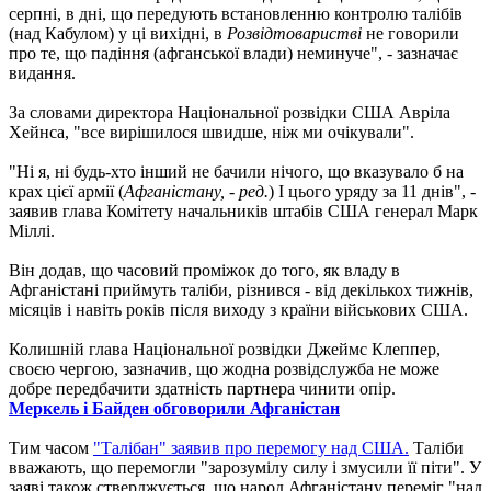
серпні, в дні, що передують встановленню контролю талібів
(над Кабулом) у ці вихідні, в
Розвідтоваристві
не говорили
про те, що падіння (афганської влади) неминуче", - зазначає
видання.
За словами директора Національної розвідки США Авріла
Хейнса, "все вирішилося швидше, ніж ми очікували".
"Ні я, ні будь-хто інший не бачили нічого, що вказувало б на
крах цієї армії (
Афганістану, - ред.
) І цього уряду за 11 днів", -
заявив глава Комітету начальників штабів США генерал Марк
Міллі.
Він додав, що часовий проміжок до того, як владу в
Афганістані приймуть таліби, різнився - від декількох тижнів,
місяців і навіть років після виходу з країни військових США.
Колишній глава Національної розвідки Джеймс Клеппер,
своєю чергою, зазначив, що жодна розвідслужба не може
добре передбачити здатність партнера чинити опір.
Меркель і Байден обговорили Афганістан
Тим часом
"Талібан" заявив про перемогу над США.
Таліби
вважають, що перемогли "зарозумілу силу і змусили її піти". У
заяві також стверджується, що народ Афганістану переміг "над