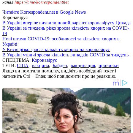
канал
https://t.me/korrespondentnet
Читайте Korrespondent.net в Google News
Коронавірус
В Україні вперше виявили новий варіант коронавірусу Цикада
В Україні за тиждень різко зросла кількість хворих на COVID-
19
Нові штами COVID-19: особливості та кількість хворих в
Україні
У Києві різко зросла кількість хворих на коронавірус
В Україні утричі зросла кількість випадків COVID за тиждень
СПЕЦТЕМА:
Коронавірус
ТЕГИ:
США
,
вакцина
,
Байден
,
вакцинация
,
прививки
Якщо ви помітили помилку, виділіть необхідний текст і
натисніть Ctrl + Enter, щоб повідомити про це редакцію.