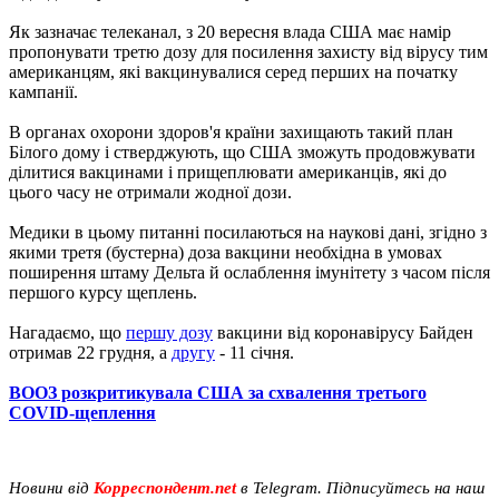
Як зазначає телеканал, з 20 вересня влада США має намір
пропонувати третю дозу для посилення захисту від вірусу тим
американцям, які вакцинувалися серед перших на початку
кампанії.
В органах охорони здоров'я країни захищають такий план
Білого дому і стверджують, що США зможуть продовжувати
ділитися вакцинами і прищеплювати американців, які до
цього часу не отримали жодної дози.
Медики в цьому питанні посилаються на наукові дані, згідно з
якими третя (бустерна) доза вакцини необхідна в умовах
поширення штаму Дельта й ослаблення імунітету з часом після
першого курсу щеплень.
Нагадаємо, що
першу дозу
вакцини від коронавірусу Байден
отримав 22 грудня, а
другу
- 11 січня.
ВООЗ розкритикувала США за схвалення третього
COVID-щеплення
Новини від
Корреспондент.net
в Telegram. Підписуйтесь на наш