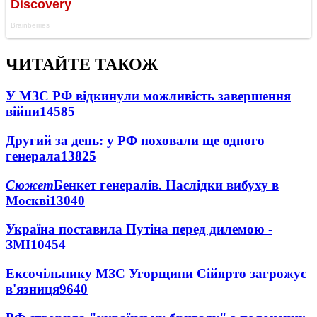
ЧИТАЙТЕ ТАКОЖ
У МЗС РФ відкинули можливість завершення
війни
14585
Другий за день: у РФ поховали ще одного
генерала
13825
Сюжет
Бенкет генералів. Наслідки вибуху в
Москві
13040
Україна поставила Путіна перед дилемою -
ЗМІ
10454
Ексочільнику МЗС Угорщини Сійярто загрожує
в'язниця
9640