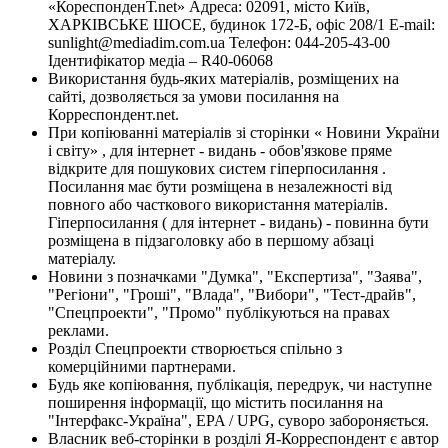
«КореспонденТ.net» Адреса: 02091, місто Київ,
ХАРКІВСЬКЕ ШОСЕ, будинок 172-Б, офіс 208/1 E-mail:
sunlight@mediadim.com.ua
Телефон: 044-205-43-00
Ідентифікатор медіа – R40-06068
Використання будь-яких матеріалів, розміщених на
сайті, дозволяється за умови посилання на
Корреспондент.net.
При копіюванні матеріалів зі сторінки « Новини України
і світу» , для інтернет - видань - обов'язкове пряме
відкрите для пошукових систем гіперпосилання .
Посилання має бути розміщена в незалежності від
повного або часткового використання матеріалів.
Гіперпосилання ( для інтернет - видань) - повинна бути
розміщена в підзаголовку або в першому абзаці
матеріалу.
Новини з позначками "Думка", "Експертиза", "Заява",
"Регіони", "Гроші", "Влада", "Вибори", "Тест-драйв",
"Спецпроекти", "Промо" публікуються на правах
реклами.
Розділ Спецпроекти створюється спільно з
комерційними партнерами.
Будь яке копіювання, публікація, передрук, чи наступне
поширення інформації, що містить посилання на
"Інтерфакс-Україна", EPA / UPG, суворо забороняється.
Власник веб-сторінки в розділі Я-Корреспондент є автор