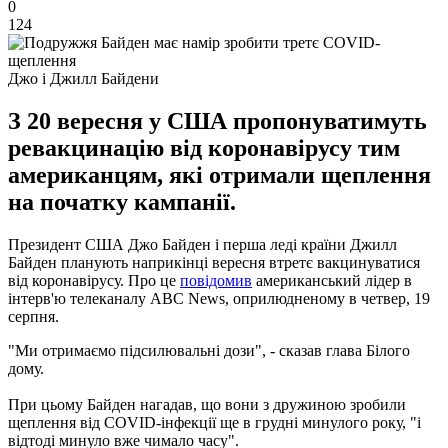
0
124
Джо і Джилл Байдени
З 20 вересня у США пропонуватимуть
ревакцинацію від коронавірусу тим
американцям, які отримали щеплення
на початку кампанії.
Президент США Джо Байден і перша леді країни Джилл
Байден планують наприкінці вересня втретє вакцинуватися
від коронавірусу. Про це
повідомив
американський лідер в
інтерв'ю телеканалу ABC News, оприлюдненому в четвер, 19
серпня.
"Ми отримаємо підсилювальні дози", - сказав глава Білого
дому.
При цьому Байден нагадав, що вони з дружиною зробили
щеплення від COVID-інфекції ще в грудні минулого року, "і
відтоді минуло вже чимало часу".