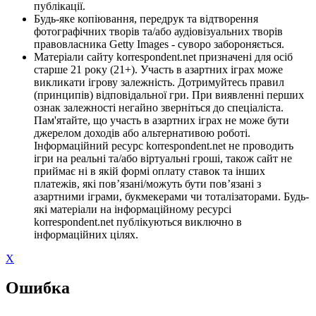
публікації.
Будь-яке копіювання, передрук та відтворення
фотографічних творів та/або аудіовізуальних творів
правовласника Getty Images - суворо забороняється.
Матеріали сайту korrespondent.net призначені для осіб
старше 21 року (21+). Участь в азартних іграх може
викликати ігрову залежність. Дотримуйтесь правил
(принципів) відповідальної гри. При виявленні перших
ознак залежності негайно зверніться до спеціаліста.
Пам'ятайте, що участь в азартних іграх не може бути
джерелом доходів або альтернативою роботі.
Інформаційний ресурс korrespondent.net не проводить
ігри на реальні та/або віртуальні гроші, також сайт не
приймає ні в якій формі оплату ставок та інших
платежів, які пов’язані/можуть бути пов’язані з
азартними іграми, букмекерами чи тоталізаторами. Будь-
які матеріали на інформаційному ресурсі
korrespondent.net публікуються виключно в
інформаційних цілях.
X
Ошибка