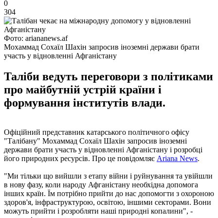
0
304
Фото: ariananews.af
Мохаммад Сохаїл Шахін запросив іноземні держави брати
участь у відновленні Афганістану
Таліби ведуть переговори з політиками
про майбутній устрій країни і
формування інститутів влади.
Офіційний представник катарського політичного офісу
"Талібану" Мохаммад Сохаїл Шахін запросив іноземні
держави брати участь у відновленні Афганістану і розробці
його природних ресурсів. Про це повідомляє
Ariana News
.
"Ми тільки що вийшли з етапу війни і руйнування та увійшли
в нову фазу, коли народу Афганістану необхідна допомога
інших країн. Їм потрібно прийти до нас допомогти з охороною
здоров'я, інфраструктурою, освітою, іншими секторами. Вони
можуть прийти і розробляти наші природні копалини", -