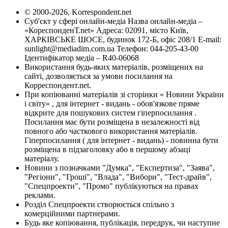
© 2000-2026, Korrespondent.net
Суб'єкт у сфері онлайн-медіа Назва онлайн-медіа –
«КореспонденТ.net» Адреса: 02091, місто Київ,
ХАРКІВСЬКЕ ШОСЕ, будинок 172-Б, офіс 208/1 E-mail:
sunlight@mediadim.com.ua
Телефон: 044-205-43-00
Ідентифікатор медіа – R40-06068
Використання будь-яких матеріалів, розміщених на
сайті, дозволяється за умови посилання на
Корреспондент.net.
При копіюванні матеріалів зі сторінки « Новини України
і світу» , для інтернет - видань - обов'язкове пряме
відкрите для пошукових систем гіперпосилання .
Посилання має бути розміщена в незалежності від
повного або часткового використання матеріалів.
Гіперпосилання ( для інтернет - видань) - повинна бути
розміщена в підзаголовку або в першому абзаці
матеріалу.
Новини з позначками "Думка", "Експертиза", "Заява",
"Регіони", "Гроші", "Влада", "Вибори", "Тест-драйв",
"Спецпроекти", "Промо" публікуються на правах
реклами.
Розділ Спецпроекти створюється спільно з
комерційними партнерами.
Будь яке копіювання, публікація, передрук, чи наступне