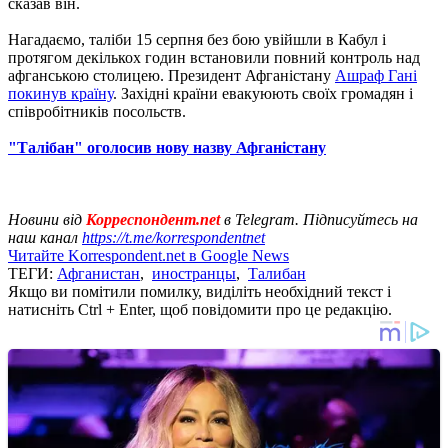
сказав він.
Нагадаємо, таліби 15 серпня без бою увійшли в Кабул і
протягом декількох годин встановили повний контроль над
афганською столицею. Президент Афганістану
Ашраф Гані
покинув країну
. Західні країни евакуюють своїх громадян і
співробітників посольств.
"Талібан" оголосив нову назву Афганістану
Новини від
Корреспондент.net
в Telegram. Підписуйтесь на
наш канал
https://t.me/korrespondentnet
Читайте Korrespondent.net в Google News
ТЕГИ:
Афганистан
,
иностранцы
,
Талибан
Якщо ви помітили помилку, виділіть необхідний текст і
натисніть Ctrl + Enter, щоб повідомити про це редакцію.