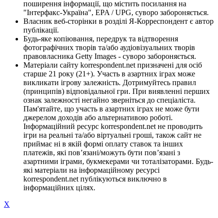
поширення інформації, що містить посилання на
"Інтерфакс-Україна", EPA / UPG, суворо забороняється.
Власник веб-сторінки в розділі Я-Корреспондент є автор
публікації.
Будь-яке копіювання, передрук та відтворення
фотографічних творів та/або аудіовізуальних творів
правовласника Getty Images - суворо забороняється.
Матеріали сайту korrespondent.net призначені для осіб
старше 21 року (21+). Участь в азартних іграх може
викликати ігрову залежність. Дотримуйтесь правил
(принципів) відповідальної гри. При виявленні перших
ознак залежності негайно зверніться до спеціаліста.
Пам'ятайте, що участь в азартних іграх не може бути
джерелом доходів або альтернативою роботі.
Інформаційний ресурс korrespondent.net не проводить
ігри на реальні та/або віртуальні гроші, також сайт не
приймає ні в якій формі оплату ставок та інших
платежів, які пов’язані/можуть бути пов’язані з
азартними іграми, букмекерами чи тоталізаторами. Будь-
які матеріали на інформаційному ресурсі
korrespondent.net публікуються виключно в
інформаційних цілях.
X