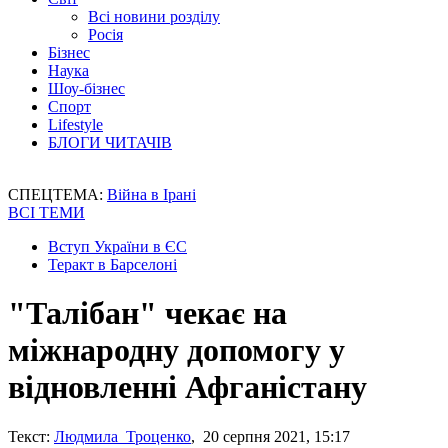
Всі новини розділу
Росія
Бізнес
Наука
Шоу-бізнес
Спорт
Lifestyle
БЛОГИ ЧИТАЧІВ
СПЕЦТЕМА:
Війна в Ірані
ВСІ ТЕМИ
Вступ України в ЄС
Теракт в Барселоні
"Талібан" чекає на
міжнародну допомогу у
відновленні Афганістану
Текст:
Людмила Троценко
, 20 серпня 2021, 15:17