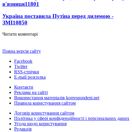
в'язниця
11801
Україна поставила Путіна перед дилемою -
ЗМІ
10850
Читати коментарі
Повна версія сайту
Facebook
Twitter
RSS-стрічки
E-mail розсилка
Контакти
Реклама на сайті
Використання матеріалів korrespondent.net
Правила користування сайтом
Договір користування сайтом
Політика у сфері конфіденційності і персональних даних
Угода щодо користування
Редакція