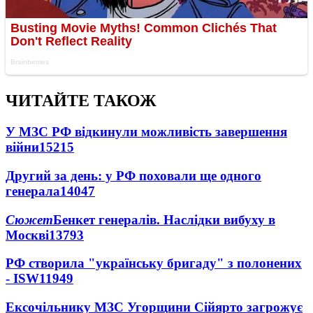
ЧИТАЙТЕ ТАКОЖ
У МЗС РФ відкинули можливість завершення
війни
15215
Другий за день: у РФ поховали ще одного
генерала
14047
Сюжет
Бенкет генералів. Наслідки вибуху в
Москві
13793
РФ створила "українську бригаду" з полонених
- ISW
11949
Ексочільнику МЗС Угорщини Сійярто загрожує