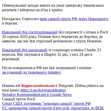
Обмежувальні заходи мають на увазі заморозку банківських
рахунків і заборона на в'їзд у країну.
Нагадаємо, Євросоюз
ввів санкції проти РФ через Навального
в березні.
Навальний був госпіталізований
без свідомості з літака в Росії
20 серпня 2020 року. Пізніше його перевезли до Берліна, де
заявили, що він був отруєний речовиною з групи Новачок.
Навальний був виписаний
зі стаціонару клініки Charite 23
вересня. Він лікувався в Шаріте 32 дні, з них 24 дні в
реанімації.
Після повернення в РФ він був затриманий і пізніше
засуджений до тюремного терміну.
Новини від
Корреспондент.net
в Telegram. Підписуйтесь на
наш канал
https://t.me/korrespondentnet
Читайте Korrespondent.net в Google News
Санкції проти Росії
Сенат США підтримав "пекельні санкції" проти РФ
ЄС запровадив санкції проти п'яти осіб, причетних до ВПК