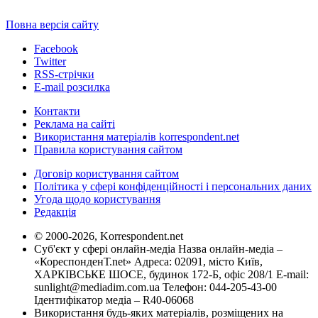
Повна версія сайту
Facebook
Twitter
RSS-стрічки
E-mail розсилка
Контакти
Реклама на сайті
Використання матеріалів korrespondent.net
Правила користування сайтом
Договір користування сайтом
Політика у сфері конфіденційності і персональних даних
Угода щодо користування
Редакція
© 2000-2026, Korrespondent.net
Суб'єкт у сфері онлайн-медіа Назва онлайн-медіа –
«КореспонденТ.net» Адреса: 02091, місто Київ,
ХАРКІВСЬКЕ ШОСЕ, будинок 172-Б, офіс 208/1 E-mail:
sunlight@mediadim.com.ua
Телефон: 044-205-43-00
Ідентифікатор медіа – R40-06068
Використання будь-яких матеріалів, розміщених на