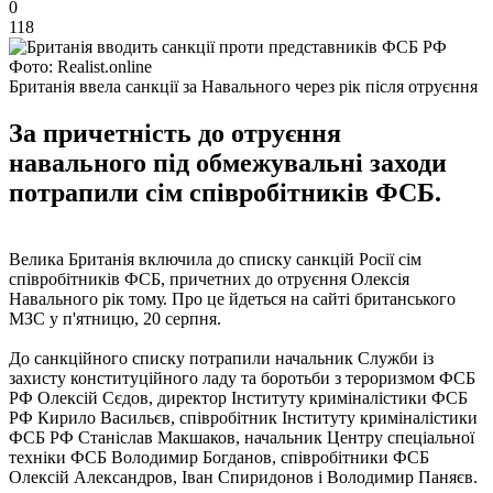
0
118
Фото: Realist.online
Британія ввела санкції за Навального через рік після отруєння
За причетність до отруєння
навального під обмежувальні заходи
потрапили сім співробітників ФСБ.
Велика Британія включила до списку санкцій Росії сім
співробітників ФСБ, причетних до отруєння Олексія
Навального рік тому. Про це йдеться на сайті британського
МЗС у п'ятницю, 20 серпня.
До санкційного списку потрапили начальник Служби із
захисту конституційного ладу та боротьби з тероризмом ФСБ
РФ Олексій Сєдов, директор Інституту криміналістики ФСБ
РФ Кирило Васильєв, співробітник Інституту криміналістики
ФСБ РФ Станіслав Макшаков, начальник Центру спеціальної
техніки ФСБ Володимир Богданов, співробітники ФСБ
Олексій Александров, Іван Спиридонов і Володимир Паняєв.