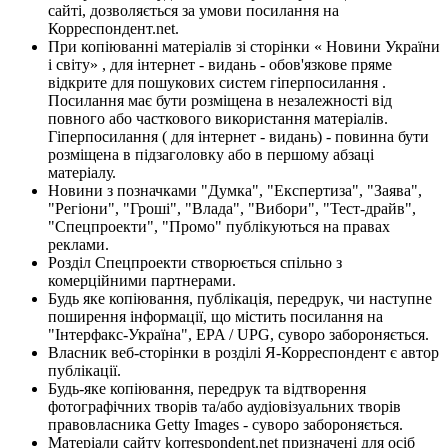
сайті, дозволяється за умови посилання на
Корреспондент.net.
При копіюванні матеріалів зі сторінки « Новини України
і світу» , для інтернет - видань - обов'язкове пряме
відкрите для пошукових систем гіперпосилання .
Посилання має бути розміщена в незалежності від
повного або часткового використання матеріалів.
Гіперпосилання ( для інтернет - видань) - повинна бути
розміщена в підзаголовку або в першому абзаці
матеріалу.
Новини з позначками "Думка", "Експертиза", "Заява",
"Регіони", "Гроші", "Влада", "Вибори", "Тест-драйв",
"Спецпроекти", "Промо" публікуються на правах
реклами.
Розділ Спецпроекти створюється спільно з
комерційними партнерами.
Будь яке копіювання, публікація, передрук, чи наступне
поширення інформації, що містить посилання на
"Інтерфакс-Україна", EPA / UPG, суворо забороняється.
Власник веб-сторінки в розділі Я-Корреспондент є автор
публікації.
Будь-яке копіювання, передрук та відтворення
фотографічних творів та/або аудіовізуальних творів
правовласника Getty Images - суворо забороняється.
Матеріали сайту korrespondent.net призначені для осіб