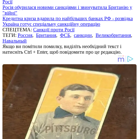
Росії
Росія обурилася новими санкціями і звинуватила Британію у
"війні"
Кредитна криза вдарила по найбільших банках РФ - розвідка
Україна готує спеціальну санкційну операцію
СПЕЦТЕМА:
Санкції проти Росії
ТЕГИ:
Россия
,
Британия
,
ФСБ
,
санкции
,
Великобритания
,
Навальный
Якщо ви помітили помилку, виділіть необхідний текст і
натисніть Ctrl + Enter, щоб повідомити про це редакцію.