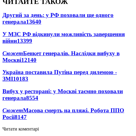
ЧИТАЙТЕ ТАКОЖ
Другий за день: у РФ поховали ще одного
генерала
13640
У МЗС РФ відкинули можливість завершення
війни
13399
Сюжет
Бенкет генералів. Наслідки вибуху в
Москві
12140
Україна поставила Путіна перед дилемою -
ЗМІ
10183
Вибух у ресторані: у Москві таємно поховали
генерала
8554
Сюжет
Масова смерть на пляжі. Робота ППО
Росії
8147
Читати коментарі