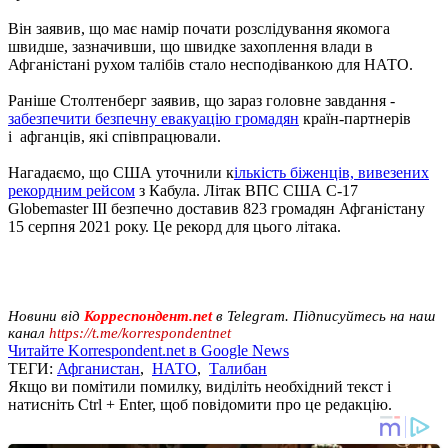
Він заявив, що має намір почати розслідування якомога
швидше, зазначивши, що швидке захоплення влади в
Афганістані рухом талібів стало несподіванкою для НАТО.
Раніше Столтенберг заявив, що зараз головне завдання -
забезпечити безпечну евакуацію громадян
країн-партнерів
і афганців, які співпрацювали.
Нагадаємо, що США уточнили к
ількість біженців, вивезених
рекордним рейсом
з Кабула. Літак ВПС США C-17
Globemaster III безпечно доставив 823 громадян Афганістану
15 серпня 2021 року. Це рекорд для цього літака.
Новини від
Корреспондент.net
в Telegram. Підписуйтесь на наш
канал
https://t.me/korrespondentnet
Читайте Korrespondent.net в Google News
ТЕГИ:
Афганистан
,
НАТО
,
Талибан
Якщо ви помітили помилку, виділіть необхідний текст і
натисніть Ctrl + Enter, щоб повідомити про це редакцію.