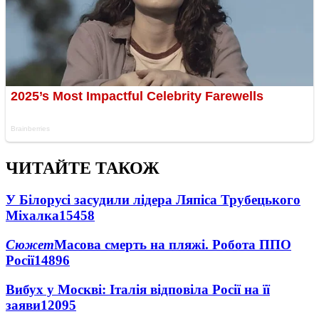
ЧИТАЙТЕ ТАКОЖ
У Білорусі засудили лідера Ляпіса Трубецького
Міхалка
15458
Сюжет
Масова смерть на пляжі. Робота ППО
Росії
14896
Вибух у Москві: Італія відповіла Росії на її
заяви
12095