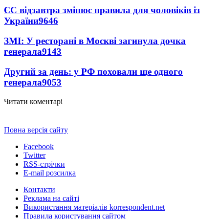
ЄС відзавтра змінює правила для чоловіків із
України
9646
ЗМІ: У ресторані в Москві загинула дочка
генерала
9143
Другий за день: у РФ поховали ще одного
генерала
9053
Читати коментарі
Повна версія сайту
Facebook
Twitter
RSS-стрічки
E-mail розсилка
Контакти
Реклама на сайті
Використання матеріалів korrespondent.net
Правила користування сайтом