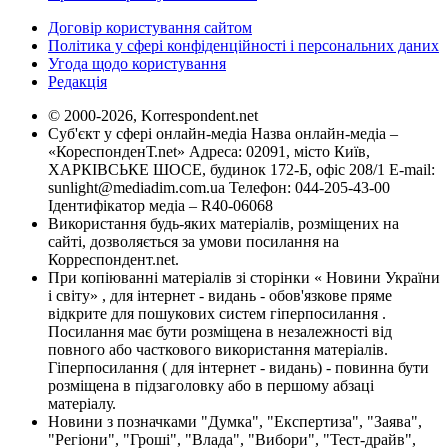
Договір користування сайтом
Політика у сфері конфіденційності і персональних даних
Угода щодо користування
Редакція
© 2000-2026, Korrespondent.net
Суб'єкт у сфері онлайн-медіа Назва онлайн-медіа –
«КореспонденТ.net» Адреса: 02091, місто Київ,
ХАРКІВСЬКЕ ШОСЕ, будинок 172-Б, офіс 208/1 E-mail:
sunlight@mediadim.com.ua
Телефон: 044-205-43-00
Ідентифікатор медіа – R40-06068
Використання будь-яких матеріалів, розміщених на
сайті, дозволяється за умови посилання на
Корреспондент.net.
При копіюванні матеріалів зі сторінки « Новини України
і світу» , для інтернет - видань - обов'язкове пряме
відкрите для пошукових систем гіперпосилання .
Посилання має бути розміщена в незалежності від
повного або часткового використання матеріалів.
Гіперпосилання ( для інтернет - видань) - повинна бути
розміщена в підзаголовку або в першому абзаці
матеріалу.
Новини з позначками "Думка", "Експертиза", "Заява",
"Регіони", "Гроші", "Влада", "Вибори", "Тест-драйв",