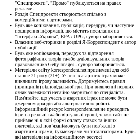
"Спецпроекти", "Промо" публікуються на правах
реклами.
Розділ Спецпроекти створюється спільно з
комерційними партнерами.
Будь яке копіювання, публікація, передрук, чи наступне
поширення інформації, що містить посилання на
"Інтерфакс-Україна", EPA / UPG, суворо забороняється.
Власник веб-сторінки в розділі Я-Корреспондент є автор
публікації.
Будь-яке копіювання, передрук та відтворення
фотографічних творів та/або аудіовізуальних творів
правовласника Getty Images - суворо забороняється.
Матеріали сайту korrespondent.net призначені для осіб
старше 21 року (21+). Участь в азартних іграх може
викликати ігрову залежність. Дотримуйтесь правил
(принципів) відповідальної гри. При виявленні перших
ознак залежності негайно зверніться до спеціаліста.
Пам'ятайте, що участь в азартних іграх не може бути
джерелом доходів або альтернативою роботі.
Інформаційний ресурс korrespondent.net не проводить
ігри на реальні та/або віртуальні гроші, також сайт не
приймає ні в якій формі оплату ставок та інших
платежів, які пов’язані/можуть бути пов’язані з
азартними іграми, букмекерами чи тоталізаторами. Будь-
які матеріали на інформаційному ресурсі