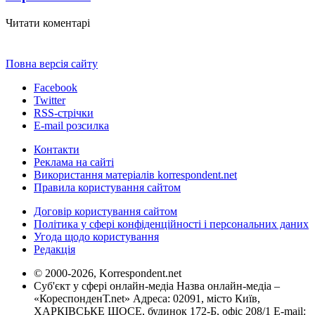
Читати коментарі
Повна версія сайту
Facebook
Twitter
RSS-стрічки
E-mail розсилка
Контакти
Реклама на сайті
Використання матеріалів korrespondent.net
Правила користування сайтом
Договір користування сайтом
Політика у сфері конфіденційності і персональних даних
Угода щодо користування
Редакція
© 2000-2026, Korrespondent.net
Суб'єкт у сфері онлайн-медіа Назва онлайн-медіа –
«КореспонденТ.net» Адреса: 02091, місто Київ,
ХАРКІВСЬКЕ ШОСЕ, будинок 172-Б, офіс 208/1 E-mail: