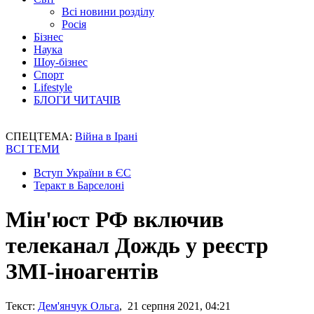
Всі новини розділу
Росія
Бізнес
Наука
Шоу-бізнес
Спорт
Lifestyle
БЛОГИ ЧИТАЧІВ
СПЕЦТЕМА:
Війна в Ірані
ВСІ ТЕМИ
Вступ України в ЄС
Теракт в Барселоні
Мін'юст РФ включив
телеканал Дождь у реєстр
ЗМІ-іноагентів
Текст:
Дем'янчук Ольга
, 21 серпня 2021, 04:21