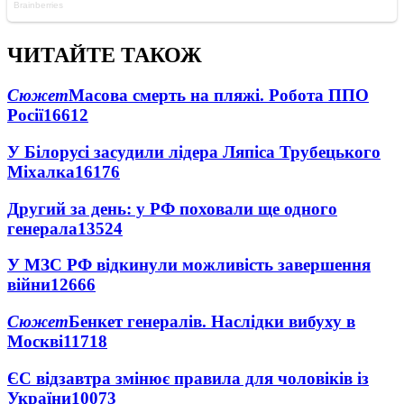
ЧИТАЙТЕ ТАКОЖ
Сюжет
Масова смерть на пляжі. Робота ППО
Росії
16612
У Білорусі засудили лідера Ляпіса Трубецького
Міхалка
16176
Другий за день: у РФ поховали ще одного
генерала
13524
У МЗС РФ відкинули можливість завершення
війни
12666
Сюжет
Бенкет генералів. Наслідки вибуху в
Москві
11718
ЄС відзавтра змінює правила для чоловіків із
України
10073