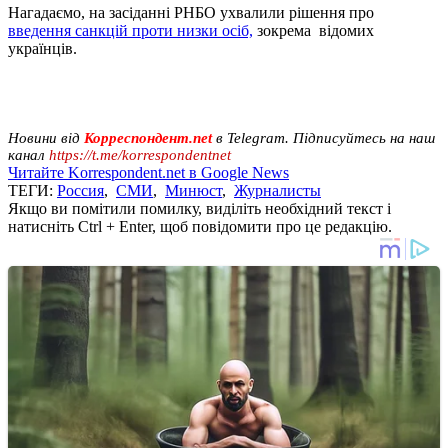
Нагадаємо, на засіданні РНБО ухвалили рішення про
введення санкцій проти низки осіб,
зокрема відомих
українців.
Новини від
Корреспондент.net
в Telegram. Підписуйтесь на наш
канал
https://t.me/korrespondentnet
Читайте Korrespondent.net в Google News
ТЕГИ:
Россия
,
СМИ
,
Минюст
,
Журналисты
Якщо ви помітили помилку, виділіть необхідний текст і
натисніть Ctrl + Enter, щоб повідомити про це редакцію.