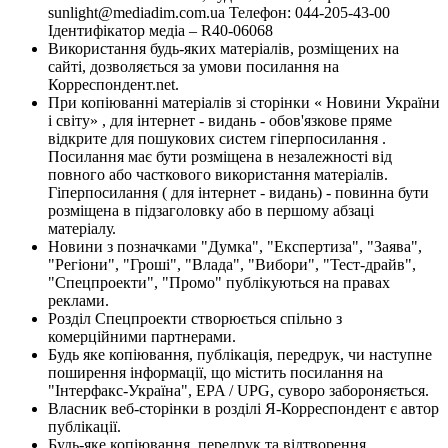
sunlight@mediadim.com.ua
Телефон: 044-205-43-00
Ідентифікатор медіа – R40-06068
Використання будь-яких матеріалів, розміщених на
сайті, дозволяється за умови посилання на
Корреспондент.net.
При копіюванні матеріалів зі сторінки « Новини України
і світу» , для інтернет - видань - обов'язкове пряме
відкрите для пошукових систем гіперпосилання .
Посилання має бути розміщена в незалежності від
повного або часткового використання матеріалів.
Гіперпосилання ( для інтернет - видань) - повинна бути
розміщена в підзаголовку або в першому абзаці
матеріалу.
Новини з позначками "Думка", "Експертиза", "Заява",
"Регіони", "Гроші", "Влада", "Вибори", "Тест-драйв",
"Спецпроекти", "Промо" публікуються на правах
реклами.
Розділ Спецпроекти створюється спільно з
комерційними партнерами.
Будь яке копіювання, публікація, передрук, чи наступне
поширення інформації, що містить посилання на
"Інтерфакс-Україна", EPA / UPG, суворо забороняється.
Власник веб-сторінки в розділі Я-Корреспондент є автор
публікації.
Будь-яке копіювання, передрук та відтворення