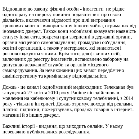
Відповідно до закону, фізичні особи - іноагенти не рідше
одного разу на півроку повинні подавати звіт про свою
діяльність, включаючи відомості про цілі витрачання
грошових коштів і використання іншого майна, отриманих від
іноземних джерел. Також вони зобов'язані вказувати наявність
статусу іноагента, зокрема при зверненні в державні органи,
органи місцевого самоврядування, громадські об'єднання,
освітні організації, а також у матеріалах, які видаються і
розповсюджуються ними. Крім того, для фізичних осіб,
включених до реєстру іноагентів, встановлено заборону на
допуск до державної служби та органів місцевого
самоврядування. За невиконання цих вимог передбачено
адміністративну та кримінальну відповідальність.
Дождь - це канал і однойменний медіахолдинг. Телеканал був
запущений 27 квітня 2010 року. Раніше він здійснював
мовлення на кабельному і супутниковому телебаченні, з 2014
року - тільки в інтернеті. Дождь отримує доходи від реклами,
платної підписки, пожертвувань, продажу товарів в інтернет-
магазині й з інших джерел.
Важливі історії - видання, що виходить онлайн. У ньому
переважно публікувалися розслідування.