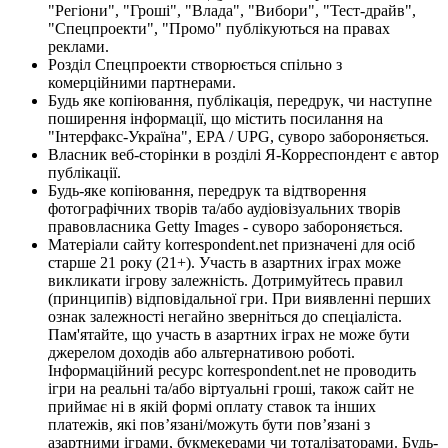
"Регіони", "Гроші", "Влада", "Вибори", "Тест-драйв",
"Спецпроекти", "Промо" публікуються на правах
реклами.
Розділ Спецпроекти створюється спільно з
комерційними партнерами.
Будь яке копіювання, публікація, передрук, чи наступне
поширення інформації, що містить посилання на
"Інтерфакс-Україна", EPA / UPG, суворо забороняється.
Власник веб-сторінки в розділі Я-Корреспондент є автор
публікації.
Будь-яке копіювання, передрук та відтворення
фотографічних творів та/або аудіовізуальних творів
правовласника Getty Images - суворо забороняється.
Матеріали сайту korrespondent.net призначені для осіб
старше 21 року (21+). Участь в азартних іграх може
викликати ігрову залежність. Дотримуйтесь правил
(принципів) відповідальної гри. При виявленні перших
ознак залежності негайно зверніться до спеціаліста.
Пам'ятайте, що участь в азартних іграх не може бути
джерелом доходів або альтернативою роботі.
Інформаційний ресурс korrespondent.net не проводить
ігри на реальні та/або віртуальні гроші, також сайт не
приймає ні в якій формі оплату ставок та інших
платежів, які пов’язані/можуть бути пов’язані з
азартними іграми, букмекерами чи тоталізаторами. Будь-