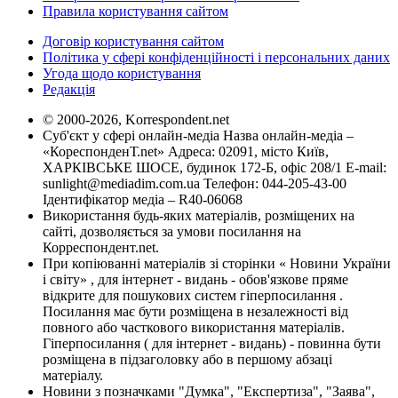
Правила користування сайтом
Договір користування сайтом
Політика у сфері конфіденційності і персональних даних
Угода щодо користування
Редакція
© 2000-2026, Korrespondent.net
Суб'єкт у сфері онлайн-медіа Назва онлайн-медіа –
«КореспонденТ.net» Адреса: 02091, місто Київ,
ХАРКІВСЬКЕ ШОСЕ, будинок 172-Б, офіс 208/1 E-mail:
sunlight@mediadim.com.ua
Телефон: 044-205-43-00
Ідентифікатор медіа – R40-06068
Використання будь-яких матеріалів, розміщених на
сайті, дозволяється за умови посилання на
Корреспондент.net.
При копіюванні матеріалів зі сторінки « Новини України
і світу» , для інтернет - видань - обов'язкове пряме
відкрите для пошукових систем гіперпосилання .
Посилання має бути розміщена в незалежності від
повного або часткового використання матеріалів.
Гіперпосилання ( для інтернет - видань) - повинна бути
розміщена в підзаголовку або в першому абзаці
матеріалу.
Новини з позначками "Думка", "Експертиза", "Заява",