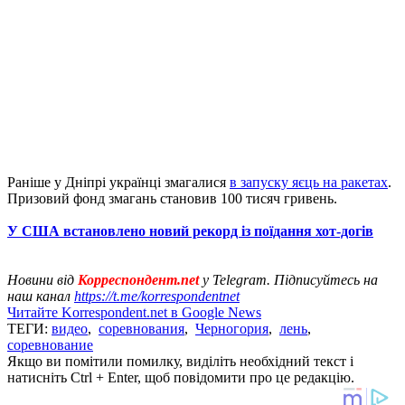
Раніше у Дніпрі українці змагалися
в запуску яєць на ракетах
.
Призовий фонд змагань становив 100 тисяч гривень.
У США встановлено новий рекорд із поїдання хот-догів
Новини від
Корреспондент.net
у Telegram. Підписуйтесь на
наш канал
https://t.me/korrespondentnet
Читайте Korrespondent.net в Google News
ТЕГИ:
видео
,
соревнования
,
Черногория
,
лень
,
соревнование
Якщо ви помітили помилку, виділіть необхідний текст і
натисніть Ctrl + Enter, щоб повідомити про це редакцію.