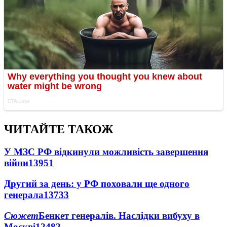
ЧИТАЙТЕ ТАКОЖ
У МЗС РФ відкинули можливість завершення
війни
13951
Другий за день: у РФ поховали ще одного
генерала
13733
Сюжет
Бенкет генералів. Наслідки вибуху в
Москві
12482