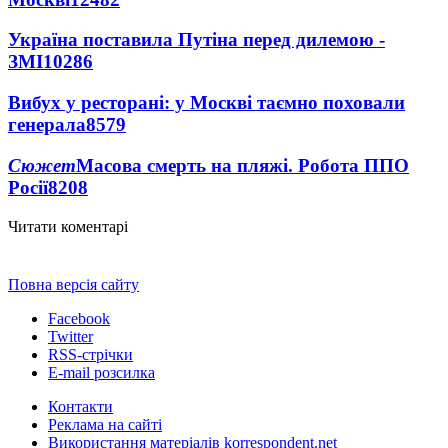
Україна поставила Путіна перед дилемою -
ЗМІ
10286
Вибух у ресторані: у Москві таємно поховали
генерала
8579
Сюжет
Масова смерть на пляжі. Робота ППО
Росії
8208
Читати коментарі
Повна версія сайту
Facebook
Twitter
RSS-стрічки
E-mail розсилка
Контакти
Реклама на сайті
Використання матеріалів korrespondent.net