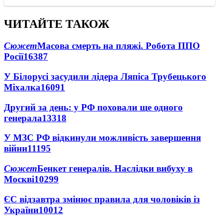
ЧИТАЙТЕ ТАКОЖ
Сюжет
Масова смерть на пляжі. Робота ППО
Росії
16387
У Білорусі засудили лідера Ляпіса Трубецького
Міхалка
16091
Другий за день: у РФ поховали ще одного
генерала
13318
У МЗС РФ відкинули можливість завершення
війни
11195
Сюжет
Бенкет генералів. Наслідки вибуху в
Москві
10299
ЄС відзавтра змінює правила для чоловіків із
України
10012