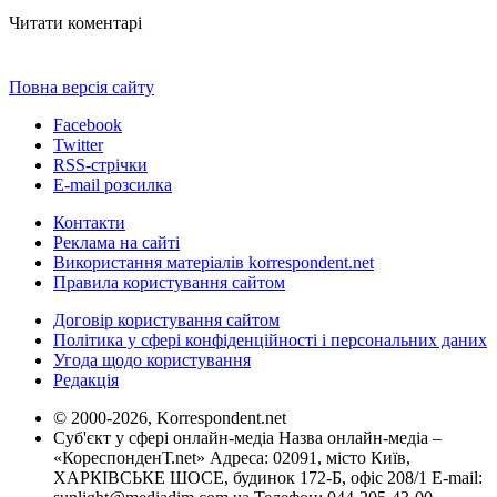
Читати коментарі
Повна версія сайту
Facebook
Twitter
RSS-стрічки
E-mail розсилка
Контакти
Реклама на сайті
Використання матеріалів korrespondent.net
Правила користування сайтом
Договір користування сайтом
Політика у сфері конфіденційності і персональних даних
Угода щодо користування
Редакція
© 2000-2026, Korrespondent.net
Суб'єкт у сфері онлайн-медіа Назва онлайн-медіа –
«КореспонденТ.net» Адреса: 02091, місто Київ,
ХАРКІВСЬКЕ ШОСЕ, будинок 172-Б, офіс 208/1 E-mail: