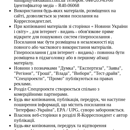
sunlight@mediadim.com.ua
Телефон: 044-205-43-00
Ідентифікатор медіа – R40-06068
Використання будь-яких матеріалів, розміщених на
сайті, дозволяється за умови посилання на
Корреспондент.net.
При копіюванні матеріалів зі сторінки « Новини України
і світу» , для інтернет - видань - обов'язкове пряме
відкрите для пошукових систем гіперпосилання .
Посилання має бути розміщена в незалежності від
повного або часткового використання матеріалів.
Гіперпосилання ( для інтернет - видань) - повинна бути
розміщена в підзаголовку або в першому абзаці
матеріалу.
Новини з позначками "Думка", "Експертиза", "Заява",
"Регіони", "Гроші", "Влада", "Вибори", "Тест-драйв",
"Спецпроекти", "Промо" публікуються на правах
реклами.
Розділ Спецпроекти створюється спільно з
комерційними партнерами.
Будь яке копіювання, публікація, передрук, чи наступне
поширення інформації, що містить посилання на
"Інтерфакс-Україна", EPA / UPG, суворо забороняється.
Власник веб-сторінки в розділі Я-Корреспондент є автор
публікації.
Будь-яке копіювання, передрук та відтворення