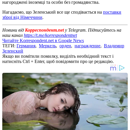
нагороджені іноземці та особи без громадянства.
Нагадаємо, що Зеленський все ще сподівається на
поставки
зброї від Німеччини
.
Новини від
Корреспондент.net
у Telegram. Підписуйтесь на
наш канал
https://t.me/korrespondentnet
Читайте Korrespondent.net в Google News
ТЕГИ:
Германия
,
Меркель
,
орден
,
награждение
,
Владимир
Зеленский
Якщо ви помітили помилку, виділіть необхідний текст і
натисніть Ctrl + Enter, щоб повідомити про це редакцію.