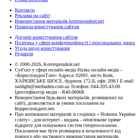
Контакти
Реклама на сайті
Використання матеріалів korrespondent.net
Правила користування сайтом
Договір користування сайтом
Політика у сфері конфіденційності і персональних даних
Угода щодо користування
Редакція
© 2000-2026, Korrespondent.net
Суб'єкт у сфері онлайн-медіа Назва онлайн-медіа –
«КореспонденТ.net» Адреса: 02091, місто Київ,
ХАРКІВСЬКЕ ШОСЕ, будинок 172-Б, офіс 208/1 E-mail:
sunlight@mediadim.com.ua
Телефон: 044-205-43-00
Ідентифікатор медіа – R40-06068
Використання будь-яких матеріалів, розміщених на
сайті, дозволяється за умови посилання на
Корреспондент.net.
При копіюванні матеріалів зі сторінки « Новини України
і світу» , для інтернет - видань - обов'язкове пряме
відкрите для пошукових систем гіперпосилання .
Посилання має бути розміщена в незалежності від
повного або часткового використання матеріалів.