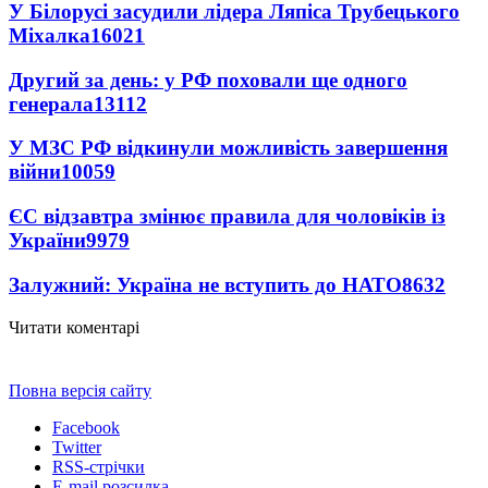
У Білорусі засудили лідера Ляпіса Трубецького
Міхалка
16021
Другий за день: у РФ поховали ще одного
генерала
13112
У МЗС РФ відкинули можливість завершення
війни
10059
ЄС відзавтра змінює правила для чоловіків із
України
9979
Залужний: Україна не вступить до НАТО
8632
Читати коментарі
Повна версія сайту
Facebook
Twitter
RSS-стрічки
E-mail розсилка