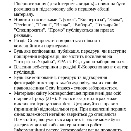
Гіперпосилання ( для інтернет - видань) - повинна бути
розміщена в підзаголовку або в першому абзаці
матеріалу.
Новини з позначками "Думка", "Експертиза", "Заява",
"Регіони", "Гроші", "Влада", "Вибори", "Тест-драйв",
"Спецпроекти", "Промо" публікуються на правах
реклами.
Розділ Спецпроекти створюється спільно з
комерційними партнерами.
Будь яке копіювання, публікація, передрук, чи наступне
поширення інформації, що містить посилання на
"Інтерфакс-Україна", EPA / UPG, суворо забороняється.
Власник веб-сторінки в розділі Я-Корреспондент є автор
публікації.
Будь-яке копіювання, передрук та відтворення
фотографічних творів та/або аудіовізуальних творів
правовласника Getty Images - суворо забороняється.
Матеріали сайту korrespondent.net призначені для осіб
старше 21 року (21+). Участь в азартних іграх може
викликати ігрову залежність. Дотримуйтесь правил
(принципів) відповідальної гри. При виявленні перших
ознак залежності негайно зверніться до спеціаліста.
Пам'ятайте, що участь в азартних іграх не може бути
джерелом доходів або альтернативою роботі.
Інформаційний ресурс korrespondent.net не проводить