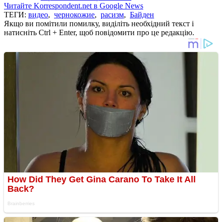
Читайте Korrespondent.net в Google News
ТЕГИ:
видео
,
чернокожие
,
расизм
,
Байден
Якщо ви помітили помилку, виділіть необхідний текст і
натисніть Ctrl + Enter, щоб повідомити про це редакцію.