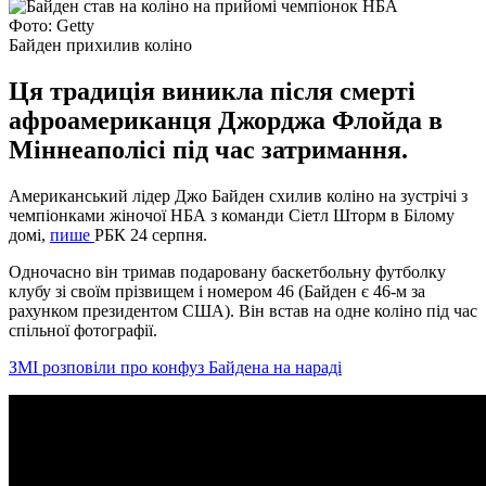
Фото: Getty
Байден прихилив коліно
Ця традиція виникла після смерті
афроамериканця Джорджа Флойда в
Міннеаполісі під час затримання.
Американський лідер Джо Байден схилив коліно на зустрічі з
чемпіонками жіночої НБА з команди Сіетл Шторм в Білому
домі,
пише
РБК 24 серпня.
Одночасно він тримав подаровану баскетбольну футболку
клубу зі своїм прізвищем і номером 46 (Байден є 46-м за
рахунком президентом США). Він встав на одне коліно під час
спільної фотографії.
ЗМІ розповіли про конфуз Байдена на нараді