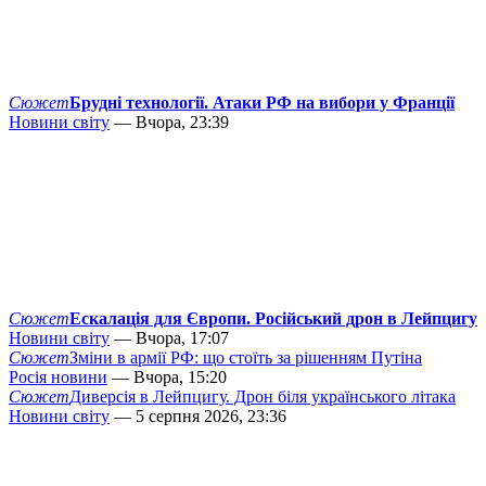
Сюжет
Брудні технології. Атаки РФ на вибори у Франції
Новини світу
— Вчора, 23:39
Сюжет
Ескалація для Європи. Російський дрон в Лейпцигу
Новини світу
— Вчора, 17:07
Сюжет
Зміни в армії РФ: що стоїть за рішенням Путіна
Росія новини
— Вчора, 15:20
Сюжет
Диверсія в Лейпцигу. Дрон біля українського літака
Новини світу
— 5 серпня 2026, 23:36