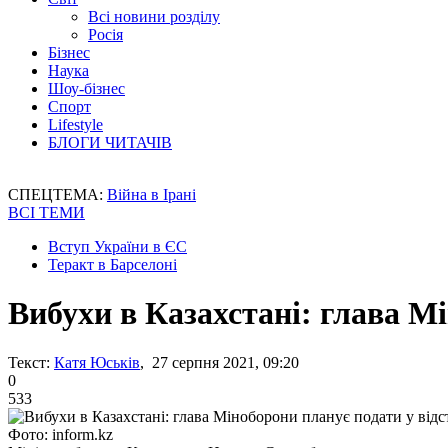
Всі новини розділу
Росія
Бізнес
Наука
Шоу-бізнес
Спорт
Lifestyle
БЛОГИ ЧИТАЧІВ
СПЕЦТЕМА:
Війна в Ірані
ВСІ ТЕМИ
Вступ України в ЄС
Теракт в Барселоні
Вибухи в Казахстані: глава М
Текст:
Катя Юськів
, 27 серпня 2021, 09:20
0
533
Фото: inform.kz