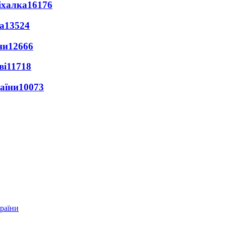
іхалка
16176
а
13524
ни
12666
ві
11718
раїни
10073
країни