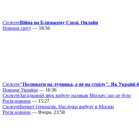
Сюжет
Війна на Близькому Сході. Онлайн
Новини світу
— 18:56
Сюжет
"Полювати на лучника, а не на стрілу". Як Україні 
Новини України
— 16:36
Сюжет
Загадковий звук вибуху налякав Москву: що це було
Росія новини
— 15:27
Сюжет
Бенкет генералів. Наслідки вибуху в Москві
Росія новини
— Вчора, 23:58