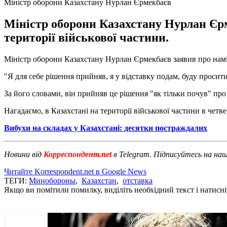
Міністр оборони Казахстану Нурлан Єрмекбаєв
Міністр оборони Казахстану Нурлан Єрм
території військової частини.
Міністр оборони Казахстану Нурлан Єрмекбаєв заявив про намір 
"Я для себе рішення прийняв, я у відставку подам, буду просит
За його словами, він прийняв це рішення "як тільки почув" про
Нагадаємо, в Казахстані на території військової частини в четве
Вибухи на складах у Казахстані: десятки постраждалих
Новини від
Корреспондент.net
в Telegram. Підписуйтесь на на
Читайте Korrespondent.net в Google News
ТЕГИ:
Минобороны
,
Казахстан
,
отставка
Якщо ви помітили помилку, виділіть необхідний текст і натисніт