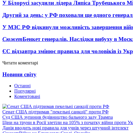
У Білорусі засудили лідера Ляпіса Трубецького М
Другий за день: у РФ поховали ще одного генерал
У МЗС РФ відкинули можливість завершення вій
Сюжет
Бенкет генералів. Наслідки вибуху в Моск
ЄС відзавтра змінює правила для чоловіків із Ук
Читати коментарі
Новини світу
Останні
Популярні
Коментовані
Сенат США підтримав "пекельні санкції" проти РФ
Суд США зупинив будівництво бального залу Трампа
Ціни на труни в Росії злетіли на 105% з початку війни проти У
Данія вводить нові правила для учнів через штучний інтелект