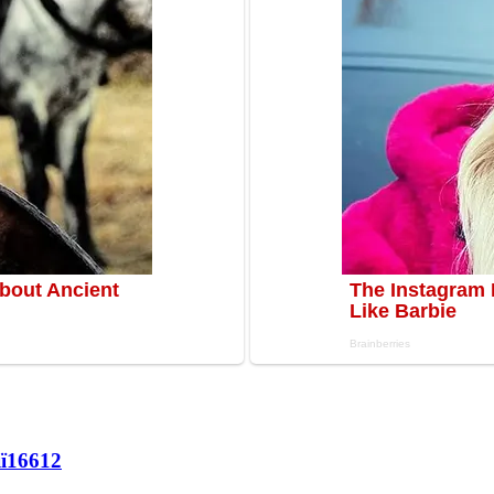
ї
16612