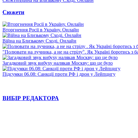
Сюжет
Війна на Близькому Сході. Онлайн
Сюжети
Вторгнення Росії в Україну. Онлайн
Війна на Близькому Сході. Онлайн
"Полювати на лучника, а не на стрілу". Як Україні боротись з 
Загадковий звук вибуху налякав Москву: що це було
Підсумки 06.08: Санкції проти РФ і дрон у Лейпцигу
ВИБІР РЕДАКТОРА