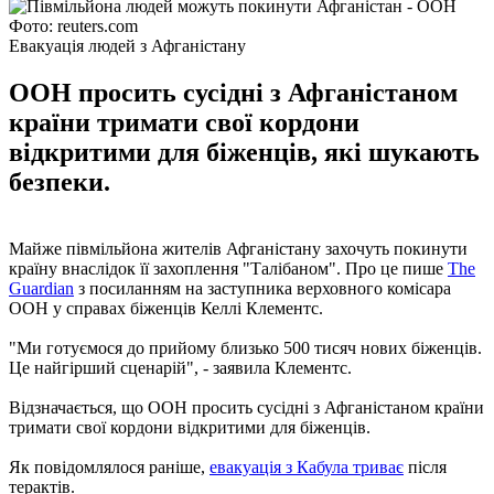
Фото: reuters.com
Евакуація людей з Афганістану
ООН просить сусідні з Афганістаном
країни тримати свої кордони
відкритими для біженців, які шукають
безпеки.
Майже півмільйона жителів Афганістану захочуть покинути
країну внаслідок її захоплення "Талібаном". Про це пише
The
Guardian
з посиланням на заступника верховного комісара
ООН у справах біженців Келлі Клементс.
"Ми готуємося до прийому близько 500 тисяч нових біженців.
Це найгірший сценарій", - заявила Клементс.
Відзначається, що ООН просить сусідні з Афганістаном країни
тримати свої кордони відкритими для біженців.
Як повідомлялося раніше,
евакуація з Кабула триває
після
терактів.