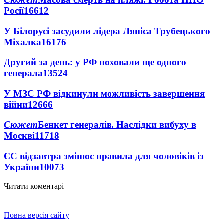
Росії
16612
У Білорусі засудили лідера Ляпіса Трубецького
Міхалка
16176
Другий за день: у РФ поховали ще одного
генерала
13524
У МЗС РФ відкинули можливість завершення
війни
12666
Сюжет
Бенкет генералів. Наслідки вибуху в
Москві
11718
ЄС відзавтра змінює правила для чоловіків із
України
10073
Читати коментарі
Повна версія сайту