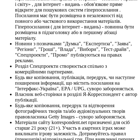
і світу» , для інтернет - видань - обов'язкове пряме
відкрите для пошукових систем гіперпосилання .
Посилання має бути розміщена в незалежності від
повного або часткового використання матеріалів.
Гіперпосилання ( для інтернет - видань) - повинна бути
розміщена в підзаголовку або в першому абзаці
матеріалу.
Новини з позначками "Думка", "Експертиза", "Заява",
"Регіони", "Гроші", "Влада", "Вибори", "Тест-драйв",
"Спецпроекти", "Промо" публікуються на правах
реклами.
Розділ Спецпроекти створюється спільно з
комерційними партнерами.
Будь яке копіювання, публікація, передрук, чи наступне
поширення інформації, що містить посилання на
"Інтерфакс-Україна", EPA / UPG, суворо забороняється.
Власник веб-сторінки в розділі Я-Корреспондент є автор
публікації.
Будь-яке копіювання, передрук та відтворення
фотографічних творів та/або аудіовізуальних творів
правовласника Getty Images - суворо забороняється.
Матеріали сайту korrespondent.net призначені для осіб
старше 21 року (21+). Участь в азартних іграх може
викликати ігрову залежність. Дотримуйтесь правил
(принципів) відповідальної гри. При виявленні перших