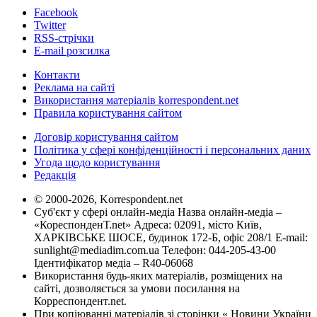
Facebook
Twitter
RSS-стрічки
E-mail розсилка
Контакти
Реклама на сайті
Використання матеріалів korrespondent.net
Правила користування сайтом
Договір користування сайтом
Політика у сфері конфіденційності і персональних даних
Угода щодо користування
Редакція
© 2000-2026, Korrespondent.net
Суб'єкт у сфері онлайн-медіа Назва онлайн-медіа –
«КореспонденТ.net» Адреса: 02091, місто Київ,
ХАРКІВСЬКЕ ШОСЕ, будинок 172-Б, офіс 208/1 E-mail:
sunlight@mediadim.com.ua
Телефон: 044-205-43-00
Ідентифікатор медіа – R40-06068
Використання будь-яких матеріалів, розміщених на
сайті, дозволяється за умови посилання на
Корреспондент.net.
При копіюванні матеріалів зі сторінки « Новини України