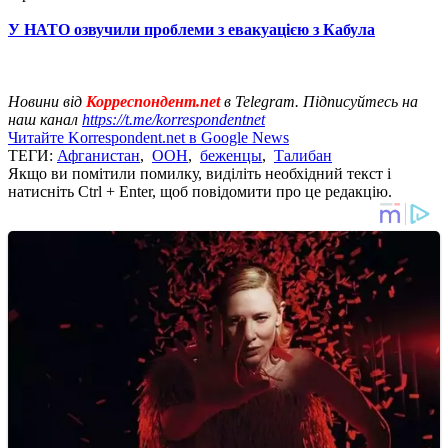
У НАТО озвучили проблеми з евакуацією з Кабула
Новини від
Корреспондент.net
в Telegram. Підписуйтесь на
наш канал
https://t.me/korrespondentnet
Читайте Korrespondent.net в Google News
ТЕГИ:
Афганистан
,
ООН
,
беженцы
,
Талибан
Якщо ви помітили помилку, виділіть необхідний текст і
натисніть Ctrl + Enter, щоб повідомити про це редакцію.