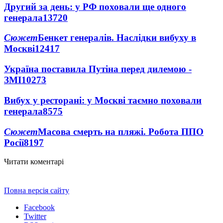
Другий за день: у РФ поховали ще одного
генерала
13720
Сюжет
Бенкет генералів. Наслідки вибуху в
Москві
12417
Україна поставила Путіна перед дилемою -
ЗМІ
10273
Вибух у ресторані: у Москві таємно поховали
генерала
8575
Сюжет
Масова смерть на пляжі. Робота ППО
Росії
8197
Читати коментарі
Повна версія сайту
Facebook
Twitter