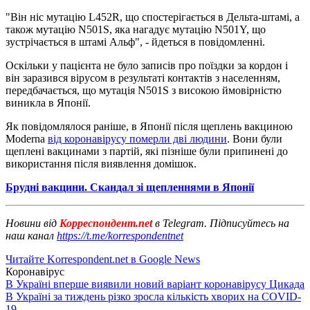
"Він ніс мутацію L452R, що спостерігається в Дельта-штамі, а
також мутацію N501S, яка нагадує мутацію N501Y, що
зустрічається в штамі Альф", - йдеться в повідомленні.
Оскільки у пацієнта не було записів про поїздки за кордон і
він заразився вірусом в результаті контактів з населенням,
передбачається, що мутація N501S з високою ймовірністю
виникла в Японії.
Як повідомлялося раніше, в Японії після щеплень вакциною
Moderna
від коронавірусу померли дві людини
. Вони були
щеплені вакцинами з партій, які пізніше були припинені до
використання після виявлення домішок.
Брудні вакцини. Скандал зі щепленнями в Японії
Новини від
Корреспондент.net
в Telegram. Підписуйтесь на
наш канал
https://t.me/korrespondentnet
Читайте Korrespondent.net в Google News
Коронавірус
В Україні вперше виявили новий варіант коронавірусу Цикада
В Україні за тиждень різко зросла кількість хворих на COVID-
19