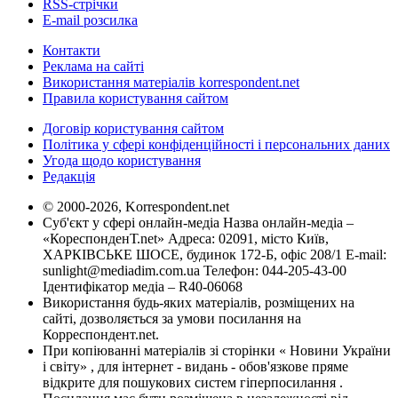
RSS-стрічки
E-mail розсилка
Контакти
Реклама на сайті
Використання матеріалів korrespondent.net
Правила користування сайтом
Договір користування сайтом
Політика у сфері конфіденційності і персональних даних
Угода щодо користування
Редакція
© 2000-2026, Korrespondent.net
Суб'єкт у сфері онлайн-медіа Назва онлайн-медіа –
«КореспонденТ.net» Адреса: 02091, місто Київ,
ХАРКІВСЬКЕ ШОСЕ, будинок 172-Б, офіс 208/1 E-mail:
sunlight@mediadim.com.ua
Телефон: 044-205-43-00
Ідентифікатор медіа – R40-06068
Використання будь-яких матеріалів, розміщених на
сайті, дозволяється за умови посилання на
Корреспондент.net.
При копіюванні матеріалів зі сторінки « Новини України
і світу» , для інтернет - видань - обов'язкове пряме
відкрите для пошукових систем гіперпосилання .