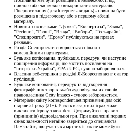
Посилання має бути розміщена в незалежності від
повного або часткового використання матеріалів.
Гіперпосилання ( для інтернет - видань) - повинна бути
розміщена в підзаголовку або в першому абзаці
матеріалу.
Новини з позначками "Думка", "Експертиза", "Заява",
"Регіони", "Гроші", "Влада", "Вибори", "Тест-драйв",
"Спецпроекти", "Промо" публікуються на правах
реклами.
Розділ Спецпроекти створюється спільно з
комерційними партнерами.
Будь яке копіювання, публікація, передрук, чи наступне
поширення інформації, що містить посилання на
"Інтерфакс-Україна", EPA / UPG, суворо забороняється.
Власник веб-сторінки в розділі Я-Корреспондент є автор
публікації.
Будь-яке копіювання, передрук та відтворення
фотографічних творів та/або аудіовізуальних творів
правовласника Getty Images - суворо забороняється.
Матеріали сайту korrespondent.net призначені для осіб
старше 21 року (21+). Участь в азартних іграх може
викликати ігрову залежність. Дотримуйтесь правил
(принципів) відповідальної гри. При виявленні перших
ознак залежності негайно зверніться до спеціаліста.
Пам'ятайте, що участь в азартних іграх не може бути