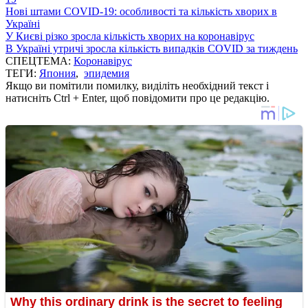
Нові штами COVID-19: особливості та кількість хворих в
Україні
У Києві різко зросла кількість хворих на коронавірус
В Україні утричі зросла кількість випадків COVID за тиждень
СПЕЦТЕМА:
Коронавірус
ТЕГИ:
Япония
,
эпидемия
Якщо ви помітили помилку, виділіть необхідний текст і
натисніть Ctrl + Enter, щоб повідомити про це редакцію.