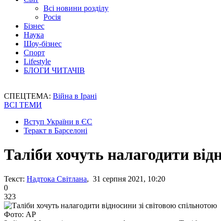
Всі новини розділу
Росія
Бізнес
Наука
Шоу-бізнес
Спорт
Lifestyle
БЛОГИ ЧИТАЧІВ
СПЕЦТЕМА:
Війна в Ірані
ВСІ ТЕМИ
Вступ України в ЄС
Теракт в Барселоні
Таліби хочуть налагодити від
Текст:
Надтока Світлана
, 31 серпня 2021, 10:20
0
323
Фото: AP