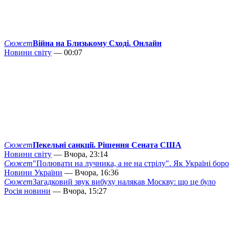
Сюжет
Війна на Близькому Сході. Онлайн
Новини світу
— 00:07
Сюжет
Пекельні санкції. Рішення Сената США
Новини світу
— Вчора, 23:14
Сюжет
"Полювати на лучника, а не на стрілу". Як Україні бор
Новини України
— Вчора, 16:36
Сюжет
Загадковий звук вибуху налякав Москву: що це було
Росія новини
— Вчора, 15:27