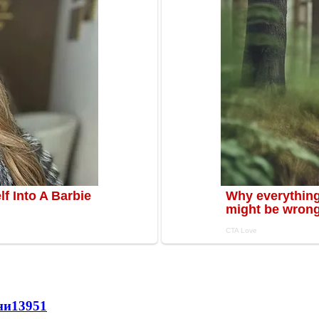
ни
13951