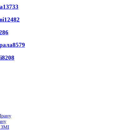
а
13733
ві
12482
286
ерала
8579
ї
8208
ану
 ЗМІ