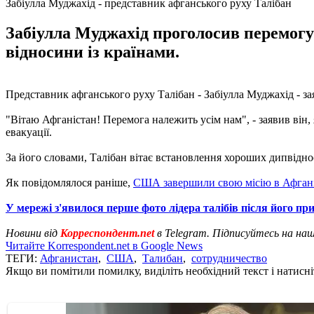
Забіулла Муджахід - представник афганського руху Талібан
Забіулла Муджахід проголосив перемогу 
відносини із країнами.
Представник афганського руху Талібан - Забіулла Муджахід - з
"Вітаю Афганістан! Перемога належить усім нам", - заявив він,
евакуації.
За його словами, Талібан вітає встановлення хороших дипвіднос
Як повідомлялося раніше,
США завершили свою місію в Афгані
У мережі з'явилося перше фото лідера талібів після його при
Новини від
Корреспондент.net
в Telegram. Підписуйтесь на на
Читайте Korrespondent.net в Google News
ТЕГИ:
Афганистан
,
США
,
Талибан
,
сотрудничество
Якщо ви помітили помилку, виділіть необхідний текст і натисніт