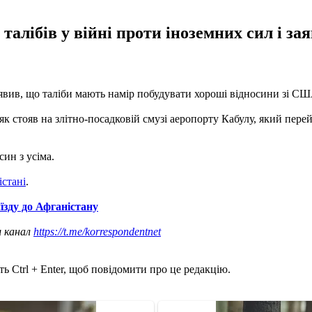
талібів у війні проти іноземних сил і за
аявив, що таліби мають намір побудувати хороші відносини зі С
 як стояв на злітно-посадковій смузі аеропорту Кабулу, який пер
ин з усіма.
стані
.
їзду до Афганістану
ш канал
https://t.me/korrespondentnet
ь Ctrl + Enter, щоб повідомити про це редакцію.