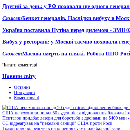
Другий за день: у РФ поховали ще одного генерал
Сюжет
Бенкет генералів. Наслідки вибуху в Моск
Україна поставила Путіна перед дилемою - ЗМІ
10
Вибух у ресторані: у Москві таємно поховали ген
Сюжет
Масова смерть на пляжі. Робота ППО Росі
Читати коментарі
Новини світу
Останні
Популярні
Коментовані
США перехопили понад 50 суден після відновлення блокади Ір
Пентагон придбає лазери для боротьби з дронами на $400 млн -
ЄС відреагував на "пекельні санкції" США проти Росії
Трамп різко відреагував на рішення суду щодо бальної зали