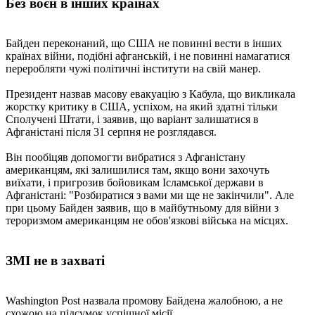
Без воєн в інших країнах
Байден переконаний, що США не повинні вести в інших
країнах війни, подібні афганській, і не повинні намагатися
переробляти чужі політичні інститути на свій манер.
Президент назвав масову евакуацію з Кабула, що викликала
жорстку критику в США, успіхом, на який здатні тільки
Сполучені Штати, і заявив, що варіант залишатися в
Афганістані після 31 серпня не розглядався.
Він пообіцяв допомогти вибратися з Афганістану
американцям, які залишилися там, якщо вони захочуть
виїхати, і пригрозив бойовикам Ісламської держави в
Афганістані: "Розбиратися з вами ми ще не закінчили". Але
при цьому Байден заявив, що в майбутньому для війни з
тероризмом американцям не обов'язкові війська на місцях.
ЗМІ не в захваті
Washington Post назвала промову Байдена жалобною, а не
схожою на підсумок успішної місії.