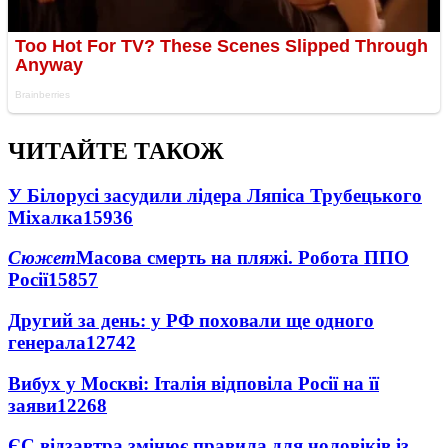
ЧИТАЙТЕ ТАКОЖ
У Білорусі засудили лідера Ляпіса Трубецького
Міхалка
15936
Сюжет
Масова смерть на пляжі. Робота ППО
Росії
15857
Другий за день: у РФ поховали ще одного
генерала
12742
Вибух у Москві: Італія відповіла Росії на її
заяви
12268
ЄС відзавтра змінює правила для чоловіків із