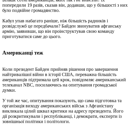
попередили 19 разів, сказав він, додавши, що у більшості з них
було подвійне громадянство.
Кабул упав набагато раніше, ніж більшість радників і
розвідслужб це передбачали? Байден звинуватив афганську
армію, заявивши, що він проінструктував свою команду
приготуватися саме до цього.
Американці теж
Коли президент Байден прийняв рішення про завершення
найтривалішої війни в історії США, переважна більшість
американців підтримала цей крок, повідомляє американський
телеканал NBC, посилаючись на опитування громадської
думки.
У той же час, опитування показують, що сама підготовка та
організація виходу американських військ з Афганістану
викликала цілий шквал критики на адресу президента. Його
дії розкритикували і республіканці, і демократи, експерти із
зовнішньої політики і політологи.