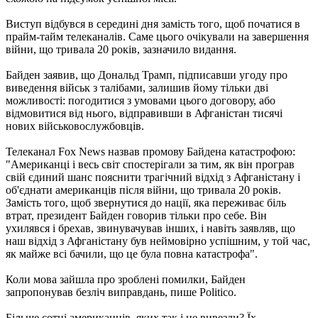
Виступ відбувся в середині дня замість того, щоб початися в
прайм-тайм телеканалів. Саме цього очікували на завершення
війни, що тривала 20 років, зазначило видання.
Байден заявив, що Дональд Трамп, підписавши угоду про
виведення військ з талібами, залишив йому тільки дві
можливості: погодитися з умовами цього договору, або
відмовитися від нього, відправивши в Афганістан тисячі
нових військовослужбовців.
Телеканал Fox News назвав промову Байдена катастрофою:
"Американці і весь світ спостерігали за тим, як він програв
свій єдиний шанс пояснити трагічний відхід з Афганістану і
об'єднати американців після війни, що тривала 20 років.
Замість того, щоб звернутися до нації, яка переживає біль
втрат, президент Байден говорив тільки про себе. Він
ухилявся і брехав, звинувачував інших, і навіть заявляв, що
наш відхід з Афганістану був неймовірно успішним, у той час,
як майже всі бачили, що це була повна катастрофа".
Коли мова зайшла про зроблені помилки, Байден
запропонував безліч виправдань, пише Politico.
Більше сотні американців, яких так і не вивезли? Їх