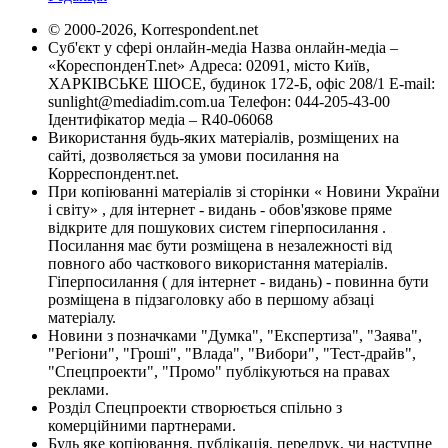
© 2000-2026, Korrespondent.net
Суб'єкт у сфері онлайн-медіа Назва онлайн-медіа –
«КореспонденТ.net» Адреса: 02091, місто Київ,
ХАРКІВСЬКЕ ШОСЕ, будинок 172-Б, офіс 208/1 E-mail:
sunlight@mediadim.com.ua
Телефон: 044-205-43-00
Ідентифікатор медіа – R40-06068
Використання будь-яких матеріалів, розміщених на
сайті, дозволяється за умови посилання на
Корреспондент.net.
При копіюванні матеріалів зі сторінки « Новини України
і світу» , для інтернет - видань - обов'язкове пряме
відкрите для пошукових систем гіперпосилання .
Посилання має бути розміщена в незалежності від
повного або часткового використання матеріалів.
Гіперпосилання ( для інтернет - видань) - повинна бути
розміщена в підзаголовку або в першому абзаці
матеріалу.
Новини з позначками "Думка", "Експертиза", "Заява",
"Регіони", "Гроші", "Влада", "Вибори", "Тест-драйв",
"Спецпроекти", "Промо" публікуються на правах
реклами.
Розділ Спецпроекти створюється спільно з
комерційними партнерами.
Будь яке копіювання, публікація, передрук, чи наступне