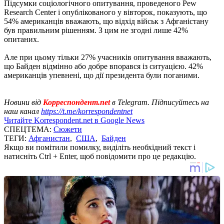
Підсумки соціологічного опитування, проведеного Pew
Research Center і опублікованого у вівторок, показують, що
54% ​​американців вважають, що відхід військ з Афганістану
був правильним рішенням. З цим не згодні лише 42%
опитаних.
Але при цьому тільки 27% учасників опитування вважають,
що Байден відмінно або добре впорався із ситуацією. 42%
американців упевнені, що дії президента були поганими.
Новини від
Корреспондент.net
в Telegram. Підписуйтесь на
наш канал
https://t.me/korrespondentnet
Читайте Korrespondent.net в Google News
СПЕЦТЕМА:
Сюжети
ТЕГИ:
Афганистан
,
США
,
Байден
Якщо ви помітили помилку, виділіть необхідний текст і
натисніть Ctrl + Enter, щоб повідомити про це редакцію.