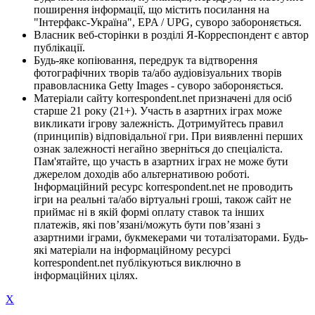
поширення інформації, що містить посилання на
"Інтерфакс-Україна", EPA / UPG, суворо забороняється.
Власник веб-сторінки в розділі Я-Корреспондент є автор
публікації.
Будь-яке копіювання, передрук та відтворення
фотографічних творів та/або аудіовізуальних творів
правовласника Getty Images - суворо забороняється.
Матеріали сайту korrespondent.net призначені для осіб
старше 21 року (21+). Участь в азартних іграх може
викликати ігрову залежність. Дотримуйтесь правил
(принципів) відповідальної гри. При виявленні перших
ознак залежності негайно зверніться до спеціаліста.
Пам'ятайте, що участь в азартних іграх не може бути
джерелом доходів або альтернативою роботі.
Інформаційний ресурс korrespondent.net не проводить
ігри на реальні та/або віртуальні гроші, також сайт не
приймає ні в якій формі оплату ставок та інших
платежів, які пов’язані/можуть бути пов’язані з
азартними іграми, букмекерами чи тоталізаторами. Будь-
які матеріали на інформаційному ресурсі
korrespondent.net публікуються виключно в
інформаційних цілях.
X