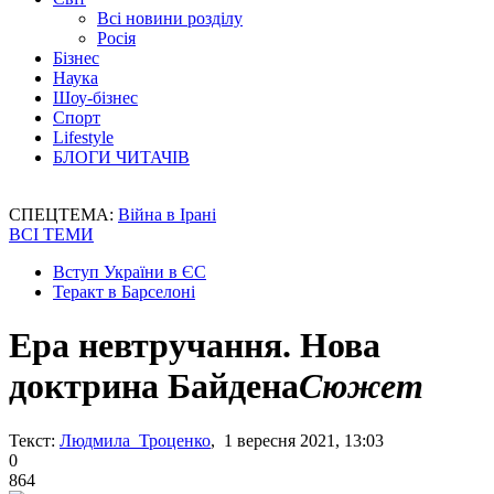
Всі новини розділу
Росія
Бізнес
Наука
Шоу-бізнес
Спорт
Lifestyle
БЛОГИ ЧИТАЧІВ
СПЕЦТЕМА:
Війна в Ірані
ВСІ ТЕМИ
Вступ України в ЄС
Теракт в Барселоні
Ера невтручання. Нова
доктрина Байдена
Сюжет
Текст:
Людмила Троценко
, 1 вересня 2021, 13:03
0
864