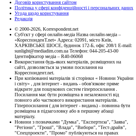
Договір користування сайтом
Політика у сфері конфіденційності і персональних даних
Угода щодо користування
Редакція
© 2000-2026, Korrespondent.net
Суб'єкт у сфері онлайн-медіа Назва онлайн-медіа –
«КореспонденТ.net» Адреса: 02091, місто Київ,
ХАРКІВСЬКЕ ШОСЕ, будинок 172-Б, офіс 208/1 E-mail:
sunlight@mediadim.com.ua
Телефон: 044-205-43-00
Ідентифікатор медіа – R40-06068
Використання будь-яких матеріалів, розміщених на
сайті, дозволяється за умови посилання на
Корреспондент.net.
При копіюванні матеріалів зі сторінки « Новини України
і світу» , для інтернет - видань - обов'язкове пряме
відкрите для пошукових систем гіперпосилання .
Посилання має бути розміщена в незалежності від
повного або часткового використання матеріалів.
Гіперпосилання ( для інтернет - видань) - повинна бути
розміщена в підзаголовку або в першому абзаці
матеріалу.
Новини з позначками "Думка", "Експертиза", "Заява",
"Регіони", "Гроші", "Влада", "Вибори", "Тест-драйв",
"Спецпроекти", "Промо" публікуються на правах