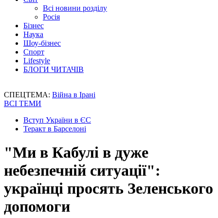
Всі новини розділу
Росія
Бізнес
Наука
Шоу-бізнес
Спорт
Lifestyle
БЛОГИ ЧИТАЧІВ
СПЕЦТЕМА:
Війна в Ірані
ВСІ ТЕМИ
Вступ України в ЄС
Теракт в Барселоні
"Ми в Кабулі в дуже
небезпечній ситуації":
українці просять Зеленського
допомоги