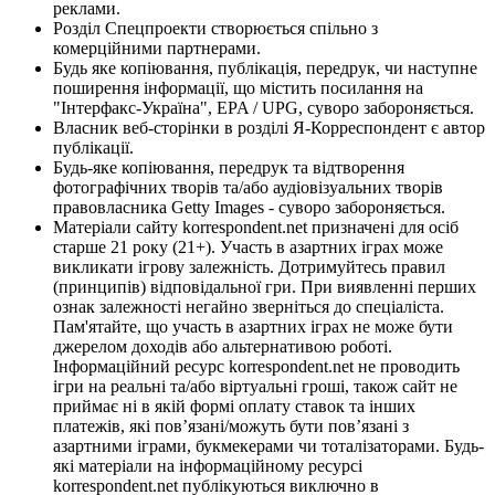
реклами.
Розділ Спецпроекти створюється спільно з
комерційними партнерами.
Будь яке копіювання, публікація, передрук, чи наступне
поширення інформації, що містить посилання на
"Інтерфакс-Україна", EPA / UPG, суворо забороняється.
Власник веб-сторінки в розділі Я-Корреспондент є автор
публікації.
Будь-яке копіювання, передрук та відтворення
фотографічних творів та/або аудіовізуальних творів
правовласника Getty Images - суворо забороняється.
Матеріали сайту korrespondent.net призначені для осіб
старше 21 року (21+). Участь в азартних іграх може
викликати ігрову залежність. Дотримуйтесь правил
(принципів) відповідальної гри. При виявленні перших
ознак залежності негайно зверніться до спеціаліста.
Пам'ятайте, що участь в азартних іграх не може бути
джерелом доходів або альтернативою роботі.
Інформаційний ресурс korrespondent.net не проводить
ігри на реальні та/або віртуальні гроші, також сайт не
приймає ні в якій формі оплату ставок та інших
платежів, які пов’язані/можуть бути пов’язані з
азартними іграми, букмекерами чи тоталізаторами. Будь-
які матеріали на інформаційному ресурсі
korrespondent.net публікуються виключно в