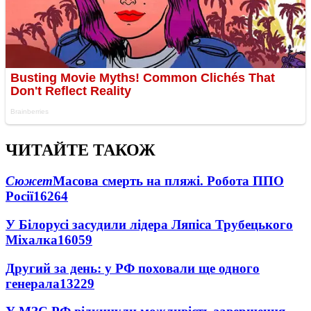
ЧИТАЙТЕ ТАКОЖ
Сюжет
Масова смерть на пляжі. Робота ППО
Росії
16264
У Білорусі засудили лідера Ляпіса Трубецького
Міхалка
16059
Другий за день: у РФ поховали ще одного
генерала
13229