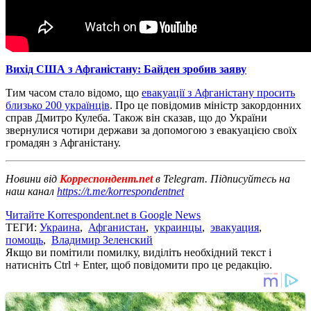
Вихід США з Афганістану: Байден зробив заяву
Тим часом стало відомо, що
евакуації з Афганістану просить
близько 200 українців
. Про це повідомив міністр закордонних
справ Дмитро Кулеба. Також він сказав, що до України
звернулися чотири держави за допомогою з евакуацією своїх
громадян з Афганістану.
Новини від
Корреспондент.net
в Telegram. Підписуйтесь на
наш канал
https://t.me/korrespondentnet
Читайте Korrespondent.net в Google News
ТЕГИ:
Украина
,
Афганистан
,
украинцы
,
эвакуация
,
помощь
,
Владимир Зеленский
Якщо ви помітили помилку, виділіть необхідний текст і
натисніть Ctrl + Enter, щоб повідомити про це редакцію.