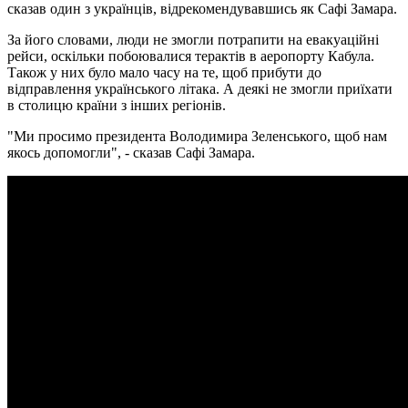
сказав один з українців, відрекомендувавшись як Сафі Замара.
За його словами, люди не змогли потрапити на евакуаційні
рейси, оскільки побоювалися терактів в аеропорту Кабула.
Також у них було мало часу на те, щоб прибути до
відправлення українського літака. А деякі не змогли приїхати
в столицю країни з інших регіонів.
"Ми просимо президента Володимира Зеленського, щоб нам
якось допомогли", - сказав Сафі Замара.