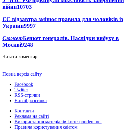
У МЗС РФ відкинули можливість завершення
війни
10703
ЄС відзавтра змінює правила для чоловіків із
України
9997
Сюжет
Бенкет генералів. Наслідки вибуху в
Москві
9248
Читати коментарі
Повна версія сайту
Facebook
Twitter
RSS-стрічки
E-mail розсилка
Контакти
Реклама на сайті
Використання матеріалів korrespondent.net
Правила користування сайтом