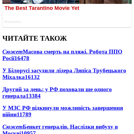
ЧИТАЙТЕ ТАКОЖ
Сюжет
Масова смерть на пляжі. Робота ППО
Росії
16478
У Білорусі засудили лідера Ляпіса Трубецького
Міхалка
16132
Другий за день: у РФ поховали ще одного
генерала
13384
У МЗС РФ відкинули можливість завершення
війни
11789
Сюжет
Бенкет генералів. Наслідки вибуху в
Москві
10957