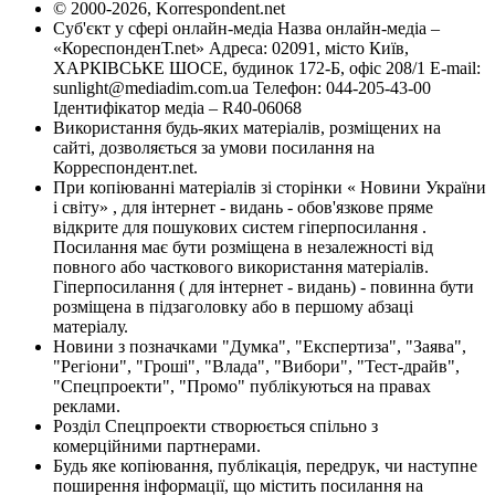
© 2000-2026, Korrespondent.net
Суб'єкт у сфері онлайн-медіа Назва онлайн-медіа –
«КореспонденТ.net» Адреса: 02091, місто Київ,
ХАРКІВСЬКЕ ШОСЕ, будинок 172-Б, офіс 208/1 E-mail:
sunlight@mediadim.com.ua
Телефон: 044-205-43-00
Ідентифікатор медіа – R40-06068
Використання будь-яких матеріалів, розміщених на
сайті, дозволяється за умови посилання на
Корреспондент.net.
При копіюванні матеріалів зі сторінки « Новини України
і світу» , для інтернет - видань - обов'язкове пряме
відкрите для пошукових систем гіперпосилання .
Посилання має бути розміщена в незалежності від
повного або часткового використання матеріалів.
Гіперпосилання ( для інтернет - видань) - повинна бути
розміщена в підзаголовку або в першому абзаці
матеріалу.
Новини з позначками "Думка", "Експертиза", "Заява",
"Регіони", "Гроші", "Влада", "Вибори", "Тест-драйв",
"Спецпроекти", "Промо" публікуються на правах
реклами.
Розділ Спецпроекти створюється спільно з
комерційними партнерами.
Будь яке копіювання, публікація, передрук, чи наступне
поширення інформації, що містить посилання на