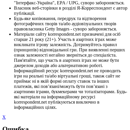
"Інтерфакс-Україна", EPA / UPG, суворо забороняється.
Власник веб-сторінки в розділі Я-Корреспондент є автор
публікації.
Будь-яке копіювання, передрук та відтворення
фотографічних творів та/або аудіовізуальних творів
правовласника Getty Images - суворо забороняється.
Матеріали сайту korrespondent.net призначені для осіб
старше 21 року (21+). Участь в азартних іграх може
викликати ігрову залежність. Дотримуйтесь правил
(принципів) відповідальної гри. При виявленні перших
ознак залежності негайно зверніться до спеціаліста.
Пам'ятайте, що участь в азартних іграх не може бути
джерелом доходів або альтернативою роботі.
Інформаційний ресурс korrespondent.net не проводить
ігри на реальні та/або віртуальні гроші, також сайт не
приймає ні в якій формі оплату ставок та інших
платежів, які пов’язані/можуть бути пов’язані з
азартними іграми, букмекерами чи тоталізаторами. Будь-
які матеріали на інформаційному ресурсі
korrespondent.net публікуються виключно в
інформаційних цілях.
X
Ошибка