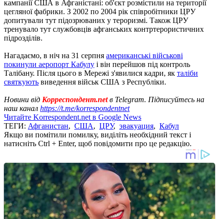
кампанії США в Афганістані: об'єкт розмістили на території
цегляної фабрики. З 2002 по 2004 рік співробітники ЦРУ
допитували тут підозрюваних у тероризмі. Також ЦРУ
тренувало тут службовців афганських контртерористичних
підрозділів.
Нагадаємо, в ніч на 31 серпня
американські військові
покинули аеропорт Кабулу
і він перейшов під контроль
Талібану. Після цього в Мережі з'явилися кадри, як
таліби
святкують
виведення військ США з Республіки.
Новини від
Корреспондент.net
в Telegram. Підписуйтесь на
наш канал
https://t.me/korrespondentnet
Читайте Korrespondent.net в Google News
ТЕГИ:
Афганистан
,
США
,
ЦРУ
,
эвакуация
,
Кабул
Якщо ви помітили помилку, виділіть необхідний текст і
натисніть Ctrl + Enter, щоб повідомити про це редакцію.