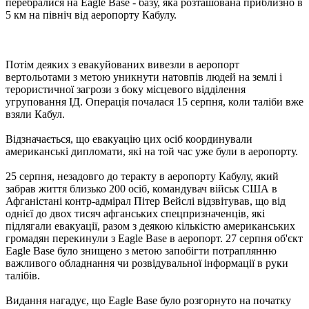
перебралися на Eagle Base - базу, яка розташована приблизно в
5 км на північ від аеропорту Кабулу.
Потім деяких з евакуйованих вивезли в аеропорт
вертольотами з метою уникнути натовпів людей на землі і
терористичної загрози з боку місцевого відділення
угруповання ІД. Операція почалася 15 серпня, коли таліби вже
взяли Кабул.
Відзначається, що евакуацію цих осіб координували
американські дипломати, які на той час уже були в аеропорту.
25 серпня, незадовго до теракту в аеропорту Кабулу, який
забрав життя близько 200 осіб, командувач військ США в
Афганістані контр-адмірал Пітер Вейслі відзвітував, що від
однієї до двох тисяч афганських спецпризначенців, які
підлягали евакуації, разом з деякою кількістю американських
громадян перекинули з Eagle Base в аеропорт. 27 серпня об'єкт
Eagle Base було знищено з метою запобігти потраплянню
важливого обладнання чи розвідувальної інформації в руки
талібів.
Видання нагадує, що Eagle Base було розгорнуто на початку