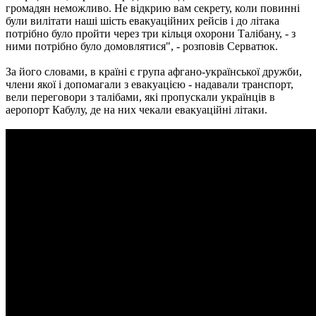
громадян неможливо. Не відкрию вам секрету, коли повинні
були вилітати наші шість евакуаційних рейсів і до літака
потрібно було пройти через три кільця охорони Талібану, - з
ними потрібно було домовлятися", - розповів Серватюк.
За його словами, в країні є група афгано-української дружби,
члени якої і допомагали з евакуацією - надавали транспорт,
вели переговори з талібами, які пропускали українців в
аеропорт Кабулу, де на них чекали евакуаційні літаки.