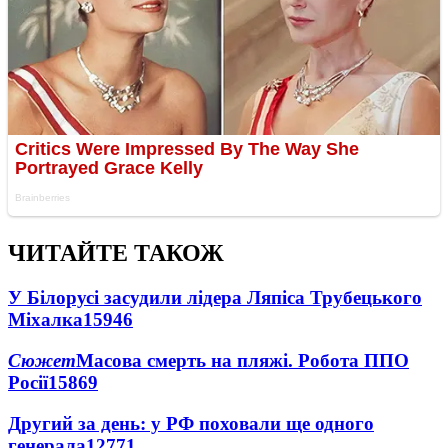
ЧИТАЙТЕ ТАКОЖ
У Білорусі засудили лідера Ляпіса Трубецького
Міхалка
15946
Сюжет
Масова смерть на пляжі. Робота ППО
Росії
15869
Другий за день: у РФ поховали ще одного
генерала
12771