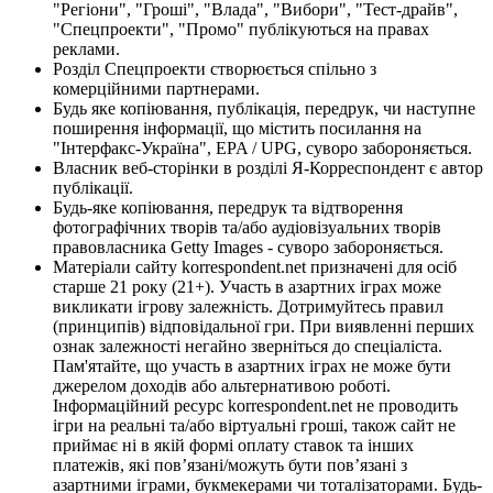
"Регіони", "Гроші", "Влада", "Вибори", "Тест-драйв",
"Спецпроекти", "Промо" публікуються на правах
реклами.
Розділ Спецпроекти створюється спільно з
комерційними партнерами.
Будь яке копіювання, публікація, передрук, чи наступне
поширення інформації, що містить посилання на
"Інтерфакс-Україна", EPA / UPG, суворо забороняється.
Власник веб-сторінки в розділі Я-Корреспондент є автор
публікації.
Будь-яке копіювання, передрук та відтворення
фотографічних творів та/або аудіовізуальних творів
правовласника Getty Images - суворо забороняється.
Матеріали сайту korrespondent.net призначені для осіб
старше 21 року (21+). Участь в азартних іграх може
викликати ігрову залежність. Дотримуйтесь правил
(принципів) відповідальної гри. При виявленні перших
ознак залежності негайно зверніться до спеціаліста.
Пам'ятайте, що участь в азартних іграх не може бути
джерелом доходів або альтернативою роботі.
Інформаційний ресурс korrespondent.net не проводить
ігри на реальні та/або віртуальні гроші, також сайт не
приймає ні в якій формі оплату ставок та інших
платежів, які пов’язані/можуть бути пов’язані з
азартними іграми, букмекерами чи тоталізаторами. Будь-