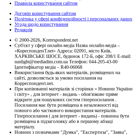
Правила користування сайтом
Договір користування сайтом
Політика у сфері конфіденційності і персональних даних
Угода щодо користування
Редакція
© 2000-2026, Korrespondent.net
Суб'єкт у сфері онлайн-медіа Назва онлайн-медіа –
«КореспонденТ.net» Адреса: 02091, місто Київ,
ХАРКІВСЬКЕ ШОСЕ, будинок 172-Б, офіс 208/1 E-mail:
sunlight@mediadim.com.ua
Телефон: 044-205-43-00
Ідентифікатор медіа – R40-06068
Використання будь-яких матеріалів, розміщених на
сайті, дозволяється за умови посилання на
Корреспондент.net.
При копіюванні матеріалів зі сторінки « Новини України
і світу» , для інтернет - видань - обов'язкове пряме
відкрите для пошукових систем гіперпосилання .
Посилання має бути розміщена в незалежності від
повного або часткового використання матеріалів.
Гіперпосилання ( для інтернет - видань) - повинна бути
розміщена в підзаголовку або в першому абзаці
матеріалу.
Новини з позначками "Думка", "Експертиза", "Заява",