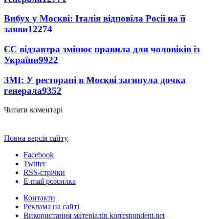
Вибух у Москві: Італія відповіла Росії на її
заяви
12274
ЄС відзавтра змінює правила для чоловіків із
України
9922
ЗМІ: У ресторані в Москві загинула дочка
генерала
9352
Читати коментарі
Повна версія сайту
Facebook
Twitter
RSS-стрічки
E-mail розсилка
Контакти
Реклама на сайті
Використання матеріалів korrespondent.net