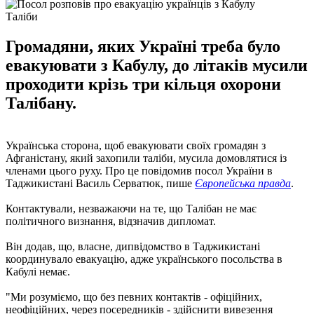
Таліби
Громадяни, яких Україні треба було
евакуювати з Кабулу, до літаків мусили
проходити крізь три кільця охорони
Талібану.
Українська сторона, щоб евакуювати своїх громадян з
Афганістану, який захопили таліби, мусила домовлятися із
членами цього руху. Про це повідомив посол України в
Таджикистані Василь Серватюк, пише
Європейська правда
.
Контактували, незважаючи на те, що Талібан не має
політичного визнання, відзначив дипломат.
Він додав, що, власне, дипвідомство в Таджикистані
координувало евакуацію, адже українського посольства в
Кабулі немає.
"Ми розуміємо, що без певних контактів - офіційних,
неофіційних, через посередників - здійснити вивезення